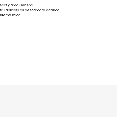
 decât gama General
tru aplicaţii cu descărcare adâncă
 internă mică