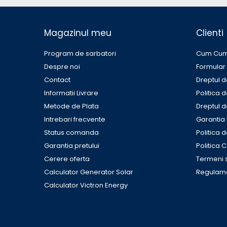
Accesorii instrumente de masura
Camere Termice
Magazinul meu
Clienti
Luxmetru
Osciloscoape
Program de sarbatori
Cum Cu
Lichidare stoc
Despre noi
Formular
Contact
Dreptul d
Informatii Livrare
Politica 
Metode de Plata
Dreptul d
Intrebari frecvente
Garantia
Status comanda
Politica 
Garantia pretului
Politica 
Cerere oferta
Termeni s
Calculator Generator Solar
Regulame
Calculator Victron Energy