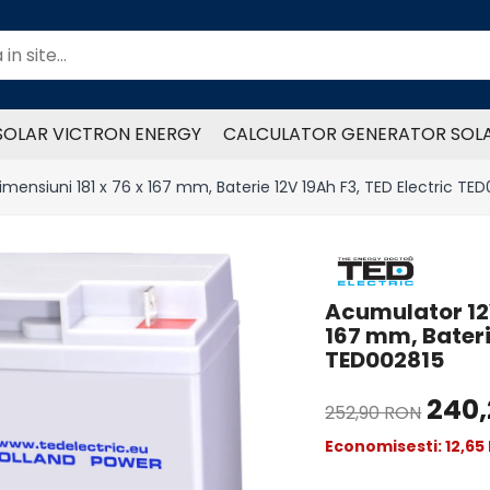
SOLAR VICTRON ENERGY
CALCULATOR GENERATOR SOL
mensiuni 181 x 76 x 167 mm, Baterie 12V 19Ah F3, TED Electric TE
Acumulator 12V
167 mm, Baterie
TED002815
240
252,90 RON
Economisesti:
12,65