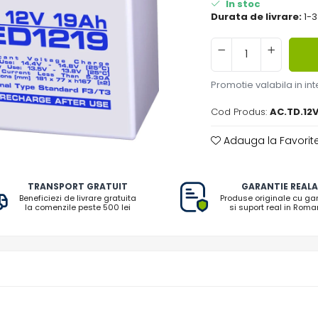
In stoc
Durata de livrare:
1-3
Promotie valabila in inte
Cod Produs:
AC.TD.12V
Adauga la Favorit
TRANSPORT GRATUIT
GARANTIE REALA
Beneficiezi de livrare gratuita
Produse originale cu ga
la comenzile peste 500 lei
si suport real in Roma