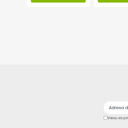
Invertoare Tensiune
Roboti Pornire Auto
Statii de incarcare vehicule
electrice
UPS Centrale Termice
Stabilizatoare Tensiune
Scule si aparate
Instrumente de masura
Anemometre
Clampmetre
Detectoare
Multimetre Portabile
Tahometre
Telemetre
Termometre
Vreau sa pr
Testere
Multimetre de Banc