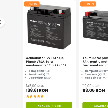
Protectii si izolatoare de baterii
-7 RON
-6 RON
Accesorii
Monitorizare si control
Convertoare DC - DC
Invertoare Off-grid
Incarcatoare de retea
Acumulatori de stocare
Componente sisteme de balcon
Acumulator 12V 17Ah Gel
Acumulator plu
Iluminat solar
Plumb VRLA, fara
7Ah, pentru mot
mentenanta, 181 x 77 x 167
fara mentenanta,
Acumulatori
mm
90 mm
Compozitie:
Gel
Compozitie:
Plu
Acumulatori Standard Plumb
Tensiune (V):
12
Tensiune (V):
12
Capacitate:
17Ah
Capacitate:
7Ah
Acumulatori Litiu
145,90 RON
119,00 RON
Acumulatori Gel
138,61 RON
113,05 RON
Acumulatori Moto
Electronice
ADAUGA IN COS
ADAUGA 