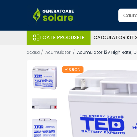
Toate Produsele
Acasa
TOATE PRODUSELE
CALCULATOR KIT 
Statii de Alimentare Portabile
Cauta dupa capacitate
acasa /
Acumulatori /
Acumulator 12V High Rate, Di
Pana in 1000W
Intre 1000-2000W
-13 RON
Intre 2000-3000W
Peste 3000W
Cauta dupa marca
Bluetti
EcoFlow
Anker
Pecron
Oscal