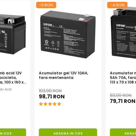
-5 RON
-4 RON
mb acid 12V
Acumulator gel 12V 10AH,
Acumulator m
ocicleta,
fara mentenanta
5Ah 70A, far
 100 x 160 x
113 x 70 x 10
mb-Acid
103,90 RON
83,90 RON
98,71 RON
79,71 RON
IN COS
ADAUGA IN COS
ADAUG