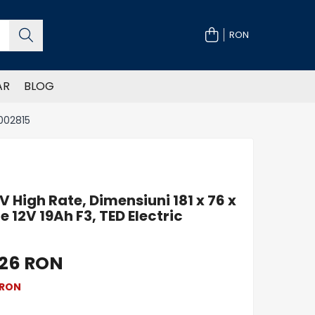
RON
AR
BLOG
D002815
 High Rate, Dimensiuni 181 x 76 x
 12V 19Ah F3, TED Electric
,26 RON
RON