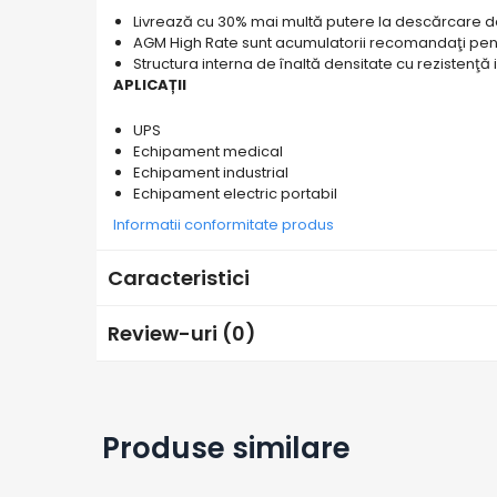
Livrează cu 30% mai multă putere la descărcare
Bluetti
AGM High Rate sunt acumulatorii recomandaţi pen
EcoFlow
Structura interna de înaltă densitate cu rezistenţă
APLICAȚII
Anker
Oscal
UPS
Pecron
Echipament medical
Echipament industrial
Toate panourile portabile
Echipament electric portabil
Kituri solare pentru balcon
Informatii conformitate produs
Frigidere Portabile
Componente Fotovoltaice
Caracteristici
Incarcatoare solare
Incarcatoare solare MPPT
Review-uri
(0)
Incarcatoare solare PWM
Interfete si cabluri
Cabluri panouri fotovoltaice
Produse similare
Cabluri pentru echipamente
fotovoltaice