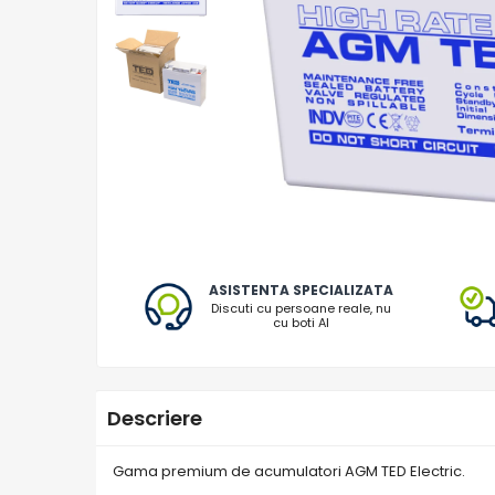
Vezi toate statiile
Accesorii Statii de Alimentare
Kituri Generatoare Solare
Cauta dupa capacitate
Pana in 1000W
Intre 1000-2000W
Intre 2000-3000W
Peste 3000W
Cauta dupa marca
Bluetti
ASISTENTA SPECIALIZATA
Discuti cu persoane reale, nu
EcoFlow
cu boti AI
Anker
Pecron
Oscal
Descriere
Toate generatoarele
Panouri Solare Pliabile
Gama premium de acumulatori AGM TED Electric.
Cauta dupa marca