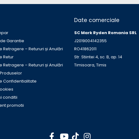
Date comerciale
mpar
SC Mark Ryden Romania SRL
 de Garantie
J2019004142355
e Retragere – Retururi și Anulări
RO41862011
de Retur
Str. Stiintei 4, sc. B, ap. 14
e Retragere – Retururi și Anulări
Timisoara, Timis
 Produselor
de Confidentialitate
Cookies
i conditii
nt promotii