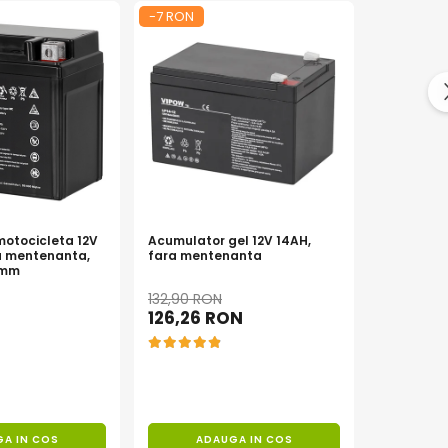
-7 RON
-12 RON
otocicleta 12V
Acumulator gel 12V 14AH,
Acumulato
a mentenanta,
fara mentenanta
14Ah 160A
8 mm
150x87x1
132,90 RON
231,90 R
126,26 RON
220,31
A IN COS
ADAUGA IN COS
AD