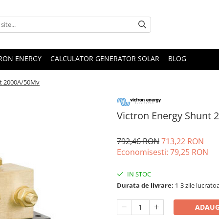
TRON ENERGY
CALCULATOR GENERATOR SOLAR
BLOG
nt 2000A/50Mv
Victron Energy Shunt
792,46 RON
713,22 RON
Economisesti:
79,25
RON
IN STOC
Durata de livrare:
1-3 zile lucrato
ADAUG