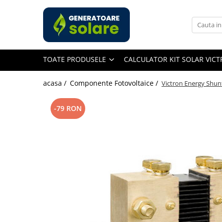
Toate Produsele
Acasa
TOATE PRODUSELE
CALCULATOR KIT SOLAR VIC
Statii de Alimentare Portabile
Cauta dupa capacitate
acasa /
Componente Fotovoltaice /
Victron Energy Shu
Pana in 1000W
Intre 1000-2000W
-79 RON
Intre 2000-3000W
Peste 3000W
Cauta dupa marca
Bluetti
EcoFlow
Anker
Pecron
Oscal