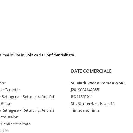
la mai multe in
Politica de Confidentialitate
DATE COMERCIALE
par
SC Mark Ryden Romania SRL
de Garantie
J2019004142355
 Retragere – Retururi și Anulări
RO41862011
e Retur
Str. Stiintei 4, sc. B, ap. 14
 Retragere – Retururi și Anulări
Timisoara, Timis
Produselor
e Confidentialitate
ookies