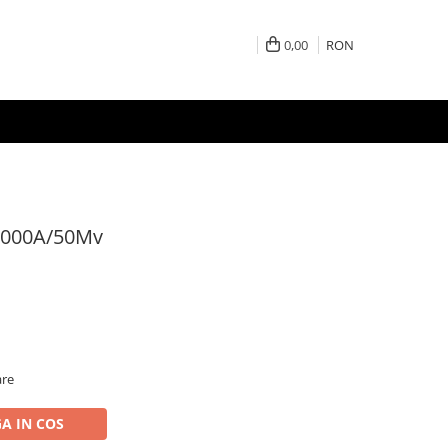
0,00
RON
 2000A/50Mv
are
A IN COS