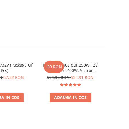
/32V (Package Of
Invertor sinus pur 250W 12V
Invertor 
-59 RON
-96 RO
 Pcs)
230V, varf 400W, Victron
230V, v
Phoenix, pentru auto, panouri
Phoenix, p
ON
57,52 RON
594,35 RON
534,91 RON
958,62
solare, rulota, casa si cabana
solare, ru
A IN COS
ADAUGA IN COS
ADA