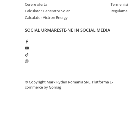
Invertoare Tensiune
Cerere oferta
Termeni si
Roboti Pornire Auto
Calculator Generator Solar
Regulamen
Calculator Victron Energy
Statii de incarcare vehicule
electrice
SOCIAL
URMARESTE-NE IN SOCIAL MEDIA
UPS Centrale Termice
Stabilizatoare Tensiune
Scule si aparate
Instrumente de masura
Anemometre
Clampmetre
©️ Copyright Mark Ryden Romania SRL.
Platforma E-
Detectoare
commerce by Gomag
Multimetre Portabile
Tahometre
Telemetre
Termometre
Testere
Multimetre de Banc