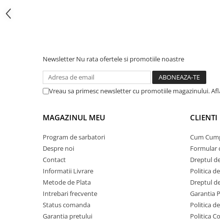
Protectii si izolatoare de baterii
Accesorii
Monitorizare si control
Convertoare DC - DC
Newsletter
Nu rata ofertele si promotiile noastre
Invertoare Off-grid
Incarcatoare de retea
Vreau sa primesc newsletter cu promotiile magazinului. Af
Acumulatori de stocare
Componente sisteme de balcon
MAGAZINUL MEU
CLIENTI
Iluminat solar
Acumulatori
Program de sarbatori
Cum Cum
Despre noi
Formular 
Acumulatori Standard Plumb
Contact
Dreptul de
Acumulatori Litiu
Informatii Livrare
Politica d
Acumulatori Gel
Metode de Plata
Dreptul de
Intrebari frecvente
Garantia 
Acumulatori Moto
Status comanda
Politica d
Electronice
Garantia pretului
Politica C