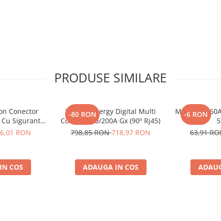
PRODUSE SIMILARE
ron Conector
Victron Energy Digital Multi
Midi-Fuse 60A
-80 RON
-6 RON
 Cu Siguranta
Control 200/200A Gx (90º Rj45)
5
to De 30A
6,01 RON
798,85 RON
718,97 RON
63,91 R
8, siguranta
10014)
IN COS
ADAUGA IN COS
ADAUG