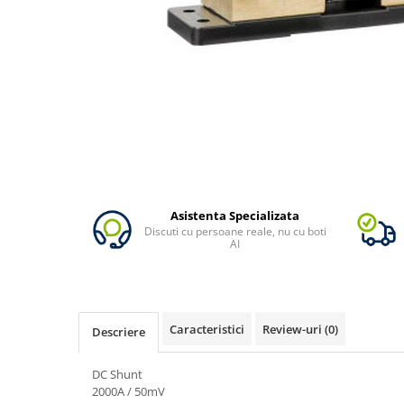
Vezi toate statiile
Accesorii Statii de Alimentare
Kituri Generatoare Solare
Cauta dupa capacitate
Pana in 1000W
Intre 1000-2000W
Intre 2000-3000W
Peste 3000W
Cauta dupa marca
Asistenta Specializata
Bluetti
Discuti cu persoane reale, nu cu boti
AI
EcoFlow
Anker
Pecron
Oscal
Caracteristici
Review-uri
(0)
Descriere
Toate generatoarele
DC Shunt
Panouri Solare Pliabile
2000A / 50mV
Cauta dupa marca