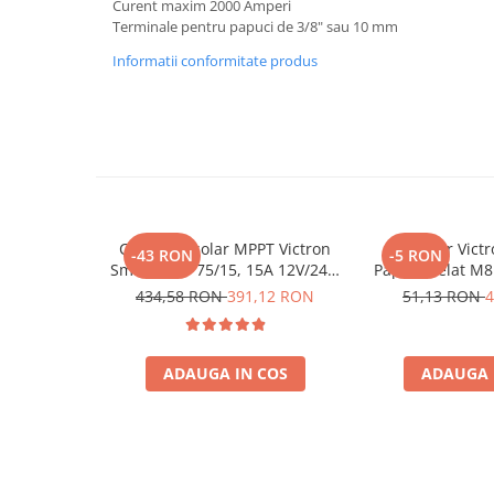
Curent maxim 2000 Amperi
Terminale pentru papuci de 3/8" sau 10 mm
Bluetti
EcoFlow
Informatii conformitate produs
Anker
Oscal
Pecron
Toate panourile portabile
Kituri solare pentru balcon
Frigidere Portabile
Controler solar MPPT Victron
Conector Vict
-43 RON
-5 RON
Componente Fotovoltaice
SmartSolar 75/15, 15A 12V/24V,
Papuc Inelat M8
cu Bluetooth integrat
Fuzibila A
Incarcatoare solare
434,58 RON
391,12 RON
51,13 RON
4
Bpc900110014 M
Incarcatoare solare MPPT
(BPC9001
Incarcatoare solare PWM
ADAUGA IN COS
ADAUGA 
Interfete si cabluri
Cabluri panouri fotovoltaice
Cabluri pentru echipamente
fotovoltaice