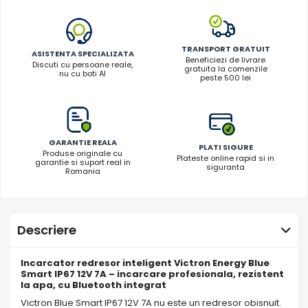
TRANSPORT GRATUIT
ASISTENTA SPECIALIZATA
Beneficiezi de livrare
Discuti cu persoane reale,
gratuita la comenzile
nu cu boti AI
peste 500 lei
GARANTIE REALA
PLATI SIGURE
Produse originale cu
Plateste online rapid si in
garantie si suport real in
siguranta
Romania
Descriere
Incarcator redresor inteligent Victron Energy Blue
Smart IP67 12V 7A – incarcare profesionala, rezistent
la apa, cu Bluetooth integrat
Victron Blue Smart IP67 12V 7A nu este un redresor obisnuit.