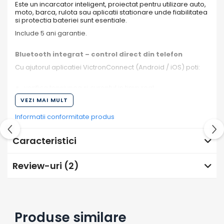
Este un incarcator inteligent, proiectat pentru utilizare auto,
moto, barca, rulota sau aplicatii stationare unde fiabilitatea
si protectia bateriei sunt esentiale.
Include 5 ani garantie.
Bluetooth integrat – control direct din telefon
Cu ajutorul aplicatiei VictronConnect (Android / iOS) poti:
verifica tensiunea si curentul in timp real
VEZI MAI MULT
selecta tipul bateriei
modifica setarile de incarcare
Informatii conformitate produs
actualiza firmware-ul
Caracteristici
vedea istoricul ciclurilor de incarcare
Nu ai nevoie de afisaj pe carcasa sau butoane complicate
– totul se face din telefon.
Review-uri
(2)
Complet incapsulat – rezistent la apa, praf si socuri
Carcasa din aluminiu turnat si electronica incapsulata in
rasina ofera:
Produse similare
rezistenta la apa