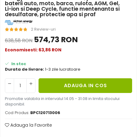
baterii auto, moto, barca, rulota, AGM, Gel,
Acumulatori de stocare
Li-ion si Deep Cycle, functie mentenanta si
desulfatare, protectie apa si praf
Componente sisteme de balcon
2 Review-uri
574,73 RON
638,58 RON
Economisesti:
63,86
RON
In stoc
Durata de livrare:
1-3 zile lucratoare
ADAUGA IN COS
Promotie valabila in intervalul 14.05 - 31.08 in limita stocului
disponibil.
Cod Produs:
BPC120713006
Adauga la Favorite