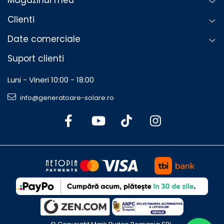
Magazinul meu
Specificatii esentiale
Clienti
Tensiune: 12V
Curent maxim incarcare: 7A
Date comerciale
Bluetooth integrat
Suport clienti
Grad ridicat de protectie IP67
Dimensiuni: 211 x 85 x 60 mm
Luni - Vineri 10:00 - 18:00
Greutate: aproximativ 1.8 kg
info@generatoare-solare.ro
Garantie: 5 ani
Este alegerea potrivita daca vrei un redresor inteligent,
rezistent si sigur, care nu doar incarca bateria, ci o
protejeaza si ii prelungeste durata de viata.