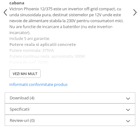
cabana
Victron Phoenix 12/375 este un invertor off-grid compact, cu
unda sinusoidala pura, destinat sistemelor pe 12V unde este
nevoie de alimentare stabila la 230V pentru consumatori mici.
Nu are functie de incarcare a bateriilor (nu este invertor-
incarcator).
Include 5 ani garantie.
Putere reala si aplicatii concrete
Putere nominala: 375VA
Putere continua reala: aproximativ 300W
Putere de varf: 700W
Este important: 375VA nu inseamna 375W continuu. Puterea
reala sustinuta este aproximativ 300W.
VEZI MAI MULT
Ce poti alimenta concret:
Informatii conformitate produs
✔ Iluminat LED complet
✔ TV mic, laptop, router
✔ Incarcatoare, echipamente electronice
Download (4)
✔ Sistem de supraveghere
Specificatii
✔ Electronica in rulota sau cabana mica
Nu este potrivit pentru:
Review-uri
(0)
✖ Frigidere clasice
✖ Scule electrice
✖ Consumatori peste 300W continuu
Este ideal pentru sisteme 12V minimaliste sau backup pentru