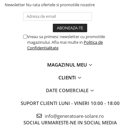
Mod ECO – consum foarte redus
Newsletter
Nu rata ofertele si promotiile noastre
In modul ECO, invertorul intra in repaus atunci cand sarcina
scade sub un nivel presetat.
Consum in mers in gol: 5.6W
Consum in mod ECO: aproximativ 0.9W
Eficienta maxima: pana la 89%
Vreau sa primesc newsletter cu promotiile
Protectii si constructie
magazinului. Afla mai multe in
Politica de
Protectie la scurtcircuit
Confidentialitate
Protectie la supraincalzire
Protectie la suprasarcina
Temperatura operare: -40°C pana la +65°C
MAGAZINUL MEU
Dimensiuni: 260 x 165 x 86 mm
Greutate: aproximativ 3 kg
CLIENTI
Este alegerea potrivita pentru sisteme 12V mici unde ai nevoie de
sinus pur, consum redus si configurare avansata prin VE.Direct.
DATE COMERCIALE
SUPORT CLIENTI
LUNI - VINERI 10:00 - 18:00
info@generatoare-solare.ro
SOCIAL
URMARESTE-NE IN SOCIAL MEDIA