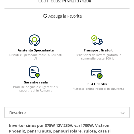
Cod Produs:
PIN121371200
Adauga la Favorite
Asistenta Specializata
Transport Gratuit
Discuti cu persoane reale, nu cu boti
Beneficiezi de livrare gratuita la
AI
comenzile peste 500 lei
Garantie reala
PLATI SIGURE
Produse originale cu garantie si
Plateste online rapid si in siguranta
suport real in Romania
Descriere
Invertor sinus pur 375W 12V 230V, varf 700W, Victron
Phoenix, pentru auto, panouri solare, rulota, casa si