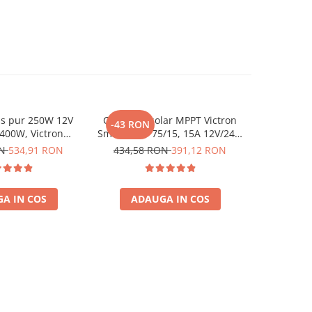
us pur 250W 12V
Controler solar MPPT Victron
Invertor 
-43 RON
-96 RO
 400W, Victron
SmartSolar 75/15, 15A 12V/24V,
230V, v
ru auto, panouri
cu Bluetooth integrat
Phoenix, p
ON
534,91 RON
434,58 RON
391,12 RON
958,62
a, casa si cabana
solare, ru
A IN COS
ADAUGA IN COS
ADA