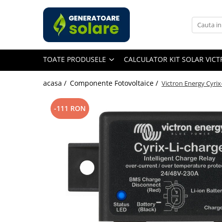
Toate Produsele
Acasa
TOATE PRODUSELE
CALCULATOR KIT SOLAR VIC
Statii de Alimentare Portabile
Cauta dupa capacitate
acasa /
Componente Fotovoltaice /
Victron Energy Cyri
Pana in 1000W
Intre 1000-2000W
-111 RON
Intre 2000-3000W
Peste 3000W
Cauta dupa marca
Bluetti
EcoFlow
Anker
Pecron
Oscal