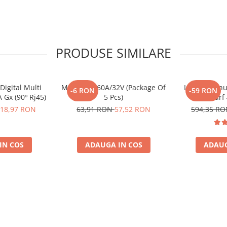
PRODUSE SIMILARE
Digital Multi
Midi-Fuse 60A/32V (Package Of
Invertor sin
-6 RON
-59 RON
 Gx (90º Rj45)
5 Pcs)
230V, varf
Phoenix, pent
18,97 RON
63,91 RON
57,52 RON
594,35 R
solare, rulot
IN COS
ADAUGA IN COS
ADAUG