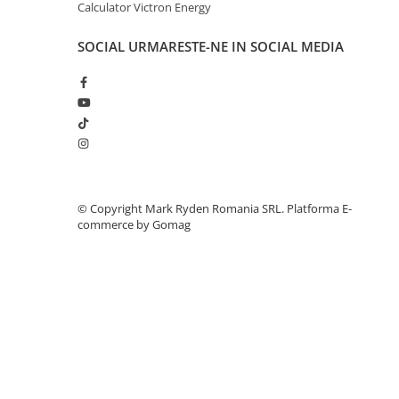
Invertoare Tensiune
Calculator Victron Energy
Roboti Pornire Auto
SOCIAL
URMARESTE-NE IN SOCIAL MEDIA
Statii de incarcare vehicule
electrice
UPS Centrale Termice
Stabilizatoare Tensiune
Scule si aparate
Instrumente de masura
©️ Copyright Mark Ryden Romania SRL.
Platforma E-
Anemometre
commerce by Gomag
Clampmetre
Detectoare
Multimetre Portabile
Tahometre
Telemetre
Termometre
Testere
Multimetre de Banc