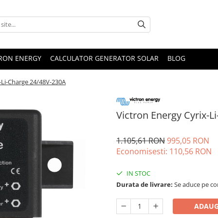
TRON ENERGY
CALCULATOR GENERATOR SOLAR
BLOG
x-Li-Charge 24/48V-230A
Victron Energy Cyrix-L
1.105,61 RON
995,05 RON
Economisesti:
110,56
RON
IN STOC
Durata de livrare:
Se aduce pe com
ADAUG