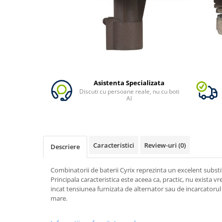
Vezi toate statiile
Accesorii Statii de Alimentare
Kituri Generatoare Solare
Cauta dupa capacitate
Pana in 1000W
Intre 1000-2000W
Asistenta Specializata
Intre 2000-3000W
Discuti cu persoane reale, nu cu boti
Peste 3000W
AI
Cauta dupa marca
Bluetti
EcoFlow
Caracteristici
Review-uri
(0)
Descriere
Anker
Pecron
Combinatorii de baterii Cyrix reprezinta un excelent substit
Oscal
Principala caracteristica este aceea ca, practic, nu exista v
incat tensiunea furnizata de alternator sau de incarcatorul 
Toate generatoarele
mare.
Panouri Solare Pliabile
Cauta dupa marca