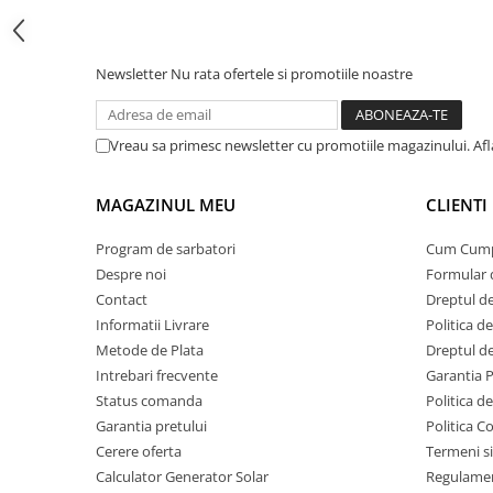
Protectii si izolatoare de baterii
Accesorii
Monitorizare si control
Newsletter
Nu rata ofertele si promotiile noastre
Convertoare DC - DC
Invertoare Off-grid
Vreau sa primesc newsletter cu promotiile magazinului. Af
Incarcatoare de retea
MAGAZINUL MEU
CLIENTI
Acumulatori de stocare
Componente sisteme de balcon
Program de sarbatori
Cum Cum
Despre noi
Formular 
Iluminat solar
Contact
Dreptul de
Acumulatori
Informatii Livrare
Politica d
Acumulatori Standard Plumb
Metode de Plata
Dreptul de
Acumulatori Litiu
Intrebari frecvente
Garantia 
Status comanda
Politica d
Acumulatori Gel
Garantia pretului
Politica C
Acumulatori Moto
Cerere oferta
Termeni si
Electronice
Calculator Generator Solar
Regulamen