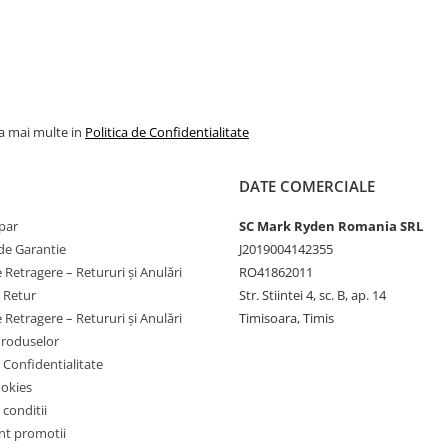
la mai multe in
Politica de Confidentialitate
DATE COMERCIALE
par
SC Mark Ryden Romania SRL
de Garantie
J2019004142355
 Retragere – Retururi și Anulări
RO41862011
e Retur
Str. Stiintei 4, sc. B, ap. 14
 Retragere – Retururi și Anulări
Timisoara, Timis
Produselor
e Confidentialitate
ookies
 conditii
t promotii