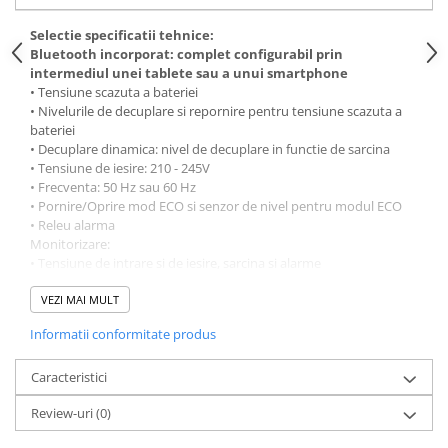
Selectie specificatii tehnice:
Bluetooth incorporat: complet configurabil prin
intermediul unei tablete sau a unui smartphone
• Tensiune scazuta a bateriei
• Nivelurile de decuplare si repornire pentru tensiune scazuta a
bateriei
• Decuplare dinamica: nivel de decuplare in functie de sarcina
• Tensiune de iesire: 210 - 245V
• Frecventa: 50 Hz sau 60 Hz
• Pornire/Oprire mod ECO si senzor de nivel pentru modul ECO
• Releu alarma
Monitorizare:
• Tensiune de intrare si de iesire, sarcina si alarme
Monitorizare:
• Tensiune de intrare si de iesire, sarcina si alarme
VEZI MAI MULT
Port de comunicare VE.Direct
Informatii conformitate produs
Portul VE.Direct poate fi conectat la un calculator (este necesar
un cablu de interfata VE.Direct la USB) pentru a configura si
monitoriza aceiasi parametri.
Caracteristici
Fiabilitate dovedita
Review-uri
(0)
Topologia complexa de transformator toroidal si cu punte H si-a
dovedit fiabilitatea de-a lungul multor ani. Invertoarele sunt