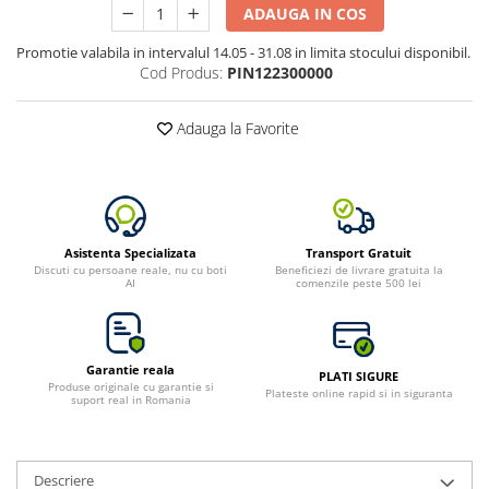
ADAUGA IN COS
Promotie valabila in intervalul 14.05 - 31.08 in limita stocului disponibil.
Cod Produs:
PIN122300000
Adauga la Favorite
Asistenta Specializata
Transport Gratuit
Discuti cu persoane reale, nu cu boti
Beneficiezi de livrare gratuita la
AI
comenzile peste 500 lei
Garantie reala
PLATI SIGURE
Produse originale cu garantie si
Plateste online rapid si in siguranta
suport real in Romania
Descriere