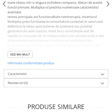
mare viteza, intr-o singura inchidere compacta. Alaturi de aceste
functii primare, Multiplus-ul prezinta numeroase catacteristici
avansate.
Iesirea principala are functionalitate neintrerupta. Invertorul
Multiplus preia furnizarea la consumatorii conectati in cazul unei
defectiuni la retea cand puterea de sustinere sau puterea
generatorului este scazuta. Acest lucru se intampla atat de
repede (in mai putin de 20 milisecunde) incat calculatoarele si alte
echipamente electronice vor continua sa functioneza fara
intreruperi. Cea dea doua iesire functioneaza doar cand CA este
disponibil la una dintre intrarile Multiplus-ului.
Pe langa conectarea in paralel a invertoarelor pentru instalatii
VEZI MAI MULT
solare, trei unitati din acelasi model pot fi configurate pentru o
Informatii conformitate produs
iesire trifazica. Dar conectarea nu se limiteaza aici: pana la 6 seturi
de 3 unitati pot fi conectate in paralel pentru un invertor mare de
75 kW / 90 kVA si o capacitate de incarcare mai mare de 2000 A.
Caracteristici
Review-uri
(0)
Selectie spe
cificatii tehnice:
Puterea AC la 25°C (VA) 3000;
Puterea maxima (W) 6000;
Tensiunea de iesire AC (V) 230;
PRODUSE SIMILARE
Tensiunea de intrare (V DC) 19
- 33
;
Curent de incarcare de la retea (A) 70;