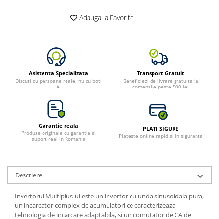
Adauga la Favorite
Asistenta Specializata
Transport Gratuit
Discuti cu persoane reale, nu cu boti
Beneficiezi de livrare gratuita la
AI
comenzile peste 500 lei
Garantie reala
PLATI SIGURE
Produse originale cu garantie si
Plateste online rapid si in siguranta
suport real in Romania
Descriere
Invertorul Multiplus-ul este un invertor cu unda sinusoidala pura,
un incarcator complex de acumulatori ce caracterizeaza
tehnologia de incarcare adaptabila, si un comutator de CA de