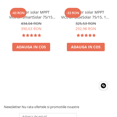
Eficienta max. (%) 94;
Temperatura de operare
-40 to +65°C;
Controler solar MPPT
Controler solar MPPT
-43 RON
-33 RON
Dimensiune (mm) 362 x 258 x 218;
Victron SmartSolar 75/15,
Victron BlueSolar 75/15, 15A
Greutate (Kg) 18;
15A 12V/24V, cu Bluetooth
pentru sisteme solare 12V
434,04 RON
325,53 RON
Va rugam sa consultati cartea tehnica pentru detalii
integrat
si 24V
390,63 RON
292,98 RON
complete!
ADAUGA IN COS
ADAUGA IN COS
Newsletter
Nu rata ofertele si promotiile noastre