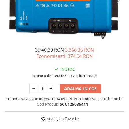
Oscal
Xtorm
Vezi toate statiile
Accesorii Statii de Alimentare
Kituri Generatoare Solare
Cauta dupa capacitate
3.740,39 RON
3.366,35 RON
Pana in 1000W
Economisesti:
374,04
RON
Intre 1000-2000W
Intre 2000-3000W
IN STOC
Peste 3000W
Durata de livrare:
1-3 zile lucratoare
Cauta dupa marca
ADAUGA IN COS
Bluetti
EcoFlow
Promotie valabila in intervalul 14.05 - 15.08 in limita stocului disponibil.
Anker
Cod Produs:
SCC125085411
Jackery
Adauga la Favorite
Pecron
Oscal