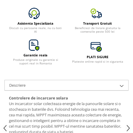
Toate generatoarele
Panouri Solare Pliabile
Cauta dupa marca
Asistenta Specializata
Transport Gratuit
Discuti cu persoane reale, nu cu boti
Beneficiezi de livrare gratuita la
Bluetti
AI
comenzile peste 500 lei
EcoFlow
Anker
Jackery
Garantie reala
PLATI SIGURE
Produse originale cu garantie si
Oscal
Plateste online rapid si in siguranta
suport real in Romania
Pecron
Toate panourile portabile
Descriere
Kituri solare pentru balcon
Frigidere Portabile
Controlere de incarcare solara
Componente Fotovoltaice
Un incarcator solar colecteaza energie de la panourile solare si o
stocheaza in bateriile dvs. Folosind tehnologia cea mai recenta,
Incarcatoare solare
cea mai rapida, MPPT maximizeaza aceasta colectare de energie,
Incarcatoare solare MPPT
gestionand-o inteligent pentru a obtine o incarcare completa in
cel mai scurt timp posibil. MPPT-ul mentine sanatatea bateriilor,
Incarcatoare solare PWM
prelungind durata de viata a bateriei.