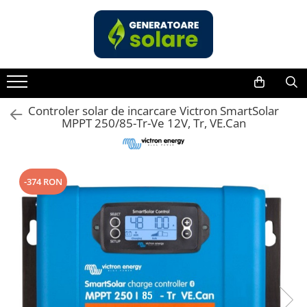
Toate Produsele
Acasa
Statii de Alimentare Portabile
Cauta dupa capacitate
Controler solar de incarcare Victron SmartSolar
MPPT 250/85-Tr-Ve 12V, Tr, VE.Can
Pana in 1000W
Intre 1000-2000W
Intre 2000-3000W
-374 RON
Peste 3000W
Cauta dupa marca
Bluetti
EcoFlow
Anker
Jackery
Pecron