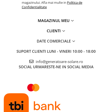
magazinului. Afla mai multe in
Politica de
VE.Can-EN.pdf
Telemetre
Confidentialitate
Va rugam sa consultati cartea tehnica pentru detalii
Termometre
complete!
Testere
MAGAZINUL MEU
Multimetre de Banc
CLIENTI
Accesorii instrumente de masura
Camere Termice
DATE COMERCIALE
Luxmetru
SUPORT CLIENTI
LUNI - VINERI 10:00 - 18:00
Osciloscoape
Lichidare stoc
info@generatoare-solare.ro
SOCIAL
URMARESTE-NE IN SOCIAL MEDIA