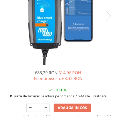
Acumulatori de stocare
Componente sisteme de balcon
683,29 RON
614,96 RON
Economisesti:
68,33
RON
IN STOC
Durata de livrare:
Se aduce pe comanda: 10-14 zile lucratoare
ADAUGA IN COS