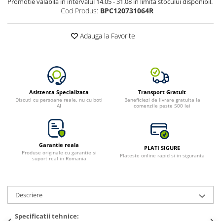
Promotie valabila in intervalul 14.05 - 31.08 in limita stocului disponibil.
Cod Produs:
BPC120731064R
Adauga la Favorite
Asistenta Specializata
Transport Gratuit
Discuti cu persoane reale, nu cu boti
Beneficiezi de livrare gratuita la
AI
comenzile peste 500 lei
Garantie reala
PLATI SIGURE
Produse originale cu garantie si
Plateste online rapid si in siguranta
suport real in Romania
Descriere
Specificatii tehnice: