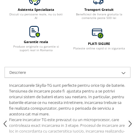
Asistenta Specializata
Transport Gratuit
Discuti cu persoane reale, nu cu boti
Beneficiezi de livrare gratuita la
AI
comenzile peste 500 lei
Garantie reala
PLATI SIGURE
Produse originale cu garantie si
Plateste online rapid si in siguranta
suport real in Romania
Descriere
Incarcatoarele Skylla-TG sunt perfecte pentru orice tip de baterie.
Tensiunea de incarcare poate fi ajustata pentru a se potrivi
oricarui sistem de baterii etans sau neetans. In particular, pentru
bateriile etanse ce nu necesita intretinere, incarcarea trebuie sa
fie realizata corespunzator, pentru o perioada de serviciu a
acestora cat mai mare.
Fiecare incarcator TG este prevazut cu un microprocesor, care
controleaza exact incarcarea in 3 etape. Procesul de incarcare are
loc in concordanta cu caractersitica IuoUo, incarcarea realizandu-