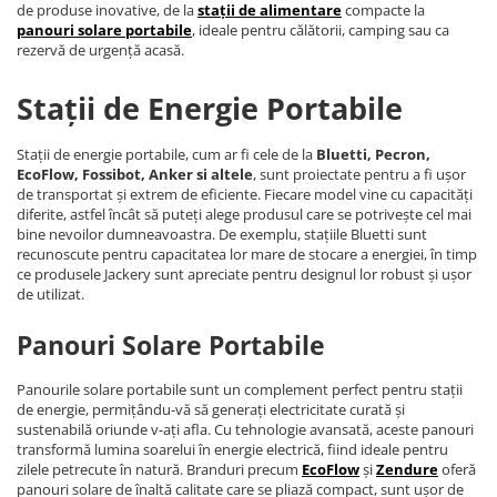
de produse inovative, de la
stații de alimentare
compacte la
panouri solare portabile
, ideale pentru călătorii, camping sau ca
rezervă de urgență acasă.
Stații de Energie Portabile
Stații de energie portabile, cum ar fi cele de la
Bluetti, Pecron,
EcoFlow, Fossibot, Anker si altele
, sunt proiectate pentru a fi ușor
de transportat și extrem de eficiente. Fiecare model vine cu capacități
diferite, astfel încât să puteți alege produsul care se potrivește cel mai
bine nevoilor dumneavoastra. De exemplu, stațiile Bluetti sunt
recunoscute pentru capacitatea lor mare de stocare a energiei, în timp
ce produsele Jackery sunt apreciate pentru designul lor robust și ușor
de utilizat.
Panouri Solare Portabile
Panourile solare portabile sunt un complement perfect pentru stații
de energie, permițându-vă să generați electricitate curată și
sustenabilă oriunde v-ați afla. Cu tehnologie avansată, aceste panouri
transformă lumina soarelui în energie electrică, fiind ideale pentru
zilele petrecute în natură. Branduri precum
EcoFlow
și
Zendure
oferă
panouri solare de înaltă calitate care se pliază compact, sunt ușor de