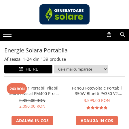
Toate Produsele
Acasa
Statii de Alimentare Portabile
Cauta dupa capacitate
Energie Solara Portabila
Pana in 1000W
Afiseaza:
1-
24
din
139
produse
Intre 1000-2000W
FILTRE
Intre 2000-3000W
Peste 3000W
Cauta dupa marca
Panou Solar Portabil Pliabil
Panou Fotovoltaic Portabil
-240 RON
400W, Oscal PM400 Pro,
350W Bluetti PV350 V2,
Bluetti
Monocristalin, ETFE, IP67
Monocristalin, MC4, ETFE,
2.330,00 RON
3.599,00 RON
EcoFlow
Eficienta 23.4%, Pliabil
2.090,00 RON
Anker
Jackery
ADAUGA IN COS
ADAUGA IN COS
Pecron