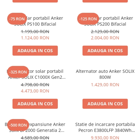
Interfete si cabluri
Cabluri panouri fotovoltaice
Panou solar portabil Anker
Panou solar portabil Anker
-75 RON
-125 RON
Cabluri pentru echipamente
SOLIX PS100 Bifacial
SOLIX PS200 Bifacial
fotovoltaice
1.199,00 RON
2.129,00 RON
Protectii si izolatoare de baterii
1.124,00 RON
2.004,00 RON
Accesorii
ADAUGA IN COS
ADAUGA IN COS
Monitorizare si control
Convertoare DC - DC
Kit generator solar portabil
Alternator auto Anker SOLIX
-325 RON
Invertoare Off-grid
Anker SOLIX C1000X Gen2
800W
Incarcatoare de retea
2000W 1024Wh + panou 100W
4.798,00 RON
1.429,00 RON
4.473,00 RON
Acumulatori de stocare
Componente sisteme de balcon
ADAUGA IN COS
ADAUGA IN COS
Iluminat solar
Acumulatori
Baterie de expansiune Anker
Statie de incarcare portabila
-500 RON
Acumulatori Standard Plumb
Solix BP2000 Generatia 2
Pecron E3800LFP 3840Wh
pentru Anker Solix C2000 Gen
4200W + Carucior CADOU
Acumulatori Litiu
4.589,00 RON
9.930,00 RON