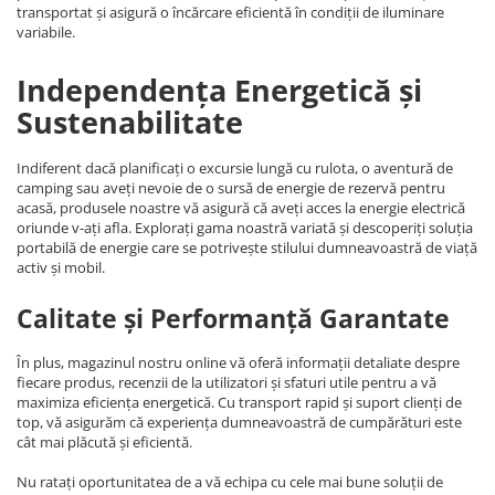
transportat și asigură o încărcare eficientă în condiții de iluminare
variabile.
Independența Energetică și
Sustenabilitate
Indiferent dacă planificați o excursie lungă cu rulota, o aventură de
camping sau aveți nevoie de o sursă de energie de rezervă pentru
acasă, produsele noastre vă asigură că aveți acces la energie electrică
oriunde v-ați afla. Explorați gama noastră variată și descoperiți soluția
portabilă de energie care se potrivește stilului dumneavoastră de viață
activ și mobil.
Calitate și Performanță Garantate
În plus, magazinul nostru online vă oferă informații detaliate despre
fiecare produs, recenzii de la utilizatori și sfaturi utile pentru a vă
maximiza eficiența energetică. Cu transport rapid și suport clienți de
top, vă asigurăm că experiența dumneavoastră de cumpărături este
cât mai plăcută și eficientă.
Nu ratați oportunitatea de a vă echipa cu cele mai bune soluții de