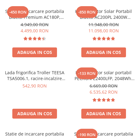
Oscal
Xtorm
Statie de incarcare portabila
Kit Generator Solar Portabil
-450 RON
-850 RON
Bluetti Premium AC180P,
Bluetti AC200PL 2400W
Vezi toate statiile
Ecran LCD, 1800W, 1440Wh,
2304Wh cu panou 350W
4.949,00 RON
11.948,00 RON
Accesorii Statii de Alimentare
LiFePO4, Putere varf 2700W
4.499,00 RON
11.098,00 RON
Kituri Generatoare Solare
Cauta dupa capacitate
ADAUGA IN COS
ADAUGA IN COS
Pana in 1000W
Intre 1000-2000W
Intre 2000-3000W
Lada frigorifica Troller TEESA
Kit generator solar portabil
-133 RON
Peste 3000W
TSA5006.1, racire-incalzire
PECRON E2400LFP, 2048Wh,
35L, alimentare bricheta auto
2400W, 230V, Incarcare super
Cauta dupa marca
542,90 RON
6.669,00 RON
12V, priza 230V, clasa
rapida, LiFePO4, Controler
6.535,62 RON
Bluetti
energetica E, Gri
MPPT dublu, Protectie BMS +
Panou solar 200W
EcoFlow
Anker
ADAUGA IN COS
ADAUGA IN COS
Jackery
Pecron
Statie de incarcare portabila
Statie de incarcare portabila
-190 RON
Oscal