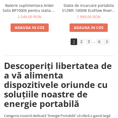
Baterie suplimentara Anker
Statie de incarcare portabila
Telemetre
Solix BP1000X pentru statia de
512Wh 1000W EcoFlow River 2
Termometre
alimentare portabila Anker
Max
2.549,00 RON
1.999,00 RON
Testere
Solix C1000X, 1056Wh
Multimetre de Banc
ADAUGA IN COS
ADAUGA IN COS
Accesorii instrumente de masura
Camere Termice
1
2
3
6
...
Luxmetru
Osciloscoape
Lichidare stoc
Descoperiți libertatea de
a vă alimenta
dispozitivele oriunde cu
soluțiile noastre de
energie portabilă
Categoria noastră dedicată "Energie Portabilă" vă oferă o gamă largă