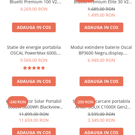
Bluetti Premium 100 V2,
Bluetti Premium Elite 30 V2
Toate generatoarele
1800W 1024Wh, Ecran LCD,
600W 320Wh
4.269,00 RON
1.689,00 RON
LiFePO4, Putere de varf
Panouri Solare Pliabile
1.499,00 RON
3600W
Cauta dupa marca
ADAUGA IN COS
ADAUGA IN COS
Bluetti
EcoFlow
Anker
Statie de energie portabila
Modul extindere baterie Oscal
OSCAL PowerMax 6000,
BP3600 Negru,display,
Jackery
6000W (9000W varf), baterie
compatibil cu Oscal
9.569,00 RON
6.949,00 RON
Oscal
LiFePO4 de 3600Wh, incarcare
PowerMax 3600/6000
rapida in 1.96h, 14 porturi,
Pecron
USB-C 100W, control
Toate panourile portabile
ADAUGA IN COS
ADAUGA IN COS
inteligent la distanta,
functionalitate UPS
Kituri solare pentru balcon
Frigidere Portabile
Kit Generator Solar Portabil
Statie de incarcare portabila
-240 RON
-250 RON
Componente Fotovoltaice
6000W 3600Wh Blackview
Anker SOLIX C1000X Gen2
Incarcatoare solare
OSCAL PowerMax 6000 +
2000W 1024Wh
11.899,00 RON
3.599,00 RON
panou solar 400W
11.659,00 RON
3.349,00 RON
Incarcatoare solare MPPT
Incarcatoare solare PWM
ADAUGA IN COS
ADAUGA IN COS