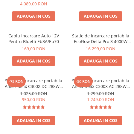
2, 2048Wh
4.089,00 RON
Acumulatori Gel
Acumulatori Moto
ADAUGA IN COS
ADAUGA IN COS
Electronice
Invertoare Tensiune
Cablu Incarcare Auto 12V
Statie de incarcare portabila
Pentru Bluetti Eb3A/Eb70
EcoFlow Delta Pro 3 4000W
Roboti Pornire Auto
4096Wh
169,00 RON
16.299,00 RON
Statii de incarcare vehicule
electrice
ADAUGA IN COS
ADAUGA IN COS
UPS Centrale Termice
Stabilizatoare Tensiune
Statie de incarcare portabila
Statie de incarcare portabila
-75 RON
-50 RON
Scule si aparate
Anker Solix C300X DC 288Wh
Anker Solix C300X AC 288Wh
300W
300W
Instrumente de masura
1.025,00 RON
1.299,00 RON
950,00 RON
1.249,00 RON
Anemometre
Clampmetre
Detectoare
ADAUGA IN COS
ADAUGA IN COS
Multimetre Portabile
Tahometre