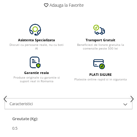
Adauga la Favorite
Asistenta Specializata
Transport Gratuit
Discuti cu persoane reale, nu cu boti
Beneficiezi de livrare gratuita la
AI
comenzile peste 500 lei
Garantie reala
PLATI SIGURE
Produse originale cu garantie si
Plateste online rapid si in siguranta
suport real in Romania
Caracteristici
Greutate (Kg):
0.5