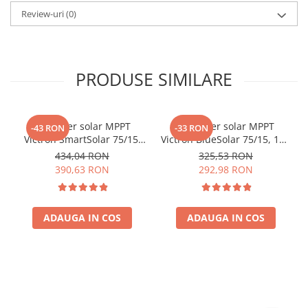
Review-uri
(0)
PRODUSE SIMILARE
Controler solar MPPT
Controler solar MPPT
-43 RON
-33 RON
Victron SmartSolar 75/15,
Victron BlueSolar 75/15, 15A
15A 12V/24V, cu Bluetooth
pentru sisteme solare 12V
434,04 RON
325,53 RON
integrat
si 24V
390,63 RON
292,98 RON
ADAUGA IN COS
ADAUGA IN COS