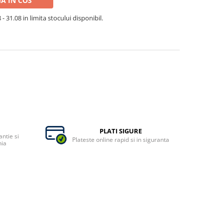
A IN COS
- 31.08 in limita stocului disponibil.
PLATI SIGURE
ntie si
Plateste online rapid si in siguranta
nia