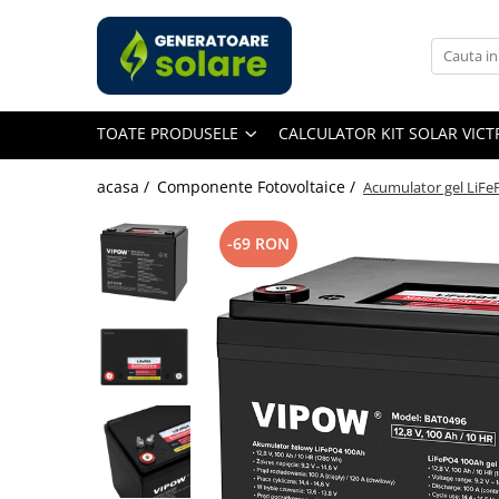
Toate Produsele
Acasa
TOATE PRODUSELE
CALCULATOR KIT SOLAR VIC
Statii de Alimentare Portabile
Cauta dupa capacitate
acasa /
Componente Fotovoltaice /
Acumulator gel LiFe
Pana in 1000W
Intre 1000-2000W
-69 RON
Intre 2000-3000W
Peste 3000W
Cauta dupa marca
Bluetti
EcoFlow
Anker
Pecron
Oscal