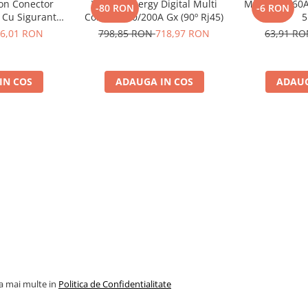
ron Conector
Victron Energy Digital Multi
Midi-Fuse 60A
-80 RON
-6 RON
 Cu Siguranta
Control 200/200A Gx (90º Rj45)
5
to De 30A
6,01 RON
798,85 RON
718,97 RON
63,91 R
8, siguranta
10014)
IN COS
ADAUGA IN COS
ADAUG
la mai multe in
Politica de Confidentialitate