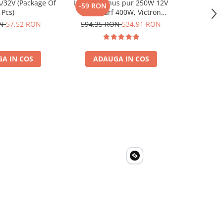
/32V (Package Of
Invertor sinus pur 250W 12V
Invertor 
-59 RON
-96 RO
 Pcs)
230V, varf 400W, Victron
230V, v
Phoenix, pentru auto, panouri
Phoenix, p
ON
57,52 RON
594,35 RON
534,91 RON
958,62
solare, rulota, casa si cabana
solare, ru
A IN COS
ADAUGA IN COS
ADA