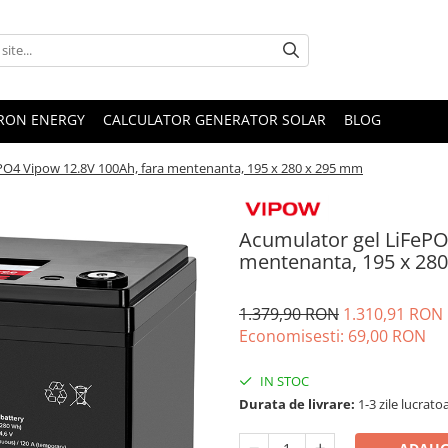
TRON ENERGY
CALCULATOR GENERATOR SOLAR
BLOG
PO4 Vipow 12.8V 100Ah, fara mentenanta, 195 x 280 x 295 mm
Acumulator gel LiFePO
mentenanta, 195 x 28
1.379,90 RON
1.310,91 RON
Economisesti:
69,00
RON
IN STOC
Durata de livrare:
1-3 zile lucrato