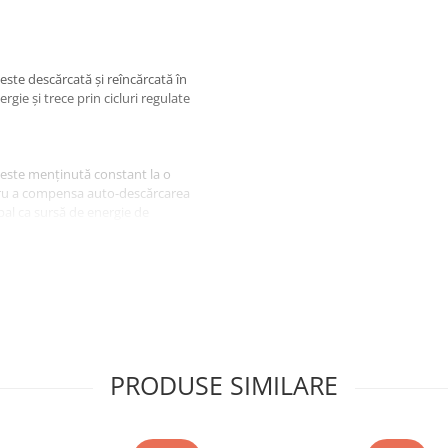
 este descărcată și reîncărcată în
rgie și trece prin cicluri regulate
ia este menținută constant la o
ntru a compensa auto-descărcarea
pal ca sursă de energie de
e curent sau întrerupere a sursei
PRODUSE SIMILARE