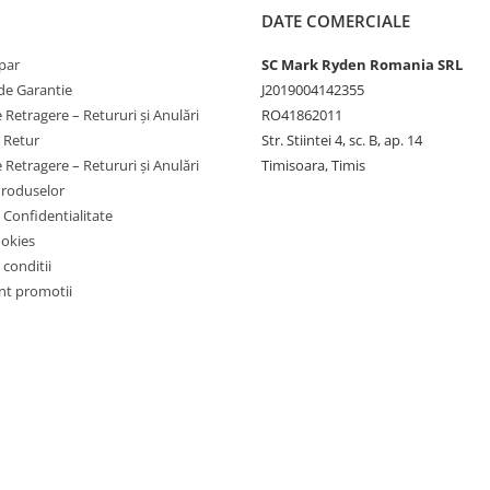
DATE COMERCIALE
par
SC Mark Ryden Romania SRL
de Garantie
J2019004142355
 Retragere – Retururi și Anulări
RO41862011
e Retur
Str. Stiintei 4, sc. B, ap. 14
 Retragere – Retururi și Anulări
Timisoara, Timis
Produselor
e Confidentialitate
ookies
 conditii
t promotii