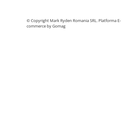
Accesorii instrumente de masura
Camere Termice
©️ Copyright Mark Ryden Romania SRL.
Platforma E-
Luxmetru
commerce by Gomag
Osciloscoape
Lichidare stoc