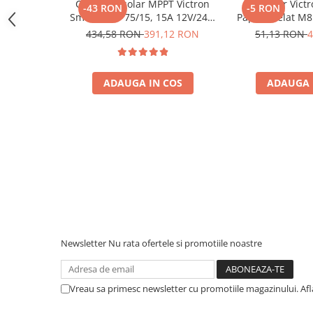
Protectii si izolatoare de baterii
Controler solar MPPT Victron
Conector Vict
-43 RON
-5 RON
SmartSolar 75/15, 15A 12V/24V,
Papuc Inelat M8
Accesorii
cu Bluetooth integrat
Fuzibila A
434,58 RON
391,12 RON
51,13 RON
4
Bpc900110014 M
Monitorizare si control
(BPC9001
Convertoare DC - DC
ADAUGA IN COS
ADAUGA 
Invertoare Off-grid
Incarcatoare de retea
Acumulatori de stocare
Componente sisteme de balcon
Iluminat solar
Acumulatori
Acumulatori Standard Plumb
Acumulatori Litiu
Newsletter
Nu rata ofertele si promotiile noastre
Acumulatori Gel
Acumulatori Moto
Vreau sa primesc newsletter cu promotiile magazinului. Af
Electronice