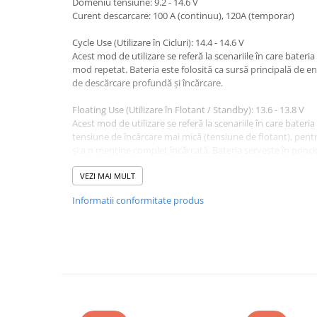
Domeniu tensiune: 9.2 - 14.6 V
Curent descarcare: 100 A (continuu), 120A (temporar)
Bluetti
EcoFlow
Cycle Use (Utilizare în Cicluri): 14.4 - 14.6 V
Anker
Acest mod de utilizare se referă la scenariile în care bateria
mod repetat. Bateria este folosită ca sursă principală de ene
Oscal
de descărcare profundă și încărcare.
Pecron
Floating Use (Utilizare în Flotant / Standby): 13.6 - 13.8 V
Toate panourile portabile
Acest mod de utilizare se referă la scenariile în care bater
Kituri solare pentru balcon
tensiune de încărcare mai mică (tensiune de flotant), pe
și a o menține complet încărcată. Bateria servește în princi
Frigidere Portabile
rezervă și este descărcată doar ocazional, în caz de pană d
Componente Fotovoltaice
principale.
VEZI MAI MULT
Incarcatoare solare
Informatii conformitate produs
Curent initial: < 50A
Incarcatoare solare MPPT
Dimensiuni (cm): 19.5 x 28 x 29.5
Incarcatoare solare PWM
Greutate: 11 kg
Interfete si cabluri
Cabluri panouri fotovoltaice
Cabluri pentru echipamente
fotovoltaice