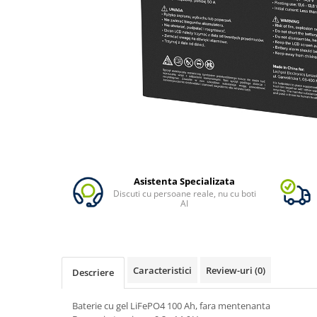
Vezi toate statiile
Accesorii Statii de Alimentare
Kituri Generatoare Solare
Cauta dupa capacitate
Pana in 1000W
Intre 1000-2000W
Intre 2000-3000W
Peste 3000W
Cauta dupa marca
Bluetti
Asistenta Specializata
Discuti cu persoane reale, nu cu boti
EcoFlow
AI
Anker
Pecron
Oscal
Caracteristici
Review-uri
(0)
Descriere
Toate generatoarele
Panouri Solare Pliabile
Baterie cu gel LiFePO4 100 Ah, fara mentenanta
Cauta dupa marca