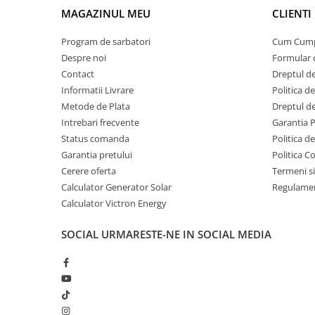
Invertoare Tensiune
MAGAZINUL MEU
CLIENTI
Roboti Pornire Auto
Program de sarbatori
Cum Cum
Statii de incarcare vehicule
Despre noi
Formular 
electrice
Contact
Dreptul de
UPS Centrale Termice
Informatii Livrare
Politica d
Stabilizatoare Tensiune
Metode de Plata
Dreptul de
Intrebari frecvente
Garantia 
Scule si aparate
Status comanda
Politica d
Instrumente de masura
Garantia pretului
Politica C
Anemometre
Cerere oferta
Termeni si
Clampmetre
Calculator Generator Solar
Regulamen
Detectoare
Calculator Victron Energy
Multimetre Portabile
SOCIAL
URMARESTE-NE IN SOCIAL MEDIA
Tahometre
Telemetre
Termometre
Testere
Multimetre de Banc