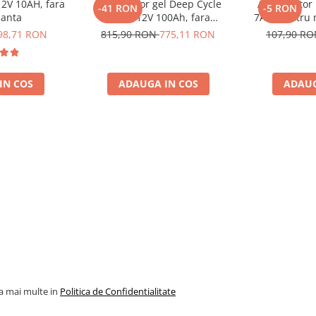
12V 10AH, fara
Acumulator gel Deep Cycle
Acumulator 
-41 RON
-5 RON
 si de lunga durata
anta
Rebel 12V 100Ah, fara
7Ah, pentru m
ulatorului inainte de
mentenanta, 333 x 173 x 222
mentenanta, 1
98,71 RON
815,90 RON
775,11 RON
107,90 R
mm
IN COS
ADAUGA IN COS
ADAUG
la mai multe in
Politica de Confidentialitate