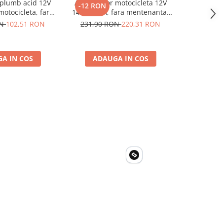
plumb acid 12V
Acumulator motocicleta 12V
Acumulat
-12 RON
-12 RO
otocicleta, fara
14Ah 160A, fara mentenanta,
Dimensiuni
00 x 160 x 90 mm
150x87x145 mm
Baterie
ON
102,51 RON
231,90 RON
220,31 RON
248,90
Elec
A IN COS
ADAUGA IN COS
ADA