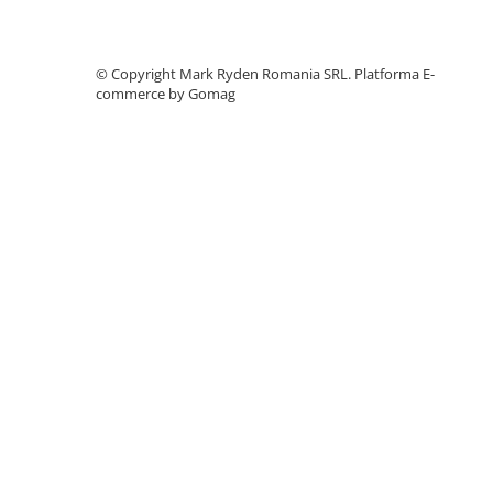
Accesorii instrumente de masura
Camere Termice
©️ Copyright Mark Ryden Romania SRL.
Platforma E-
Luxmetru
commerce by Gomag
Osciloscoape
Lichidare stoc