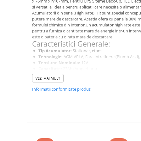
x 76mm x h167mm, Pentru UPS Siteme Back-up, TED Electric
si versatila, ideala pentru aplicatii care necesita o alimenta
Bluetti
Acumulatorii din seria (High Rate) HR sunt special conceput
EcoFlow
putere mare de descarcare. Acestia ofera cu pana la 30% m
Anker
formulei chimice din interior.Un acumulator high rate este
pentru a furniza o cantitate mare de energie intr-un interva
Oscal
este o baterie cu o rata mare de descarcare.
Pecron
Caracteristici Generale:
Toate panourile portabile
Tip Acumulator:
Stationar, etans
Tehnologie:
AGM VRLA, Fara Intretinere (Plumb Acid), S
Kituri solare pentru balcon
Tensiune Nominala:
12V
Frigidere Portabile
Capacitate:
23Ah (Amperi-ora)
Dimensiuni:
181mm x 76mm x h167mm (Lungime x Lat
Componente Fotovoltaice
VEZI MAI MULT
Greutate:
Aproximativ 5.3Kg
Incarcatoare solare
High Rate:
cu 30% mai multa putere de descarare
Informatii conformitate produs
Nr. Cicluri:
Descarcare 30% (1500 cicluri), Descarcare 5
Incarcatoare solare MPPT
(300 cicluri)
Incarcatoare solare PWM
Autodescarcare (la 25 ° C):
≤2% /luna
Utilizari:
Interfete si cabluri
Sisteme UPS/EPS (Surse de Alimentare Neintrerupta)
Cabluri panouri fotovoltaice
Barci si ambarcatiuni
Cabluri pentru echipamente
Caravane si rulote
fotovoltaice
Vehicule electrice si hibride