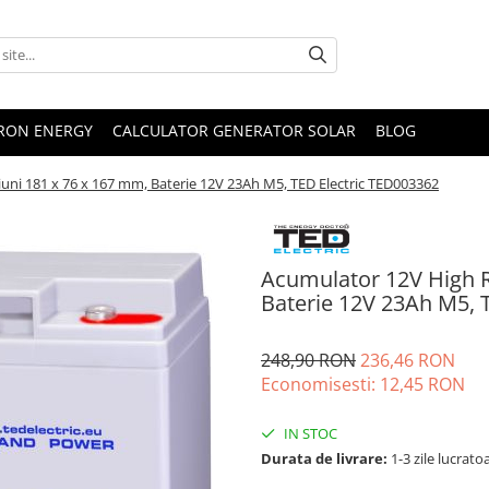
TRON ENERGY
CALCULATOR GENERATOR SOLAR
BLOG
uni 181 x 76 x 167 mm, Baterie 12V 23Ah M5, TED Electric TED003362
Acumulator 12V High R
Baterie 12V 23Ah M5, 
248,90 RON
236,46 RON
Economisesti:
12,45
RON
IN STOC
Durata de livrare:
1-3 zile lucrato