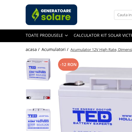
Toate Produsele
Acasa
TOATE PRODUSELE
CALCULATOR KIT SOLAR VIC
Statii de Alimentare Portabile
Cauta dupa capacitate
acasa /
Acumulatori /
Acumulator 12V High Rate, Dimensi
Pana in 1000W
Intre 1000-2000W
-12 RON
Intre 2000-3000W
Peste 3000W
Cauta dupa marca
Bluetti
EcoFlow
Anker
Pecron
Oscal