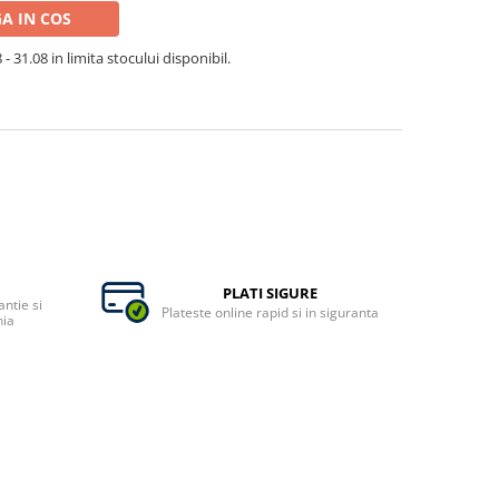
A IN COS
- 31.08 in limita stocului disponibil.
PLATI SIGURE
ntie si
Plateste online rapid si in siguranta
nia