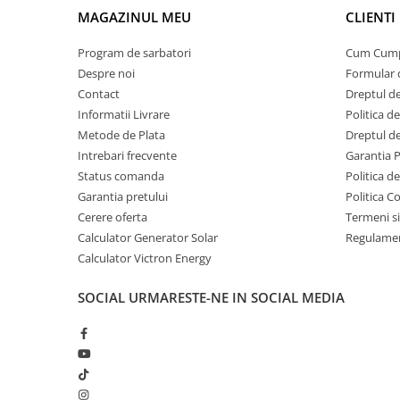
Invertoare Tensiune
MAGAZINUL MEU
CLIENTI
Roboti Pornire Auto
Program de sarbatori
Cum Cum
Statii de incarcare vehicule
Despre noi
Formular 
electrice
Contact
Dreptul de
UPS Centrale Termice
Informatii Livrare
Politica d
Stabilizatoare Tensiune
Metode de Plata
Dreptul de
Intrebari frecvente
Garantia 
Scule si aparate
Status comanda
Politica d
Instrumente de masura
Garantia pretului
Politica C
Anemometre
Cerere oferta
Termeni si
Clampmetre
Calculator Generator Solar
Regulamen
Detectoare
Calculator Victron Energy
Multimetre Portabile
SOCIAL
URMARESTE-NE IN SOCIAL MEDIA
Tahometre
Telemetre
Termometre
Testere
Multimetre de Banc