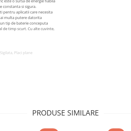
 este o sursa de energie fiabila
re constanta si sigura.
i pentru aplicatii care necesita
ai multa putere datorita
 un tip de baterie conceputa
l de timp scurt. Cu alte cuvinte,
igilata, Placi plane
ime x Inaltime)
0% (700 cicluri), Descarcare 80%
PRODUSE SIMILARE