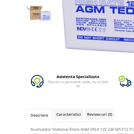
Vezi toate statiile
Accesorii Statii de Alimentare
Kituri Generatoare Solare
Cauta dupa capacitate
Pana in 1000W
Intre 1000-2000W
Intre 2000-3000W
Peste 3000W
Cauta dupa marca
Bluetti
Asistenta Specializata
Discuti cu persoane reale, nu cu boti
EcoFlow
AI
Anker
Pecron
Oscal
Caracteristici
Review-uri
(0)
Descriere
Toate generatoarele
Panouri Solare Pliabile
Acumulator Stationar Etans AGM VRLA 12V 23A M5 F12 T1
Cauta dupa marca