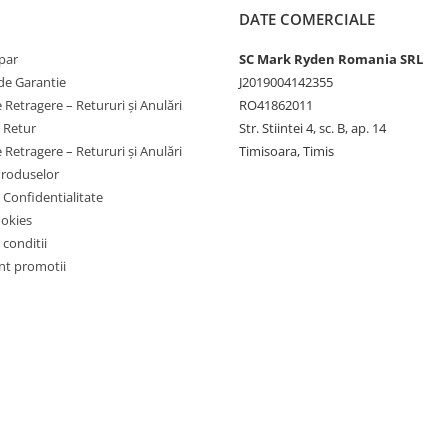
DATE COMERCIALE
par
SC Mark Ryden Romania SRL
de Garantie
J2019004142355
 Retragere – Retururi și Anulări
RO41862011
e Retur
Str. Stiintei 4, sc. B, ap. 14
 Retragere – Retururi și Anulări
Timisoara, Timis
Produselor
e Confidentialitate
ookies
 conditii
t promotii