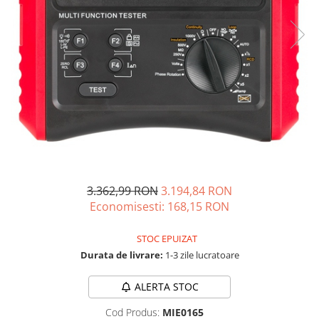
Acumulatori de stocare
Componente sisteme de balcon
3.362,99 RON
3.194,84 RON
Economisesti:
168,15
RON
STOC EPUIZAT
Durata de livrare:
1-3 zile lucratoare
ALERTA STOC
Cod Produs:
MIE0165