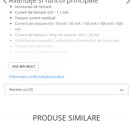
Avantaje si functii principale
tensiunea de testare:
Curent de testare: 0,9 ~ 1,1 mA
Testare curent rezidual
Curenti de testare (In): 10 mA / 30 mA / 100 mA / 300 mA / 500
mA
Curent de testare / timp de testare: 20 A / 20 ms
Schimbarea manuala / automata a domeniilor de masurare
Testare secventa faze
Indicator de baterie descarcata
Specificatii tehnice
Rezistenta de izolatie
VEZI MAI MULT
250V: 0,05 MOhm ~ 250 MOhm ± (5% + 5)
500V: 0,05 MOhm ~ 500 MOhm ± (5% + 5)
Informatii conformitate produs
1000V: 0,05 MOhm ~ 1000 MOhm ± (5% + 5)
Curent de scurtcircuit: <1,8 mA
Review-uri
(0)
Tensiunea retelei: 220V ± 10%; 45 ~ 65Hz
Intervalele de timp de oprire:
pentru 1 In: 0 ~ 2000 ms ± (5% + 5)
pentru 1 In: 0 ~ 500 ms ± (5% + 5)
PRODUSE SIMILARE
pentru 2 In: 0 ~ 200 ms ± (5% + 5)
pentru 5 In: 0 ~ 40 ms ± (5% + 5)
Tensiunea retelei (L-E): 220V ± 10%; 45 ~ 65Hz
Domenii de masurare: