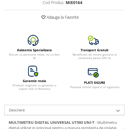
Cod Produs:
MIE0164
Toate generatoarele
Panouri Solare Pliabile
Adauga la Favorite
Cauta dupa marca
Bluetti
EcoFlow
Anker
Asistenta Specializata
Transport Gratuit
Jackery
Discuti cu persoane reale, nu cu boti
Beneficiezi de livrare gratuita la
AI
comenzile peste 500 lei
Oscal
Pecron
Toate panourile portabile
Garantie reala
PLATI SIGURE
Kituri solare pentru balcon
Produse originale cu garantie si
Plateste online rapid si in siguranta
suport real in Romania
Frigidere Portabile
Componente Fotovoltaice
Incarcatoare solare
Descriere
Incarcatoare solare MPPT
MULTIMETRU DIGITAL UNIVERSAL UT593 UNI-T
- Multimetru
Incarcatoare solare PWM
digital utilizat in principal pentru a masura rezistenta de izolatie,