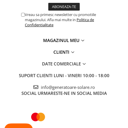
Telemetre
Termometre
Vreau sa primesc newsletter cu promotiile
magazinului. Afla mai multe in
Politica de
Testere
Confidentialitate
Multimetre de Banc
Accesorii instrumente de masura
MAGAZINUL MEU
Camere Termice
Luxmetru
CLIENTI
Osciloscoape
DATE COMERCIALE
Lichidare stoc
SUPORT CLIENTI
LUNI - VINERI 10:00 - 18:00
info@generatoare-solare.ro
SOCIAL
URMARESTE-NE IN SOCIAL MEDIA