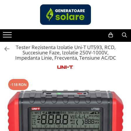
Toate Produsele
Acasa
Statii de Alimentare Portabile
Cauta dupa capacitate
Tester Rezistenta Izolatie Uni-T UT593, RCD,
Succesiune Faze, Izolatie 250V-1000V,
Pana in 1000W
Impedanta Linie, Frecventa, Tensiune AC/DC
Intre 1000-2000W
Intre 2000-3000W
Peste 3000W
-118 RON
Cauta dupa marca
Bluetti
EcoFlow
Anker
Jackery
Pecron