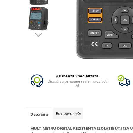
Vezi toate statiile
Accesorii Statii de Alimentare
Kituri Generatoare Solare
Cauta dupa capacitate
Pana in 1000W
Intre 1000-2000W
Intre 2000-3000W
Peste 3000W
Cauta dupa marca
Bluetti
Asistenta Specializata
Discuti cu persoane reale, nu cu boti
EcoFlow
AI
Anker
Pecron
Oscal
Review-uri
(0)
Descriere
Toate generatoarele
Panouri Solare Pliabile
MULTIMETRU DIGITAL REZISTENTA IZOLATIE UT513A U
Cauta dupa marca