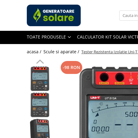
Toate Produsele
Acasa
TOATE PRODUSELE
CALCULATOR KIT SOLAR VIC
Statii de Alimentare Portabile
Cauta dupa capacitate
acasa /
Scule si aparate /
Tester Rezistenta Izolatie Uni-
Pana in 1000W
Intre 1000-2000W
-98 RON
Intre 2000-3000W
Peste 3000W
Cauta dupa marca
Bluetti
EcoFlow
Anker
Pecron
Oscal