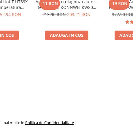
al Uni-T UT89X,
Aparat pentru diagnoza auto si
Diagnoza A
-11 RON
-19 RON
emperatura
tester auto KONNWEI KW808
Konnwei KW
, NCV, CAT III
Toate Marcile Dupa 1996
Tester Auto 
52,94 RON
213,90 RON
203,21 RON
377,90 R
oscalare
Cooper M
Diagnostic 
SRS Transmi
IN COS
ADAUGA IN COS
ADAUG
Marcile
la mai multe in
Politica de Confidentialitate