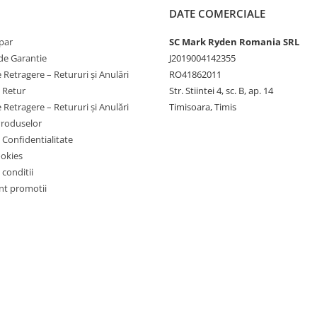
DATE COMERCIALE
par
SC Mark Ryden Romania SRL
de Garantie
J2019004142355
 Retragere – Retururi și Anulări
RO41862011
e Retur
Str. Stiintei 4, sc. B, ap. 14
 Retragere – Retururi și Anulări
Timisoara, Timis
Produselor
e Confidentialitate
ookies
 conditii
t promotii