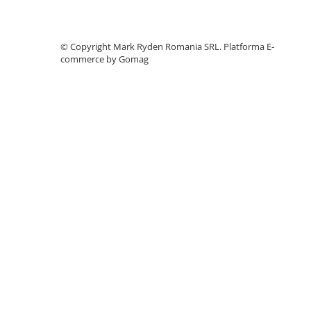
Accesorii instrumente de masura
Camere Termice
©️ Copyright Mark Ryden Romania SRL.
Platforma E-
Luxmetru
commerce by Gomag
Osciloscoape
Lichidare stoc