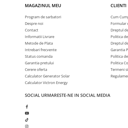
Invertoare Tensiune
MAGAZINUL MEU
CLIENTI
Roboti Pornire Auto
Program de sarbatori
Cum Cum
Statii de incarcare vehicule
Despre noi
Formular 
electrice
Contact
Dreptul de
UPS Centrale Termice
Informatii Livrare
Politica d
Stabilizatoare Tensiune
Metode de Plata
Dreptul de
Intrebari frecvente
Garantia 
Scule si aparate
Status comanda
Politica d
Instrumente de masura
Garantia pretului
Politica C
Anemometre
Cerere oferta
Termeni si
Clampmetre
Calculator Generator Solar
Regulamen
Detectoare
Calculator Victron Energy
Multimetre Portabile
SOCIAL
URMARESTE-NE IN SOCIAL MEDIA
Tahometre
Telemetre
Termometre
Testere
Multimetre de Banc