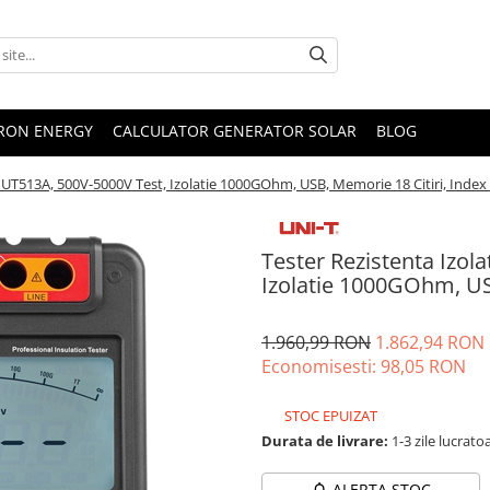
TRON ENERGY
CALCULATOR GENERATOR SOLAR
BLOG
T UT513A, 500V-5000V Test, Izolatie 1000GOhm, USB, Memorie 18 Citiri, Index 
Tester Rezistenta Izol
Izolatie 1000GOhm, USB
1.960,99 RON
1.862,94 RON
Economisesti:
98,05
RON
STOC EPUIZAT
Durata de livrare:
1-3 zile lucrato
ALERTA STOC