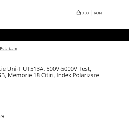
0,00
RON
Polarizare
atie Uni-T UT513A, 500V-5000V Test,
, Memorie 18 Citiri, Index Polarizare
are