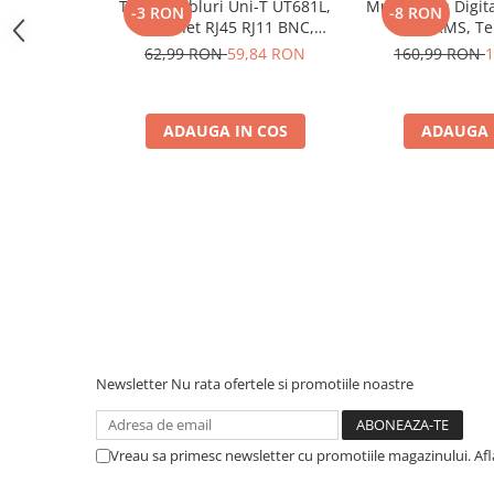
Protectii si izolatoare de baterii
Tester Cabluri Uni-T UT681L,
Multimetru Digit
-3 RON
-8 RON
Ethernet RJ45 RJ11 BNC,
True RMS, T
Accesorii
Continuitate, Scurtcircuit,
1000°C, Frecventa
62,99 RON
59,84 RON
160,99 RON
1
Incrucisate
600V, Aut
Monitorizare si control
Convertoare DC - DC
ADAUGA IN COS
ADAUGA 
Invertoare Off-grid
Incarcatoare de retea
Acumulatori de stocare
Componente sisteme de balcon
Iluminat solar
Acumulatori
Acumulatori Standard Plumb
Acumulatori Litiu
Newsletter
Nu rata ofertele si promotiile noastre
Acumulatori Gel
Acumulatori Moto
Vreau sa primesc newsletter cu promotiile magazinului. Af
Electronice