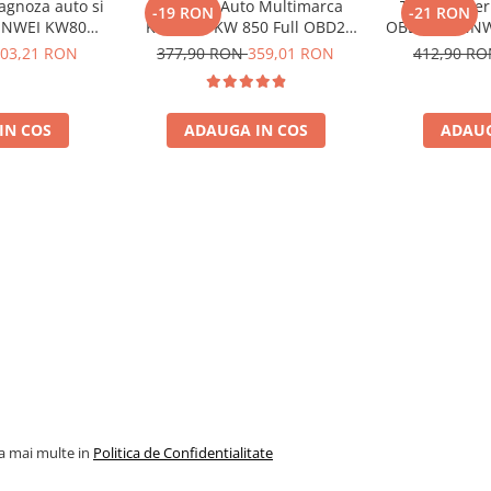
agnoza auto si
Diagnoza Auto Multimarca
Tester bater
-19 RON
-21 RON
ONNWEI KW808
Konnwei KW 850 Full OBD2
OBD II KONNWE
e Dupa 1996
Tester Auto Dedicat BMW Mini
pentru masi
03,21 RON
377,90 RON
359,01 RON
412,90 R
Cooper Mercedes Audi
co
Diagnostic Scanner ABS ESP
SRS Transmisie Motor Toate
IN COS
ADAUGA IN COS
ADAUG
Marcile Dupa 1996
la mai multe in
Politica de Confidentialitate