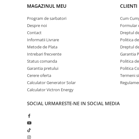
MAGAZINUL MEU
CLIENTI
Acumulatori Gel
Acumulatori Moto
Program de sarbatori
Cum Cum
Despre noi
Formular 
Electronice
Contact
Dreptul de
Invertoare Tensiune
Informatii Livrare
Politica d
Roboti Pornire Auto
Metode de Plata
Dreptul de
Statii de incarcare vehicule
Intrebari frecvente
Garantia 
electrice
Status comanda
Politica d
Garantia pretului
Politica C
UPS Centrale Termice
Cerere oferta
Termeni si
Stabilizatoare Tensiune
Calculator Generator Solar
Regulamen
Scule si aparate
Calculator Victron Energy
Instrumente de masura
SOCIAL
URMARESTE-NE IN SOCIAL MEDIA
Anemometre
Clampmetre
Detectoare
Multimetre Portabile
Tahometre