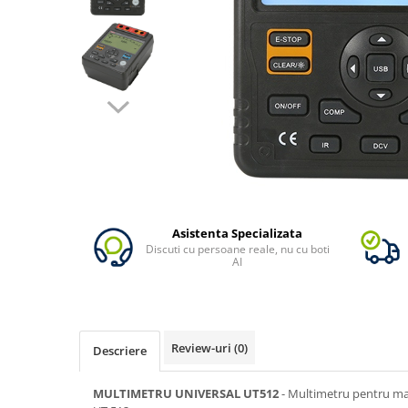
Oscal
Xtorm
Vezi toate statiile
Accesorii Statii de Alimentare
Kituri Generatoare Solare
Cauta dupa capacitate
Pana in 1000W
Intre 1000-2000W
Intre 2000-3000W
Peste 3000W
Asistenta Specializata
Discuti cu persoane reale, nu cu boti
Cauta dupa marca
AI
Bluetti
EcoFlow
Anker
Review-uri
(0)
Descriere
Jackery
Pecron
MULTIMETRU UNIVERSAL UT512
- Multimetru pentru masu
Oscal