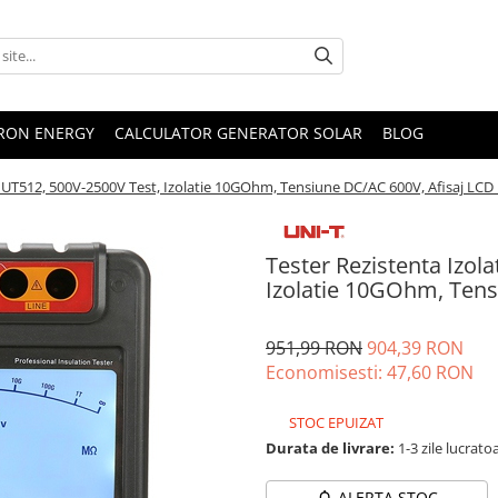
TRON ENERGY
CALCULATOR GENERATOR SOLAR
BLOG
-T UT512, 500V-2500V Test, Izolatie 10GOhm, Tensiune DC/AC 600V, Afisaj LCD
Tester Rezistenta Izol
Izolatie 10GOhm, Tens
951,99 RON
904,39 RON
Economisesti:
47,60
RON
STOC EPUIZAT
Durata de livrare:
1-3 zile lucrato
ALERTA STOC