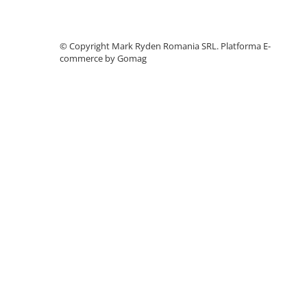
Telemetre
Termometre
©️ Copyright Mark Ryden Romania SRL.
Platforma E-
Testere
commerce by Gomag
Multimetre de Banc
Accesorii instrumente de masura
Camere Termice
Luxmetru
Osciloscoape
Lichidare stoc