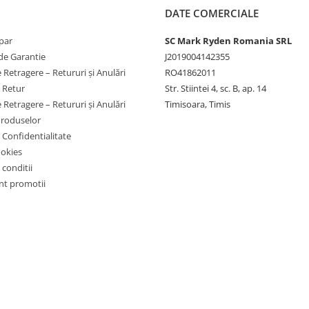
DATE COMERCIALE
par
SC Mark Ryden Romania SRL
de Garantie
J2019004142355
 Retragere – Retururi și Anulări
RO41862011
e Retur
Str. Stiintei 4, sc. B, ap. 14
 Retragere – Retururi și Anulări
Timisoara, Timis
Produselor
e Confidentialitate
ookies
 conditii
t promotii