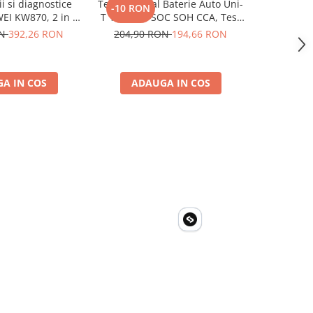
ii si diagnostice
Tester Digital Baterie Auto Uni-
Multimetru
-10 RON
-9 RON
I KW870, 2 in 1,
T 12V 24V, SOC SOH CCA, Test
Capacita
ni 12V, functii
Alternator, SAE DIN IEC EN JIS
Curent,
ON
392,26 RON
204,90 RON
194,66 RON
182,99
mplete
Tranzist
A IN COS
ADAUGA IN COS
ADA