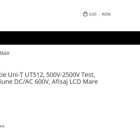
0,00
RON
 Mare
atie Uni-T UT512, 500V-2500V Test,
iune DC/AC 600V, Afisaj LCD Mare
are