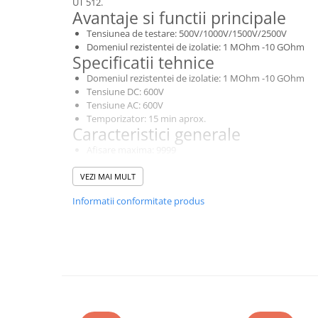
UT 512.
Toate generatoarele
Avantaje si functii principale
Panouri Solare Pliabile
Tensiunea de testare: 500V/1000V/1500V/2500V
Domeniul rezistentei de izolatie: 1 MOhm -10 GOhm
Cauta dupa marca
Specificatii tehnice
Bluetti
Domeniul rezistentei de izolatie: 1 MOhm -10 GOhm
Tensiune DC: 600V
EcoFlow
Tensiune AC: 600V
Anker
Temporizator: 15 min aprox.
Jackery
Caracteristici generale
Oscal
Afisare maxima: 9999
Alimentare: 8 baterii 1.5V (R14)
Pecron
Dimensiune ecran LCD: 123 x 58 mm
VEZI MAI MULT
Toate panourile portabile
Greutate: 1.8 kg
Informatii conformitate produs
Dimensiuni: 202 x 155 x 94 mm
Kituri solare pentru balcon
Frigidere Portabile
Componente Fotovoltaice
Incarcatoare solare
Incarcatoare solare MPPT
Incarcatoare solare PWM