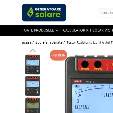
Toate Produsele
Acasa
TOATE PRODUSELE
CALCULATOR KIT SOLAR VIC
Statii de Alimentare Portabile
Cauta dupa capacitate
acasa /
Scule si aparate /
Tester Rezistenta Izolatie Uni
Pana in 1000W
Intre 1000-2000W
-48 RON
Intre 2000-3000W
Peste 3000W
Cauta dupa marca
Bluetti
EcoFlow
Anker
Jackery
Pecron