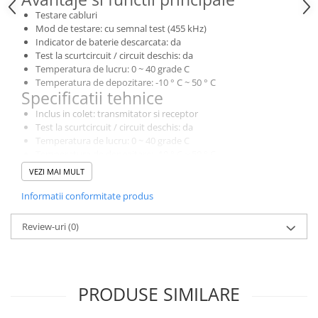
Testare cabluri
Mod de testare: cu semnal test (455 kHz)
Indicator de baterie descarcata: da
Test la scurtcircuit / circuit deschis: da
Temperatura de lucru: 0 ~ 40 grade C
Temperatura de depozitare: -10 ° C ~ 50 ° C
Specificatii tehnice
Inclus in colet: transmitator si receptor
Test la scurtcircuit / circuit deschis: da
Temperatura de lucru: 0 ~ 40 grade C
Temperatura de depozitare: -10 ° C ~ 50 ° C
Umiditate in timpul lucrului: 20% -75% RH
VEZI MAI MULT
Umiditatea in timpul depozitarii: 10% ~ 90% RH
Altitudinea de utilizare: = <2000 m
Informatii conformitate produs
Transmitator: 125x48x28 mm
Receptor: 195x48x30 mm
Review-uri
(0)
Transmitator: 125 g
Receptor: 153 g
Caracteristici generale
Alimentare: 2 baterii de 9 V
PRODUSE SIMILARE
Dimensiuni
Greutate