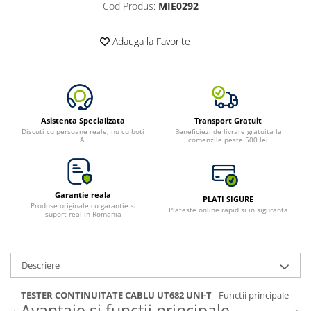
Cod Produs:
MIE0292
Adauga la Favorite
Asistenta Specializata
Transport Gratuit
Discuti cu persoane reale, nu cu boti
Beneficiezi de livrare gratuita la
AI
comenzile peste 500 lei
Garantie reala
PLATI SIGURE
Produse originale cu garantie si
Plateste online rapid si in siguranta
suport real in Romania
Descriere
TESTER CONTINUITATE CABLU UT682 UNI-T
- Functii principale
Avantaje si functii principale