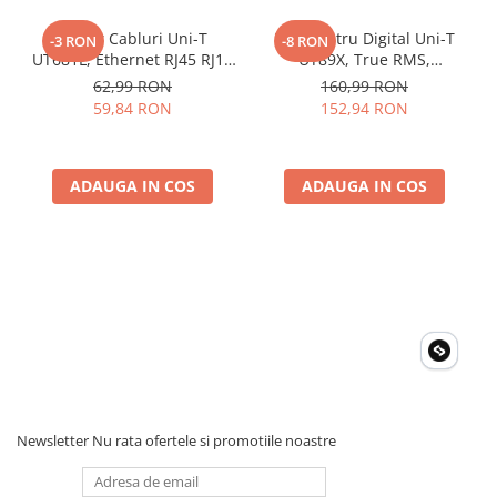
Tester Cabluri Uni-T
Multimetru Digital Uni-T
-3 RON
-8 RON
UT681L, Ethernet RJ45 RJ11
UT89X, True RMS,
BNC, Continuitate,
Temperatura 1000°C,
62,99 RON
160,99 RON
Scurtcircuit, Incrucisate
Frecventa, NCV, CAT III
59,84 RON
152,94 RON
600V, Autoscalare
ADAUGA IN COS
ADAUGA IN COS
Newsletter
Nu rata ofertele si promotiile noastre