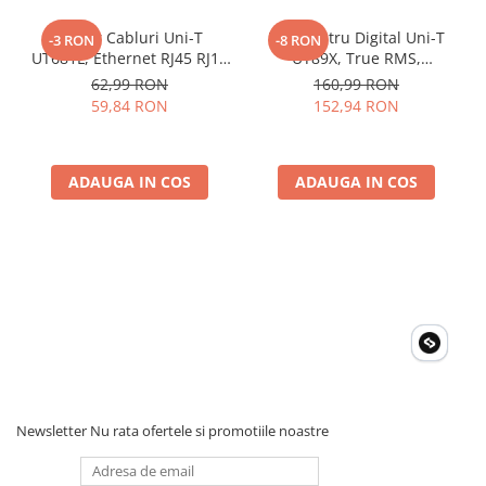
Dimensiuni produs: 153 x 108 x 40 mm
Greutatea produsului (fara baterii): 185 g
Tester Cabluri Uni-T
Multimetru Digital Uni-T
-3 RON
-8 RON
Certificat CE
UT681L, Ethernet RJ45 RJ11
UT89X, True RMS,
BNC, Continuitate,
Temperatura 1000°C,
62,99 RON
160,99 RON
Scurtcircuit, Incrucisate
Frecventa, NCV, CAT III
59,84 RON
152,94 RON
600V, Autoscalare
ADAUGA IN COS
ADAUGA IN COS
Newsletter
Nu rata ofertele si promotiile noastre