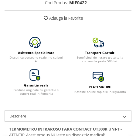
Cod Produs:
MIE0422
Adauga la Favorite
Asistenta Specializata
Transport Gratuit
Discuti cu persoane reale, nu cu boti
Beneficiezi de livrare gratuita la
AI
comenzile peste 500 lei
Garantie reala
PLATI SIGURE
Produse originale cu garantie si
Plateste online rapid si in siguranta
suport real in Romania
Descriere
TERMOMETRU INFRAROSU FARA CONTACT UT300R UNI-T
-
ATENTIE: Acest produs NU este un dispozitiv medical!