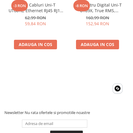
Tester Cabluri Uni-T
Multimetru Digital Uni-T
-3 RON
-8 RON
UT681L, Ethernet RJ45 RJ11
UT89X, True RMS,
BNC, Continuitate,
Temperatura 1000°C,
62,99 RON
160,99 RON
Scurtcircuit, Incrucisate
Frecventa, NCV, CAT III
59,84 RON
152,94 RON
600V, Autoscalare
ADAUGA IN COS
ADAUGA IN COS
Newsletter
Nu rata ofertele si promotiile noastre