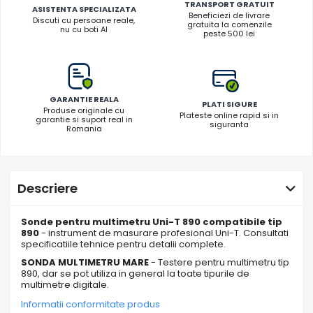
TRANSPORT GRATUIT
ASISTENTA SPECIALIZATA
Beneficiezi de livrare
Discuti cu persoane reale,
gratuita la comenzile
nu cu boti AI
peste 500 lei
GARANTIE REALA
PLATI SIGURE
Produse originale cu
Plateste online rapid si in
garantie si suport real in
siguranta
Romania
Descriere
Sonde pentru multimetru Uni-T 890 compatibile tip
890
- instrument de masurare profesional Uni-T. Consultati
specificatiile tehnice pentru detalii complete.
SONDA MULTIMETRU MARE
- Testere pentru multimetru tip
890, dar se pot utiliza in general la toate tipurile de
multimetre digitale.
Informatii conformitate produs