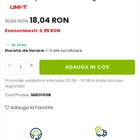
Acumulatori de stocare
Componente sisteme de balcon
18,04 RON
18,99 RON
Economisesti:
0,95
RON
In stoc
Durata de livrare:
1-3 zile lucratoare
ADAUGA IN COS
Promotie valabila in intervalul 02.08 - 31.08 in limita stocului
disponibil.
Cod Produs:
MIE0100B
Adauga la Favorite