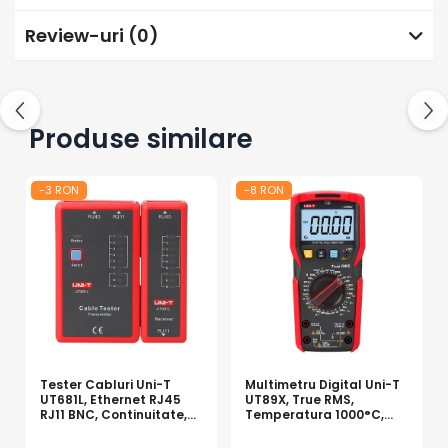
Review-uri
(0)
Produse similare
-3 RON
-8 RON
Tester Cabluri Uni-T
Multimetru Digital Uni-T
UT681L, Ethernet RJ45
UT89X, True RMS,
RJ11 BNC, Continuitate,
Temperatura 1000°C,
Scurtcircuit, Incrucisate
Frecventa, NCV, CAT III
600V, Autoscalare