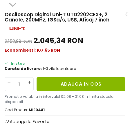
Vezi toate statiile
Accesorii Statii de Alimentare
Osciloscop Digital Uni-T UTD2202CEX+, 2
Kituri Generatoare Solare
Canale, 200MHz, 1GSa/s, USB, Afisaj 7 inch
Cauta dupa capacitate
Pana in 1000W
2.045,34 RON
2.152,99 RON
Intre 1000-2000W
Economisesti:
107,65
RON
Intre 2000-3000W
Peste 3000W
In stoc
Cauta dupa marca
Durata de livrare:
1-3 zile lucratoare
Bluetti
EcoFlow
ADAUGA IN COS
Anker
Promotie valabila in intervalul 02.08 - 31.08 in limita stocului
Pecron
disponibil.
Oscal
Cod Produs:
MIE0481
Toate generatoarele
Panouri Solare Pliabile
Adauga la Favorite
Cauta dupa marca