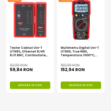
Invertoare Tensiune
Roboti Pornire Auto
Statii de incarcare vehicule
electrice
UPS Centrale Termice
Stabilizatoare Tensiune
Scule si aparate
Tester Cabluri Uni-T
Multimetru Digital Uni-T
Instrumente de masura
UT681L, Ethernet RJ45
UT89X, True RMS,
RJ11 BNC, Continuitate,
Temperatura 1000°C,
Anemometre
Scurtcircuit, Incrucisate
Frecventa, NCV, CAT III
600V, Autoscalare
62,99 RON
160,99 RON
Clampmetre
59,84 RON
152,94 RON
Detectoare
Multimetre Portabile
Tahometre
ADAUGA IN COS
ADAUGA IN COS
Telemetre
Termometre
Testere
Multimetre de Banc