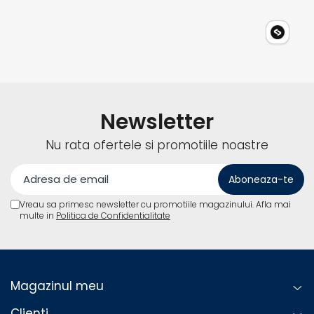
Accesorii instrumente de masura
Camere Termice
Luxmetru
Osciloscoape
Lichidare stoc
Newsletter
Nu rata ofertele si promotiile noastre
Vreau sa primesc newsletter cu promotiile magazinului. Afla mai
multe in
Politica de Confidentialitate
Magazinul meu
Clienti