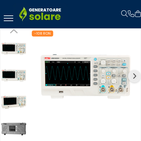
Toate Produsele
-108 RON
Acasa
Statii de Alimentare Portabile
Cauta dupa capacitate
Pana in 1000W
Intre 1000-2000W
Intre 2000-3000W
Peste 3000W
Cauta dupa marca
Bluetti
EcoFlow
Anker
Pecron
Oscal