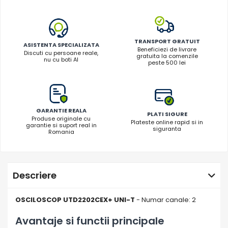
Bluetti
EcoFlow
Anker
TRANSPORT GRATUIT
ASISTENTA SPECIALIZATA
Beneficiezi de livrare
Oscal
Discuti cu persoane reale,
gratuita la comenzile
nu cu boti AI
peste 500 lei
Pecron
Toate panourile portabile
Kituri solare pentru balcon
Frigidere Portabile
GARANTIE REALA
PLATI SIGURE
Produse originale cu
Componente Fotovoltaice
Plateste online rapid si in
garantie si suport real in
siguranta
Romania
Incarcatoare solare
Incarcatoare solare MPPT
Incarcatoare solare PWM
Descriere
Interfete si cabluri
Cabluri panouri fotovoltaice
OSCILOSCOP UTD2202CEX+ UNI-T
- Numar canale: 2
Cabluri pentru echipamente
fotovoltaice
Avantaje si functii principale