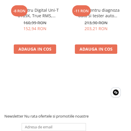
Dimensiuni: 183 x 88 x 56 mm
Multimetru Digital Uni-T
Aparat pentru diagnoza
-8 RON
-11 RON
UT89X, True RMS,
auto si tester auto
Temperatura 1000°C,
KONNWEI KW808 Toate
160,99 RON
213,90 RON
Frecventa, NCV, CAT III
Marcile Dupa 1996
152,94 RON
203,21 RON
600V, Autoscalare
ADAUGA IN COS
ADAUGA IN COS
Newsletter
Nu rata ofertele si promotiile noastre