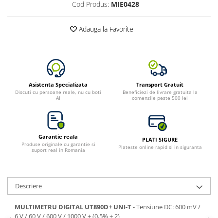
Cod Produs:
MIE0428
Adauga la Favorite
Asistenta Specializata
Transport Gratuit
Discuti cu persoane reale, nu cu boti
Beneficiezi de livrare gratuita la
AI
comenzile peste 500 lei
Garantie reala
PLATI SIGURE
Produse originale cu garantie si
Plateste online rapid si in siguranta
suport real in Romania
Descriere
MULTIMETRU DIGITAL UT890D+ UNI-T
- Tensiune DC: 600 mV /
6 V / 60 V / 600 V / 1000 V ± (0,5% + 2)