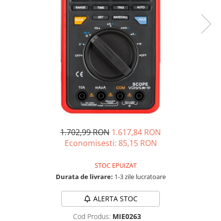
Acumulatori de stocare
Componente sisteme de balcon
1.702,99 RON
1.617,84 RON
Economisesti:
85,15
RON
STOC EPUIZAT
Durata de livrare:
1-3 zile lucratoare
ALERTA STOC
Cod Produs:
MIE0263