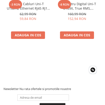
Tester Cabluri Uni-T
Multimetru Digital Uni-T
Rezolutia ecranului: 160x160 px
-3 RON
-8 RON
UT681L, Ethernet RJ45 RJ11
UT89X, True RMS,
Ecran LCD: 60 x 60 mm
Caracteristici generale
BNC, Continuitate,
Temperatura 1000°C,
62,99 RON
160,99 RON
Scurtcircuit, Incrucisate
Frecventa, NCV, CAT III
59,84 RON
152,94 RON
LCD cu iluminare din spate
600V, Autoscalare
Alimentare: 4 basterii 1,5 V (R6)
Greutate: 498 g
Dimensiuni: 200 x 100 x 48 mm
ADAUGA IN COS
ADAUGA IN COS
Newsletter
Nu rata ofertele si promotiile noastre