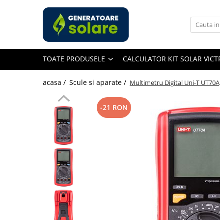
Toate Produsele
Acasa
TOATE PRODUSELE
CALCULATOR KIT SOLAR VIC
Statii de Alimentare Portabile
Cauta dupa capacitate
acasa /
Scule si aparate /
Multimetru Digital Uni-T UT70
Pana in 1000W
Intre 1000-2000W
-21 RON
Intre 2000-3000W
Peste 3000W
Cauta dupa marca
Bluetti
EcoFlow
Anker
Pecron
Oscal