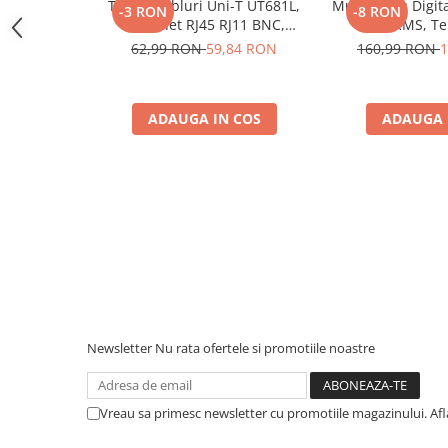
Protectii si izolatoare de baterii
Tester Cabluri Uni-T UT681L,
Multimetru Digit
-3 RON
-8 RON
Ethernet RJ45 RJ11 BNC,
True RMS, T
Accesorii
Continuitate, Scurtcircuit,
1000°C, Frecventa
62,99 RON
59,84 RON
160,99 RON
1
Incrucisate
600V, Aut
Monitorizare si control
Convertoare DC - DC
ADAUGA IN COS
ADAUGA 
Invertoare Off-grid
Incarcatoare de retea
Acumulatori de stocare
Componente sisteme de balcon
Iluminat solar
Acumulatori
Acumulatori Standard Plumb
Acumulatori Litiu
Newsletter
Nu rata ofertele si promotiile noastre
Acumulatori Gel
Acumulatori Moto
Vreau sa primesc newsletter cu promotiile magazinului. Af
Electronice