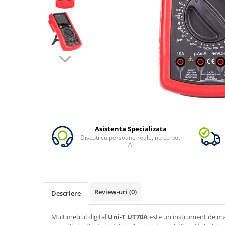
Vezi toate statiile
Accesorii Statii de Alimentare
Kituri Generatoare Solare
Cauta dupa capacitate
Pana in 1000W
Intre 1000-2000W
Intre 2000-3000W
Peste 3000W
Cauta dupa marca
Bluetti
Asistenta Specializata
Discuti cu persoane reale, nu cu boti
EcoFlow
AI
Anker
Pecron
Oscal
Review-uri
(0)
Descriere
Toate generatoarele
Panouri Solare Pliabile
Multimetrul digital
Uni-T UT70A
este un instrument de mas
Cauta dupa marca