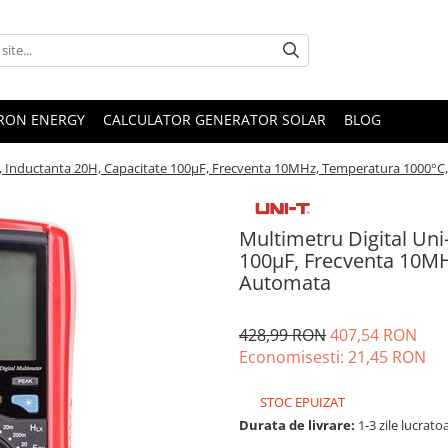
TRON ENERGY
CALCULATOR GENERATOR SOLAR
BLOG
A, Inductanta 20H, Capacitate 100µF, Frecventa 10MHz, Temperatura 1000°C
Multimetru Digital Uni
100µF, Frecventa 10MH
Automata
428,99 RON
407,54 RON
Economisesti:
21,45
RON
STOC EPUIZAT
Durata de livrare:
1-3 zile lucrato