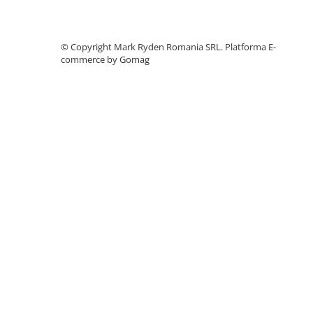
Accesorii instrumente de masura
Camere Termice
©️ Copyright Mark Ryden Romania SRL.
Platforma E-
Luxmetru
commerce by Gomag
Osciloscoape
Lichidare stoc