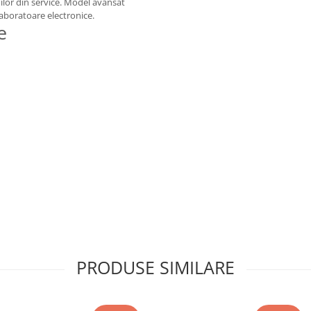
ienilor din service. Model avansat
laboratoare electronice.
e
PRODUSE SIMILARE