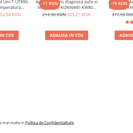
al Uni-T UT89X,
Aparat pentru diagnoza auto si
Diagnoza A
-11 RON
-19 RON
emperatura
tester auto KONNWEI KW808
Konnwei KW
, NCV, CAT III
Toate Marcile Dupa 1996
Tester Auto 
52,94 RON
213,90 RON
203,21 RON
377,90 R
oscalare
Cooper M
Diagnostic 
SRS Transmi
IN COS
ADAUGA IN COS
ADAUG
Marcile
la mai multe in
Politica de Confidentialitate