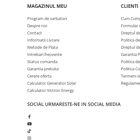
Invertoare Tensiune
MAGAZINUL MEU
CLIENTI
Roboti Pornire Auto
Program de sarbatori
Cum Cum
Statii de incarcare vehicule
Despre noi
Formular 
electrice
Contact
Dreptul de
UPS Centrale Termice
Informatii Livrare
Politica d
Stabilizatoare Tensiune
Metode de Plata
Dreptul de
Intrebari frecvente
Garantia 
Scule si aparate
Status comanda
Politica d
Instrumente de masura
Garantia pretului
Politica C
Anemometre
Cerere oferta
Termeni si
Clampmetre
Calculator Generator Solar
Regulamen
Detectoare
Calculator Victron Energy
Multimetre Portabile
SOCIAL
URMARESTE-NE IN SOCIAL MEDIA
Tahometre
Telemetre
Termometre
Testere
Multimetre de Banc