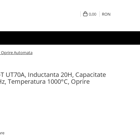
0,00
RON
, Oprire Automata
-T UT70A, Inductanta 20H, Capacitate
z, Temperatura 1000°C, Oprire
are