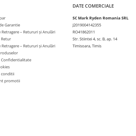
DATE COMERCIALE
par
SC Mark Ryden Romania SRL
de Garantie
J2019004142355
 Retragere – Retururi și Anulări
RO41862011
e Retur
Str. Stiintei 4, sc. B, ap. 14
 Retragere – Retururi și Anulări
Timisoara, Timis
Produselor
e Confidentialitate
ookies
 conditii
t promotii