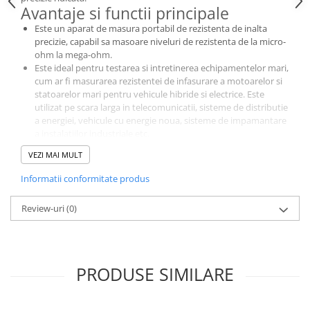
Protectii si izolatoare de baterii
Avantaje si functii principale
Accesorii
Este un aparat de masura portabil de rezistenta de inalta
precizie, capabil sa masoare niveluri de rezistenta de la micro-
Monitorizare si control
ohm la mega-ohm.
Convertoare DC - DC
Este ideal pentru testarea si intretinerea echipamentelor mari,
cum ar fi masurarea rezistentei de infasurare a motoarelor si
Invertoare Off-grid
statoarelor mari pentru vehicule hibride si electrice. Este
utilizat pe scara larga in telecomunicatii, sisteme de distributie
Incarcatoare de retea
a energiei, vehicule cu energie noua, sisteme de impamantare
Acumulatori de stocare
a instalatiilor industriale etc.
Curent de testare: ≤1A
Componente sisteme de balcon
VEZI MAI MULT
Oprire automata in 15 minute daca nu se efectueaza nicio
operatiune
Iluminat solar
Informatii conformitate produs
Interfata :USB Tip C
Acumulatori
Iluminare de fundal: Da
Review-uri
(0)
Acumulatori Standard Plumb
Specificatii tehnice
Specificatii tehnice:
Acumulatori Litiu
Rezistenta:
Acumulatori Gel
Metode de masurare: metoda cu patru fire
PRODUSE SIMILARE
Tensiune in circuit deschis: ≤4.2V
Acumulatori Moto
Protectie intrare: ≤36V AC/DC
Electronice
Tip afisaj: LCD segment
Indicare baterie descarcata: Da