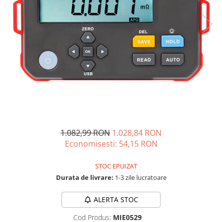
Vezi toate statiile
Accesorii Statii de Alimentare
Kituri Generatoare Solare
Cauta dupa capacitate
Pana in 1000W
Intre 1000-2000W
Intre 2000-3000W
Peste 3000W
Cauta dupa marca
Bluetti
1.082,99 RON
1.028,84 RON
EcoFlow
Economisesti:
54,15
RON
Anker
Pecron
STOC EPUIZAT
Durata de livrare:
1-3 zile lucratoare
Oscal
Toate generatoarele
ALERTA STOC
Panouri Solare Pliabile
Cod Produs:
MIE0529
Cauta dupa marca