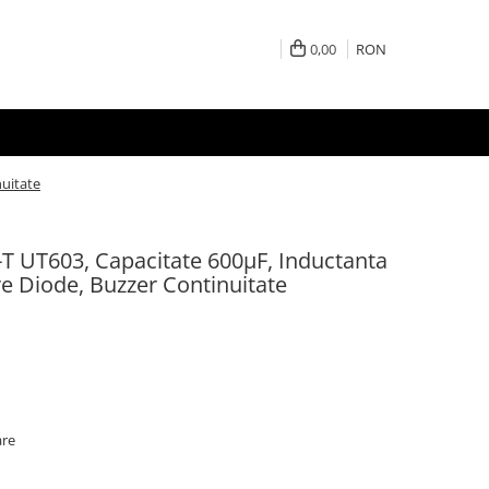
0,00
RON
nuitate
-T UT603, Capacitate 600µF, Inductanta
re Diode, Buzzer Continuitate
are