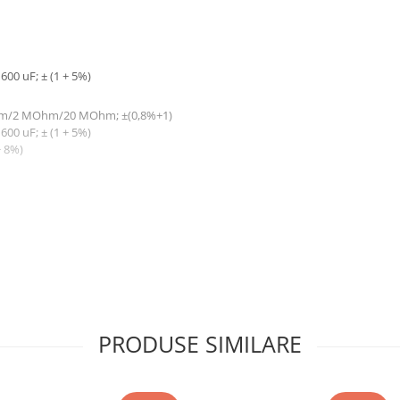
 600 uF; ± (1 + 5%)
hm/2 MOhm/20 MOhm; ±(0,8%+1)
 600 uF; ± (1 + 5%)
+ 8%)
PRODUSE SIMILARE