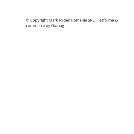
Telemetre
Termometre
©️ Copyright Mark Ryden Romania SRL.
Platforma E-
Testere
commerce by Gomag
Multimetre de Banc
Accesorii instrumente de masura
Camere Termice
Luxmetru
Osciloscoape
Lichidare stoc