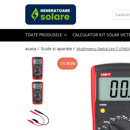
Toate Produsele
Acasa
TOATE PRODUSELE
CALCULATOR KIT SOLAR VIC
Statii de Alimentare Portabile
Cauta dupa capacitate
acasa /
Scule si aparate /
Multimetru Digital Uni-T UT603
Pana in 1000W
Intre 1000-2000W
-15 RON
Intre 2000-3000W
Peste 3000W
Cauta dupa marca
Bluetti
EcoFlow
Anker
Jackery
Pecron