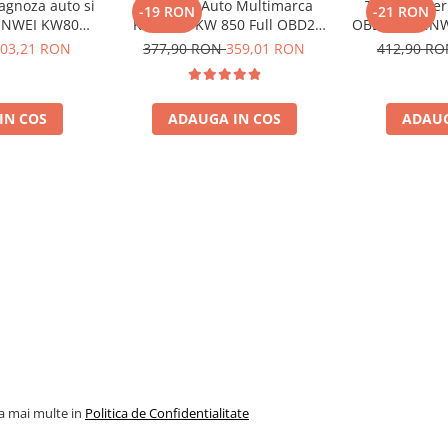
agnoza auto si
Diagnoza Auto Multimarca
Tester bater
-19 RON
-21 RON
ONNWEI KW808
Konnwei KW 850 Full OBD2
OBD II KONNWE
e Dupa 1996
Tester Auto Dedicat BMW Mini
pentru masi
03,21 RON
377,90 RON
359,01 RON
412,90 R
Cooper Mercedes Audi
co
Diagnostic Scanner ABS ESP
SRS Transmisie Motor Toate
IN COS
ADAUGA IN COS
ADAUG
Marcile Dupa 1996
la mai multe in
Politica de Confidentialitate