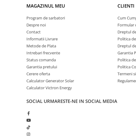
MAGAZINUL MEU
CLIENTI
Acumulatori Gel
Acumulatori Moto
Program de sarbatori
Cum Cum
Despre noi
Formular 
Electronice
Contact
Dreptul de
Invertoare Tensiune
Informatii Livrare
Politica d
Roboti Pornire Auto
Metode de Plata
Dreptul de
Statii de incarcare vehicule
Intrebari frecvente
Garantia 
electrice
Status comanda
Politica d
Garantia pretului
Politica C
UPS Centrale Termice
Cerere oferta
Termeni si
Stabilizatoare Tensiune
Calculator Generator Solar
Regulamen
Scule si aparate
Calculator Victron Energy
Instrumente de masura
SOCIAL
URMARESTE-NE IN SOCIAL MEDIA
Anemometre
Clampmetre
Detectoare
Multimetre Portabile
Tahometre