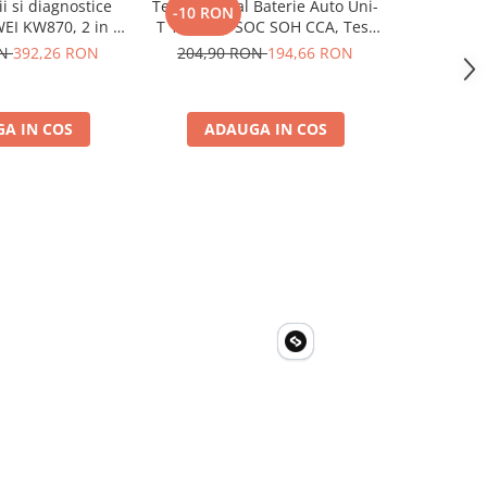
ii si diagnostice
Tester Digital Baterie Auto Uni-
Multimetru
-10 RON
-9 RON
I KW870, 2 in 1,
T 12V 24V, SOC SOH CCA, Test
Capacita
ni 12V, functii
Alternator, SAE DIN IEC EN JIS
Curent,
ON
392,26 RON
204,90 RON
194,66 RON
182,99
mplete
Tranzist
A IN COS
ADAUGA IN COS
ADA