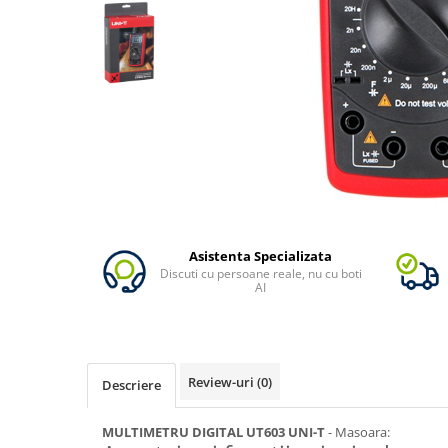
Oscal
Xtorm
Vezi toate statiile
Accesorii Statii de Alimentare
Kituri Generatoare Solare
Cauta dupa capacitate
Pana in 1000W
Intre 1000-2000W
Intre 2000-3000W
Peste 3000W
Asistenta Specializata
Discuti cu persoane reale, nu cu boti
Cauta dupa marca
AI
Bluetti
EcoFlow
Anker
Review-uri
(0)
Descriere
Jackery
Pecron
MULTIMETRU DIGITAL UT603 UNI-T
- Masoara:
Oscal