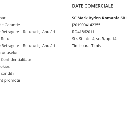
DATE COMERCIALE
par
SC Mark Ryden Romania SRL
de Garantie
J2019004142355
 Retragere – Retururi și Anulări
RO41862011
e Retur
Str. Stiintei 4, sc. B, ap. 14
 Retragere – Retururi și Anulări
Timisoara, Timis
Produselor
e Confidentialitate
ookies
 conditii
t promotii