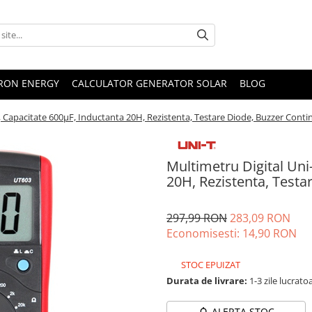
TRON ENERGY
CALCULATOR GENERATOR SOLAR
BLOG
, Capacitate 600µF, Inductanta 20H, Rezistenta, Testare Diode, Buzzer Conti
Multimetru Digital Uni
20H, Rezistenta, Testa
297,99 RON
283,09 RON
Economisesti:
14,90
RON
STOC EPUIZAT
Durata de livrare:
1-3 zile lucrato
ALERTA STOC