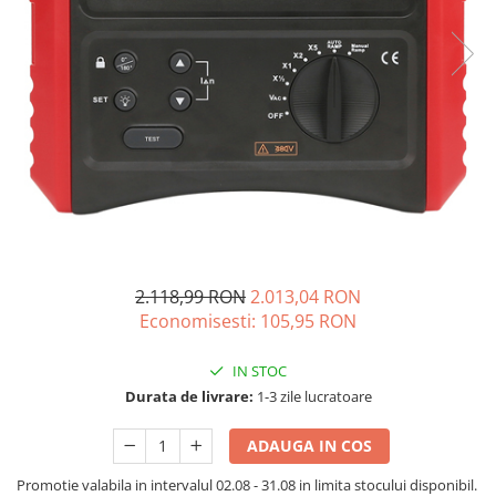
Acumulatori de stocare
Componente sisteme de balcon
2.118,99 RON
2.013,04 RON
Economisesti:
105,95
RON
IN STOC
Durata de livrare:
1-3 zile lucratoare
ADAUGA IN COS
Promotie valabila in intervalul 02.08 - 31.08 in limita stocului disponibil.