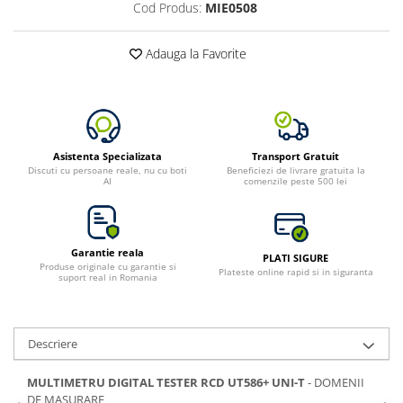
Cod Produs:
MIE0508
Adauga la Favorite
Asistenta Specializata
Transport Gratuit
Discuti cu persoane reale, nu cu boti
Beneficiezi de livrare gratuita la
AI
comenzile peste 500 lei
Garantie reala
PLATI SIGURE
Produse originale cu garantie si
Plateste online rapid si in siguranta
suport real in Romania
Descriere
MULTIMETRU DIGITAL TESTER RCD UT586+ UNI-T
- DOMENII
DE MASURARE