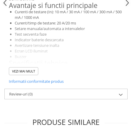
Avantaje si functii principale
Curenti de testare (In): 10 mA / 30 mA / 100 mA / 300 mA / 500
mA / 1000 mA
Curent/timp de testare: 20 A/20 ms
Setare manuala/automata a intervalelor
Test secventa faze
Indicator baterie descarcata
Avertizare tensiune inalta
Ecran LCD iluminat
Buzzer
Specificatii tehnice
Tensiune de retea: 100 ~ 440 V ±15%; 45 ~ 65 Hz
VEZI MAI MULT
Intervale de timp de declansare:
pentru 1 In: 0 ~ 2000 ms ±(5%+5)
Informatii conformitate produs
pentru 1 In: 0 ~ 500 ms ±(5%+5)
pentru 2 In: 0 ~ 200 ms ±(5%+5)
Review-uri
(0)
pentru 5 In: 0 ~ 40 ms ±(5%+5)
Masurarea curentului de rampa
Precizia excursiei de curent: 10%
Tensiune de retea (L-E): 220 V ±10%; 45 ~ 65 Hz
PRODUSE SIMILARE
Intervale de masurare:
0,05 Ohm ~ 1,99 Ohm ±(5%+5)
2 Ohm ~ 19,9 Ohm ±(5%+5)