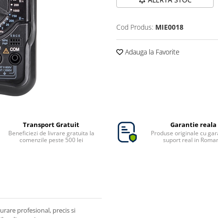
Cod Produs:
MIE0018
Adauga la Favorite
Transport Gratuit
Garantie reala
Beneficiezi de livrare gratuita la
Produse originale cu gara
comenzile peste 500 lei
suport real in Roma
are profesional, precis si