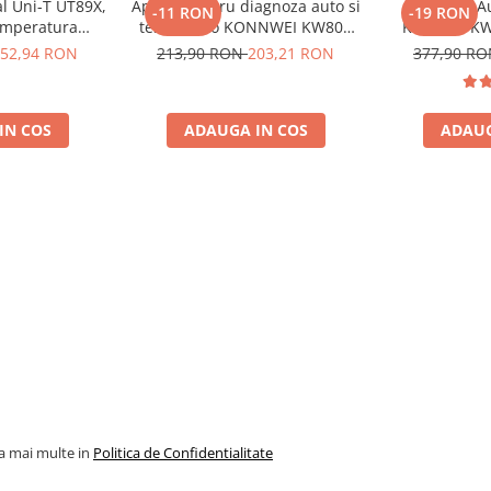
al Uni-T UT89X,
Aparat pentru diagnoza auto si
Diagnoza A
-11 RON
-19 RON
emperatura
tester auto KONNWEI KW808
Konnwei KW
tura, toc
, NCV, CAT III
Toate Marcile Dupa 1996
Tester Auto 
52,94 RON
213,90 RON
203,21 RON
377,90 R
oscalare
Cooper M
Diagnostic 
SRS Transmi
IN COS
ADAUGA IN COS
ADAUG
Marcile
la mai multe in
Politica de Confidentialitate