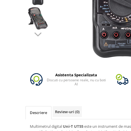
Vezi toate statiile
Accesorii Statii de Alimentare
Kituri Generatoare Solare
Cauta dupa capacitate
Pana in 1000W
Intre 1000-2000W
Intre 2000-3000W
Peste 3000W
Cauta dupa marca
Bluetti
Asistenta Specializata
Discuti cu persoane reale, nu cu boti
EcoFlow
AI
Anker
Pecron
Oscal
Review-uri
(0)
Descriere
Toate generatoarele
Panouri Solare Pliabile
Multimetrul digital
Uni-T UT55
este un instrument de masur
Cauta dupa marca