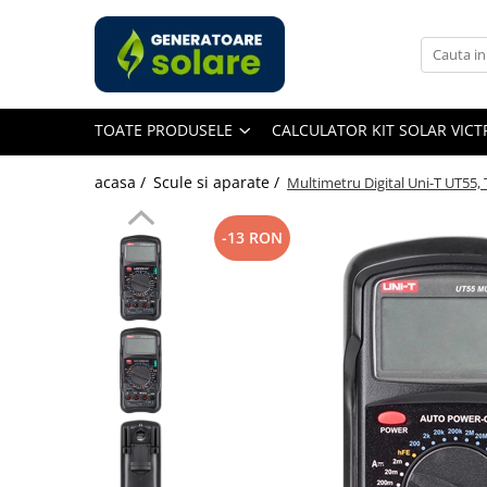
Toate Produsele
Acasa
TOATE PRODUSELE
CALCULATOR KIT SOLAR VIC
Statii de Alimentare Portabile
Cauta dupa capacitate
acasa /
Scule si aparate /
Multimetru Digital Uni-T UT55,
Pana in 1000W
Intre 1000-2000W
-13 RON
Intre 2000-3000W
Peste 3000W
Cauta dupa marca
Bluetti
EcoFlow
Anker
Pecron
Oscal