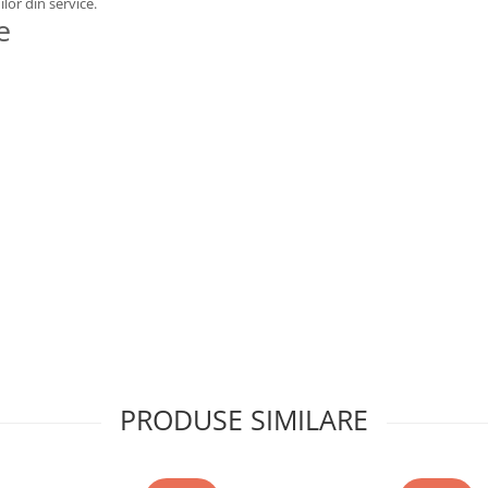
ilor din service.
e
3)
M ±(0,3%+1)
PRODUSE SIMILARE