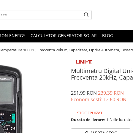
TRON ENERGY
CALCULATOR GENERATOR SOLAR
BLOG
 Temperatura 1000°C, Frecventa 20kHz, Capacitate, Oprire Automata, Testar
Multimetru Digital Un
Frecventa 20kHz, Capa
251,99 RON
239,39 RON
Economisesti:
12,60
RON
STOC EPUIZAT
Durata de livrare:
1-3 zile lucrato
ALERTA STOC