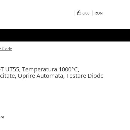
0,00
RON
e Diode
i-T UT55, Temperatura 1000°C,
citate, Oprire Automata, Testare Diode
are