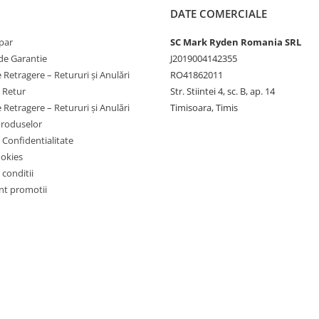
DATE COMERCIALE
par
SC Mark Ryden Romania SRL
de Garantie
J2019004142355
 Retragere – Retururi și Anulări
RO41862011
e Retur
Str. Stiintei 4, sc. B, ap. 14
 Retragere – Retururi și Anulări
Timisoara, Timis
Produselor
e Confidentialitate
ookies
 conditii
t promotii