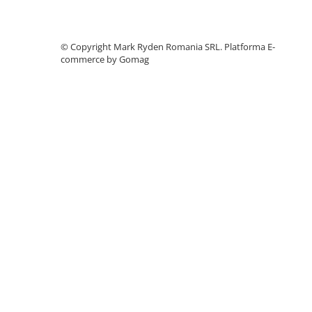
Accesorii instrumente de masura
Camere Termice
©️ Copyright Mark Ryden Romania SRL.
Platforma E-
Luxmetru
commerce by Gomag
Osciloscoape
Lichidare stoc