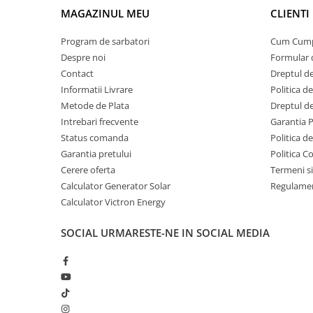
Invertoare Tensiune
MAGAZINUL MEU
CLIENTI
Roboti Pornire Auto
Program de sarbatori
Cum Cum
Statii de incarcare vehicule
Despre noi
Formular 
electrice
Contact
Dreptul de
UPS Centrale Termice
Informatii Livrare
Politica d
Stabilizatoare Tensiune
Metode de Plata
Dreptul de
Intrebari frecvente
Garantia 
Scule si aparate
Status comanda
Politica d
Instrumente de masura
Garantia pretului
Politica C
Anemometre
Cerere oferta
Termeni si
Clampmetre
Calculator Generator Solar
Regulamen
Detectoare
Calculator Victron Energy
Multimetre Portabile
SOCIAL
URMARESTE-NE IN SOCIAL MEDIA
Tahometre
Telemetre
Termometre
Testere
Multimetre de Banc