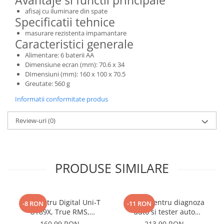
Avantaje si functii principale
Interfete si cabluri
afisaj cu iluminare din spate
Cabluri panouri fotovoltaice
Specificatii tehnice
Cabluri pentru echipamente
masurare rezistenta impamantare
fotovoltaice
Caracteristici generale
Protectii si izolatoare de baterii
Alimentare: 6 baterii AA
Dimensiune ecran (mm): 70.6 x 34
Accesorii
DImensiuni (mm): 160 x 100 x 70.5
Greutate: 560 g
Monitorizare si control
Informatii conformitate produs
Convertoare DC - DC
Invertoare Off-grid
Review-uri
(0)
Incarcatoare de retea
Acumulatori de stocare
Componente sisteme de balcon
PRODUSE SIMILARE
Iluminat solar
Acumulatori
Multimetru Digital Uni-T
Aparat pentru diagnoza
Acumulatori Standard Plumb
-8 RON
-11 RON
UT89X, True RMS,
auto si tester auto
Acumulatori Litiu
Temperatura 1000°C,
KONNWEI KW808 Toate
160,99 RON
213,90 RON