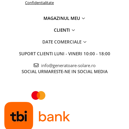
Confidentialitate
Telemetre
Termometre
MAGAZINUL MEU
Testere
Multimetre de Banc
CLIENTI
Accesorii instrumente de masura
DATE COMERCIALE
Camere Termice
Luxmetru
SUPORT CLIENTI
LUNI - VINERI 10:00 - 18:00
Osciloscoape
info@generatoare-solare.ro
Lichidare stoc
SOCIAL
URMARESTE-NE IN SOCIAL MEDIA