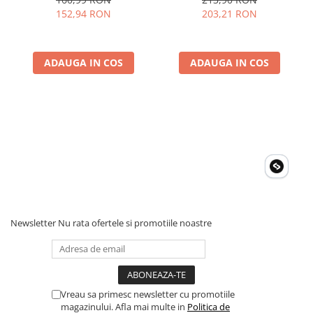
Frecventa, NCV, CAT III
Marcile Dupa 1996
152,94 RON
203,21 RON
Acumulatori Gel
600V, Autoscalare
Acumulatori Moto
Electronice
ADAUGA IN COS
ADAUGA IN COS
Invertoare Tensiune
Roboti Pornire Auto
Statii de incarcare vehicule
electrice
UPS Centrale Termice
Stabilizatoare Tensiune
Scule si aparate
Instrumente de masura
Newsletter
Nu rata ofertele si promotiile noastre
Anemometre
Clampmetre
Detectoare
Multimetre Portabile
Vreau sa primesc newsletter cu promotiile
magazinului. Afla mai multe in
Politica de
Tahometre