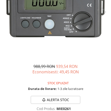
Oscal
Xtorm
Vezi toate statiile
Accesorii Statii de Alimentare
Kituri Generatoare Solare
Cauta dupa capacitate
Pana in 1000W
Intre 1000-2000W
Intre 2000-3000W
Peste 3000W
988,99 RON
939,54 RON
Cauta dupa marca
Economisesti:
49,45
RON
Bluetti
EcoFlow
STOC EPUIZAT
Durata de livrare:
1-3 zile lucratoare
Anker
Jackery
ALERTA STOC
Pecron
Oscal
Cod Produs:
MIE0261