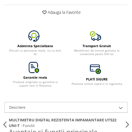
Toate generatoarele
Adauga la Favorite
Panouri Solare Pliabile
Cauta dupa marca
Bluetti
EcoFlow
Anker
Asistenta Specializata
Transport Gratuit
Discuti cu persoane reale, nu cu boti
Beneficiezi de livrare gratuita la
Jackery
AI
comenzile peste 500 lei
Oscal
Pecron
Toate panourile portabile
Garantie reala
PLATI SIGURE
Produse originale cu garantie si
Plateste online rapid si in siguranta
Kituri solare pentru balcon
suport real in Romania
Frigidere Portabile
Componente Fotovoltaice
Descriere
Incarcatoare solare
Incarcatoare solare MPPT
MULTIMETRU DIGITAL REZISTENTA IMPAMANTARE UT522
Incarcatoare solare PWM
UNI-T
- Functii