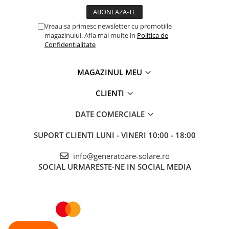
Accesorii instrumente de masura
Camere Termice
Vreau sa primesc newsletter cu promotiile
magazinului. Afla mai multe in
Politica de
Luxmetru
Confidentialitate
Osciloscoape
Lichidare stoc
MAGAZINUL MEU
CLIENTI
DATE COMERCIALE
SUPORT CLIENTI
LUNI - VINERI 10:00 - 18:00
info@generatoare-solare.ro
SOCIAL
URMARESTE-NE IN SOCIAL MEDIA