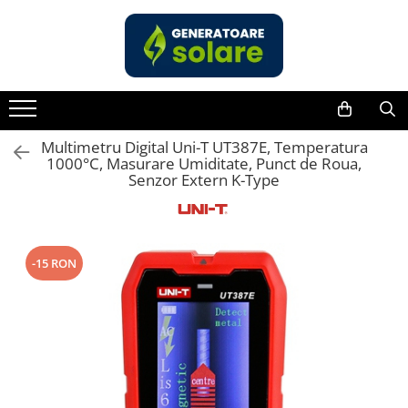
Toate Produsele
Acasa
Statii de Alimentare Portabile
Cauta dupa capacitate
Multimetru Digital Uni-T UT387E, Temperatura
1000°C, Masurare Umiditate, Punct de Roua,
Pana in 1000W
Senzor Extern K-Type
Intre 1000-2000W
Intre 2000-3000W
Peste 3000W
-15 RON
Cauta dupa marca
Bluetti
EcoFlow
Anker
Pecron
Oscal