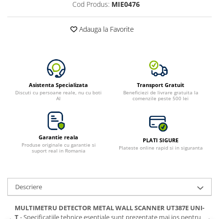
Cod Produs:
MIE0476
Bluetti
EcoFlow
Adauga la Favorite
Anker
Oscal
Pecron
Toate panourile portabile
Asistenta Specializata
Transport Gratuit
Kituri solare pentru balcon
Discuti cu persoane reale, nu cu boti
Beneficiezi de livrare gratuita la
AI
comenzile peste 500 lei
Frigidere Portabile
Componente Fotovoltaice
Incarcatoare solare
Garantie reala
PLATI SIGURE
Incarcatoare solare MPPT
Produse originale cu garantie si
Plateste online rapid si in siguranta
suport real in Romania
Incarcatoare solare PWM
Interfete si cabluri
Cabluri panouri fotovoltaice
Descriere
Cabluri pentru echipamente
fotovoltaice
MULTIMETRU DETECTOR METAL WALL SCANNER UT387E UNI-
T
- Specificatiile tehnice esentiale sunt prezentate mai jos pentru