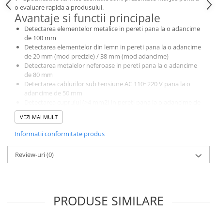
Protectii si izolatoare de baterii
o evaluare rapida a produsului.
Avantaje si functii principale
Accesorii
Detectarea elementelor metalice in pereti pana la o adancime
Monitorizare si control
de 100 mm
Convertoare DC - DC
Detectarea elementelor din lemn in pereti pana la o adancime
de 20 mm (mod precizie) / 38 mm (mod adancime)
Invertoare Off-grid
Detectarea metalelor neferoase in pereti pana la o adancime
de 80 mm
Incarcatoare de retea
Detectarea cablurilor sub tensiune AC 110~220 V pana la o
Acumulatori de stocare
adancime de 50 mm
Detectarea cuprului (>4 mm2) in pereti pana la o adancime de
Componente sisteme de balcon
40 mm
VEZI MAI MULT
Specificatii tehnice
Iluminat solar
Detectia metalelor in pereti pana la o adancime de 100 mm
Informatii conformitate produs
Acumulatori
Caracteristici generale
Acumulatori Standard Plumb
Afisaj color
Review-uri
(0)
Acumulatori Litiu
Dimensiuni display: 2,4 inchi
Dimensiuni: 153 x 68 x 31mm
Acumulatori Gel
Greutate: 151,4 g
Temperatura de functionare: 0°C ~ 40°C cu umiditate de pana
Acumulatori Moto
PRODUSE SIMILARE
la 85% (30% in modul AC)
Electronice
Temperatura de depozitare: -20°C ~ 60°C