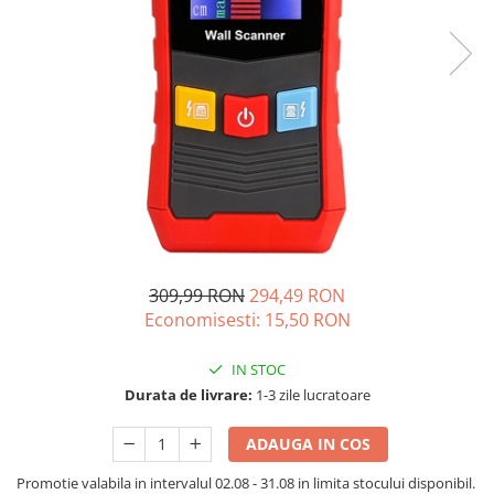
Vezi toate statiile
Accesorii Statii de Alimentare
Kituri Generatoare Solare
Cauta dupa capacitate
Pana in 1000W
Intre 1000-2000W
Intre 2000-3000W
Peste 3000W
Cauta dupa marca
Bluetti
309,99 RON
294,49 RON
EcoFlow
Economisesti:
15,50
RON
Anker
Pecron
IN STOC
Durata de livrare:
1-3 zile lucratoare
Oscal
Toate generatoarele
ADAUGA IN COS
Panouri Solare Pliabile
Promotie valabila in intervalul 02.08 - 31.08 in limita stocului disponibil.
Cauta dupa marca