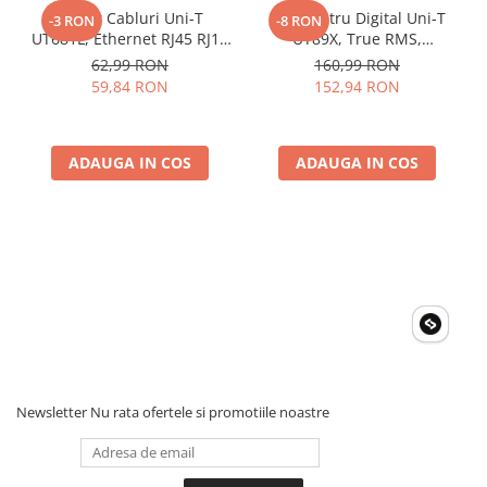
Dimensiune produs 134mm x 77mm x 47mm
Tester Cabluri Uni-T
Multimetru Digital Uni-T
-3 RON
-8 RON
UT681L, Ethernet RJ45 RJ11
UT89X, True RMS,
BNC, Continuitate,
Temperatura 1000°C,
62,99 RON
160,99 RON
Scurtcircuit, Incrucisate
Frecventa, NCV, CAT III
59,84 RON
152,94 RON
600V, Autoscalare
ADAUGA IN COS
ADAUGA IN COS
Newsletter
Nu rata ofertele si promotiile noastre