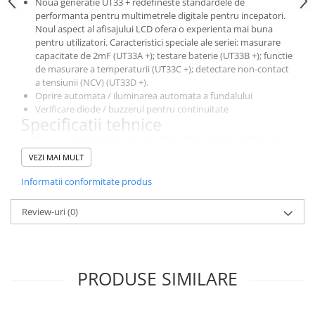
Noua generatie UT33 + redefineste standardele de
performanta pentru multimetrele digitale pentru incepatori.
Noul aspect al afisajului LCD ofera o experienta mai buna
pentru utilizatori. Caracteristici speciale ale seriei: masurare
capacitate de 2mF (UT33A +); testare baterie (UT33B +); functie
de masurare a temperaturii (UT33C +); detectare non-contact
a tensiunii (NCV) (UT33D +).
Oprire automata / iluminarea automata a fundalului
Verificare diode / buzzerul pentru continuitate
Specificatii tehnice
Tensiune DC (V): 200mV / 2V / 20V / 200V / 600V, ± (0,5% + 2)
Tensiune AC (V): 600 V, ± (0,7% + 3)
VEZI MAI MULT
Curent DC (A): 10A, ± (1% + 2)
Rezistenta (Ω): 200Ω / 2kΩ / 20kΩ / 200kΩ / 2MΩ / 20MΩ /
Informatii conformitate produs
200MΩ, ± (0,8% + 2)
Afisaj maxim: 1999
Review-uri
(0)
NCV (detectare fara contact a tensiunii)
Selectarea domeniului: automata
Afisaj: 66mm x 51mm
Caracteristici generale
PRODUSE SIMILARE
Alimentare: 2 baterii de 1,5 V (R03)
Culoare: rosu si gri
Greutate: 206 g (cu baterii incluse)