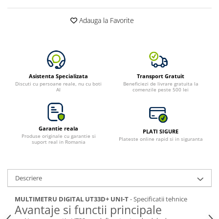
Adauga la Favorite
Asistenta Specializata
Transport Gratuit
Discuti cu persoane reale, nu cu boti
Beneficiezi de livrare gratuita la
AI
comenzile peste 500 lei
Garantie reala
PLATI SIGURE
Produse originale cu garantie si
Plateste online rapid si in siguranta
suport real in Romania
Descriere
MULTIMETRU DIGITAL UT33D+ UNI-T
- Specificatii tehnice
Avantaje si functii principale