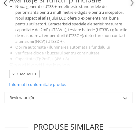
Noua generatie UT33 + redefineste standardele de
performanta pentru multimetrele digitale pentru incepatori.
Noul aspect al afisajului LCD ofera o experienta mai buna
pentru utilizatori. Caracteristici speciale ale seriei: masurare
capacitate de 2mF (UT33A +); testare baterie (UT33B +); functie
de masurare a temperaturii (UT33C +); detectare non-contact
a tensiunii (NCV) (UT33D +).
Oprire automata / iluminarea automata a fundalului
Verificare diode / buzzerul pentru continuitate
Capacitate (F): 2mF, ± (4% + 8)
Specificatii tehnice
Tensiune DC (V): 200mV / 2V / 20V / 200V / 600V, ± (0,5% + 2)
VEZI MAI MULT
Tensiune AC (V): 600 V, ± (0,7% + 3)
Curent DC (A): 10A, ± (1% + 2)
Informatii conformitate produs
Curent AC (A): 10A, ± (1,2% + 3)
Rezistenta (Ω): 200Ω / 2kΩ / 20kΩ / 200kΩ / 2MΩ / 20MΩ /
Review-uri
(0)
200MΩ, ± (0,8% + 2)
Capacitate (F): 2mF, ± (4% + 8)
Afisaj maxim: 1999
Selectarea domeniului: automata
PRODUSE SIMILARE
Afisaj: 66mm x 51mm
Caracteristici generale