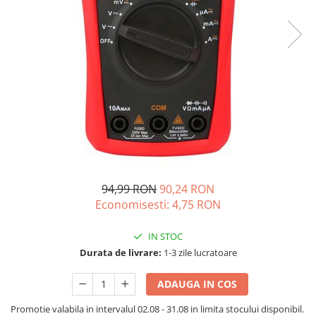
Acumulatori de stocare
Componente sisteme de balcon
94,99 RON
90,24 RON
Economisesti:
4,75
RON
IN STOC
Durata de livrare:
1-3 zile lucratoare
ADAUGA IN COS
Promotie valabila in intervalul 02.08 - 31.08 in limita stocului disponibil.