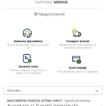
Cod Produs:
MIE0325
Adauga la Favorite
Asistenta Specializata
Transport Gratuit
Discuti cu persoane reale, nu cu boti
Beneficiezi de livrare gratuita la
AI
comenzile peste 500 lei
Garantie reala
PLATI SIGURE
Produse originale cu garantie si
Plateste online rapid si in siguranta
suport real in Romania
Descriere
MULTIMETRU DIGITAL UT33A+ UNI-T
- Specificatii tehnice
Avantaje si functii principale