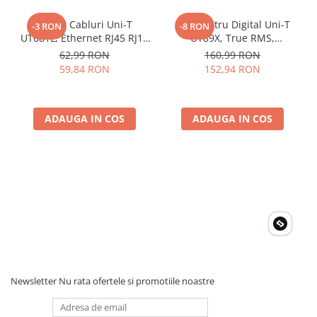
Alimentare: 2 baterii de 1,5 V (R03)
Culoare: rosu si gri
Tester Cabluri Uni-T
Multimetru Digital Uni-T
-3 RON
-8 RON
Greutate: 206 g (cu baterii incluse)
UT681L, Ethernet RJ45 RJ11
UT89X, True RMS,
Dimensiune produs 134mm x 77mm x 47mm
BNC, Continuitate,
Temperatura 1000°C,
62,99 RON
160,99 RON
Scurtcircuit, Incrucisate
Frecventa, NCV, CAT III
59,84 RON
152,94 RON
600V, Autoscalare
ADAUGA IN COS
ADAUGA IN COS
Newsletter
Nu rata ofertele si promotiile noastre