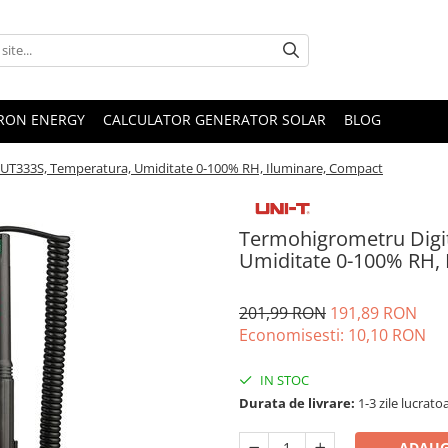
TRON ENERGY
CALCULATOR GENERATOR SOLAR
BLOG
 UT333S, Temperatura, Umiditate 0-100% RH, Iluminare, Compact
Termohigrometru Digit
Umiditate 0-100% RH,
201,99 RON
191,89 RON
Economisesti:
10,10
RON
IN STOC
Durata de livrare:
1-3 zile lucrato
ADAUG