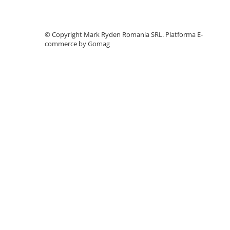
Telemetre
Termometre
©️ Copyright Mark Ryden Romania SRL.
Platforma E-
Testere
commerce by Gomag
Multimetre de Banc
Accesorii instrumente de masura
Camere Termice
Luxmetru
Osciloscoape
Lichidare stoc