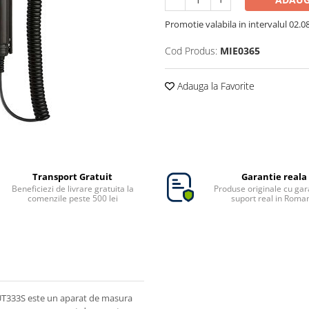
Promotie valabila in intervalul 02.08 
Cod Produs:
MIE0365
Adauga la Favorite
Transport Gratuit
Garantie reala
Beneficiezi de livrare gratuita la
Produse originale cu gara
comenzile peste 500 lei
suport real in Roma
UT333S este un aparat de masura