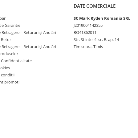
DATE COMERCIALE
par
SC Mark Ryden Romania SRL
de Garantie
J2019004142355
 Retragere – Retururi și Anulări
RO41862011
e Retur
Str. Stiintei 4, sc. B, ap. 14
 Retragere – Retururi și Anulări
Timisoara, Timis
Produselor
e Confidentialitate
ookies
 conditii
t promotii