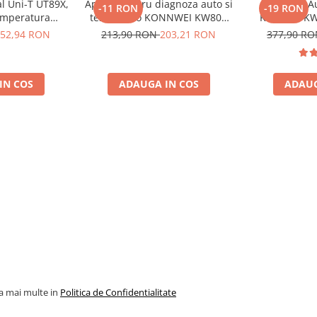
al Uni-T UT89X,
Aparat pentru diagnoza auto si
Diagnoza A
-11 RON
-19 RON
emperatura
tester auto KONNWEI KW808
Konnwei KW
, NCV, CAT III
Toate Marcile Dupa 1996
Tester Auto 
52,94 RON
213,90 RON
203,21 RON
377,90 R
oscalare
Cooper M
Diagnostic 
SRS Transmi
IN COS
ADAUGA IN COS
ADAUG
Marcile
la mai multe in
Politica de Confidentialitate