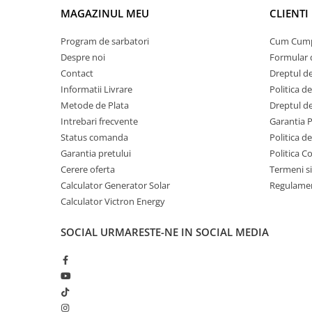
MAGAZINUL MEU
CLIENTI
Acumulatori Gel
Acumulatori Moto
Program de sarbatori
Cum Cum
Despre noi
Formular 
Electronice
Contact
Dreptul de
Invertoare Tensiune
Informatii Livrare
Politica d
Roboti Pornire Auto
Metode de Plata
Dreptul de
Statii de incarcare vehicule
Intrebari frecvente
Garantia 
electrice
Status comanda
Politica d
Garantia pretului
Politica C
UPS Centrale Termice
Cerere oferta
Termeni si
Stabilizatoare Tensiune
Calculator Generator Solar
Regulamen
Scule si aparate
Calculator Victron Energy
Instrumente de masura
SOCIAL
URMARESTE-NE IN SOCIAL MEDIA
Anemometre
Clampmetre
Detectoare
Multimetre Portabile
Tahometre