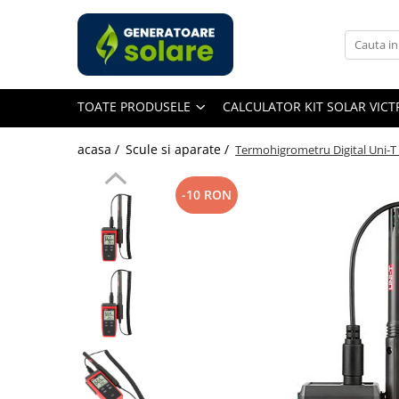
Toate Produsele
Acasa
TOATE PRODUSELE
CALCULATOR KIT SOLAR VIC
Statii de Alimentare Portabile
Cauta dupa capacitate
acasa /
Scule si aparate /
Termohigrometru Digital Uni-T
Pana in 1000W
Intre 1000-2000W
-10 RON
Intre 2000-3000W
Peste 3000W
Cauta dupa marca
Bluetti
EcoFlow
Anker
Jackery
Pecron