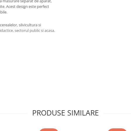
l da masurare separat de aparat,
ite. Acest design este perfect
bile.
erealelor, silvicultura si
dactice, sectorul public si acasa.
e ± 1.0 ℃
 ± 2.0 ℉
e ± 5% (20 ~ 80% RH)
PRODUSE SIMILARE