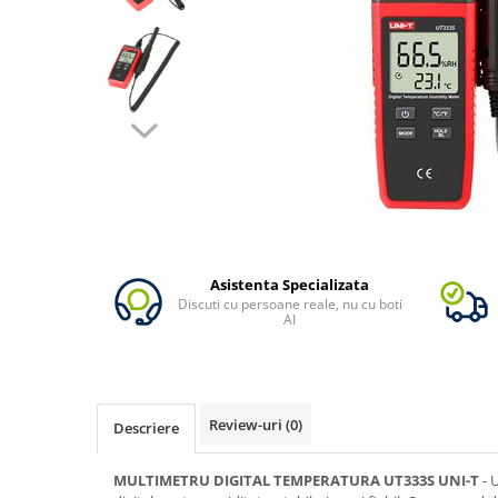
Oscal
Xtorm
Vezi toate statiile
Accesorii Statii de Alimentare
Kituri Generatoare Solare
Cauta dupa capacitate
Pana in 1000W
Intre 1000-2000W
Intre 2000-3000W
Peste 3000W
Asistenta Specializata
Discuti cu persoane reale, nu cu boti
Cauta dupa marca
AI
Bluetti
EcoFlow
Anker
Review-uri
(0)
Descriere
Jackery
Pecron
MULTIMETRU DIGITAL TEMPERATURA UT333S UNI-T
- 
Oscal