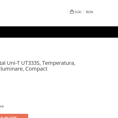
0,00
RON
al Uni-T UT333S, Temperatura,
 Iluminare, Compact
are
A IN COS