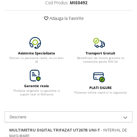
Cod Produs:
MIE0492
Adauga la Favorite
Asistenta Specializata
Transport Gratuit
Discuti cu persoane reale, nu cu boti
Beneficiezi de livrare gratuita la
AI
comenzile peste 500 lei
Garantie reala
PLATI SIGURE
Produse originale cu garantie si
Plateste online rapid si in siguranta
suport real in Romania
Descriere
MULTIMETRU DIGITAL TRIFAZAT UT267B UNI-T
- INTERVAL DE
MASURARE