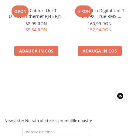
Greutate: 550 g
Tester Cabluri Uni-T
Multimetru Digital Uni-T
-3 RON
-8 RON
UT681L, Ethernet RJ45 RJ11
UT89X, True RMS,
BNC, Continuitate,
Temperatura 1000°C,
62,99 RON
160,99 RON
Scurtcircuit, Incrucisate
Frecventa, NCV, CAT III
59,84 RON
152,94 RON
600V, Autoscalare
ADAUGA IN COS
ADAUGA IN COS
Newsletter
Nu rata ofertele si promotiile noastre