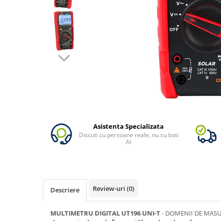
Vezi toate statiile
Accesorii Statii de Alimentare
Kituri Generatoare Solare
Cauta dupa capacitate
Pana in 1000W
Intre 1000-2000W
Intre 2000-3000W
Peste 3000W
Cauta dupa marca
Bluetti
Asistenta Specializata
Discuti cu persoane reale, nu cu boti
EcoFlow
AI
Anker
Pecron
Oscal
Review-uri
(0)
Descriere
Toate generatoarele
Panouri Solare Pliabile
MULTIMETRU DIGITAL UT196 UNI-T
- DOMENII DE MAS
Cauta dupa marca