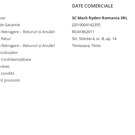
DATE COMERCIALE
par
SC Mark Ryden Romania SRL
de Garantie
J2019004142355
 Retragere – Retururi și Anulări
RO41862011
e Retur
Str. Stiintei 4, sc. B, ap. 14
 Retragere – Retururi și Anulări
Timisoara, Timis
Produselor
e Confidentialitate
ookies
 conditii
t promotii