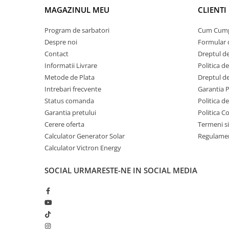
Invertoare Tensiune
MAGAZINUL MEU
CLIENTI
Roboti Pornire Auto
Program de sarbatori
Cum Cum
Statii de incarcare vehicule
Despre noi
Formular 
electrice
Contact
Dreptul de
UPS Centrale Termice
Informatii Livrare
Politica d
Stabilizatoare Tensiune
Metode de Plata
Dreptul de
Intrebari frecvente
Garantia 
Scule si aparate
Status comanda
Politica d
Instrumente de masura
Garantia pretului
Politica C
Anemometre
Cerere oferta
Termeni si
Clampmetre
Calculator Generator Solar
Regulamen
Detectoare
Calculator Victron Energy
Multimetre Portabile
SOCIAL
URMARESTE-NE IN SOCIAL MEDIA
Tahometre
Telemetre
Termometre
Testere
Multimetre de Banc