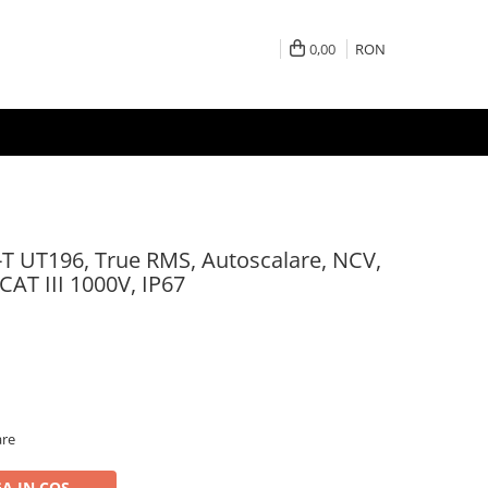
0,00
RON
-T UT196, True RMS, Autoscalare, NCV,
CAT III 1000V, IP67
are
A IN COS