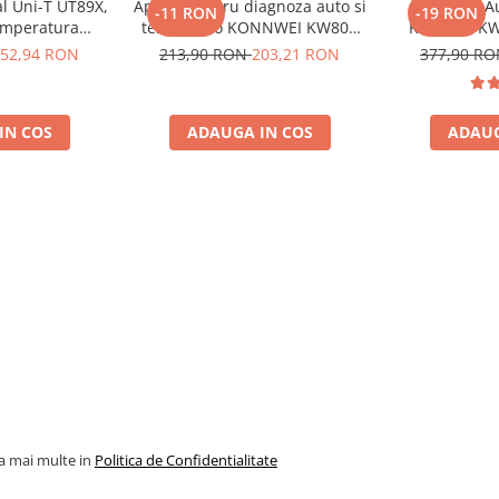
al Uni-T UT89X,
Aparat pentru diagnoza auto si
Diagnoza A
-11 RON
-19 RON
emperatura
tester auto KONNWEI KW808
Konnwei KW
, NCV, CAT III
Toate Marcile Dupa 1996
Tester Auto 
52,94 RON
213,90 RON
203,21 RON
377,90 R
oscalare
Cooper M
Diagnostic 
SRS Transmi
IN COS
ADAUGA IN COS
ADAUG
Marcile
la mai multe in
Politica de Confidentialitate