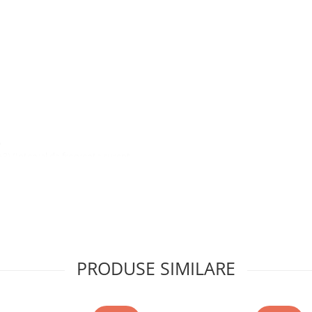
)
+3) (Interval de frecventa curent
 0,1 V / 1 V ±(2%+9)
 6MOhm / 60MOhm ±(0,8%+2)
60mF ±(1,9%+5)
PRODUSE SIMILARE