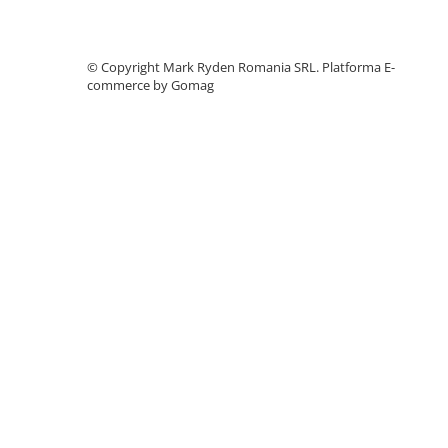
Accesorii instrumente de masura
Camere Termice
©️ Copyright Mark Ryden Romania SRL.
Platforma E-
Luxmetru
commerce by Gomag
Osciloscoape
Lichidare stoc