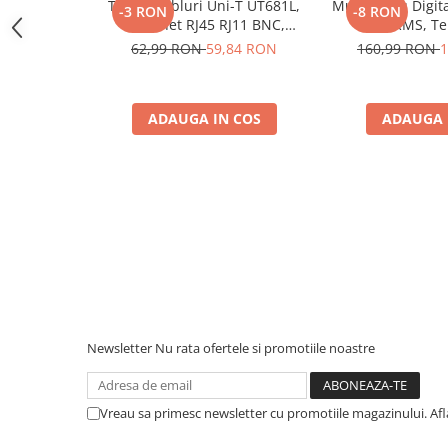
Protectii si izolatoare de baterii
Tester Cabluri Uni-T UT681L,
Multimetru Digit
-3 RON
-8 RON
Ethernet RJ45 RJ11 BNC,
True RMS, T
Accesorii
Continuitate, Scurtcircuit,
1000°C, Frecventa
62,99 RON
59,84 RON
160,99 RON
1
Incrucisate
600V, Aut
Monitorizare si control
Convertoare DC - DC
ADAUGA IN COS
ADAUGA 
Invertoare Off-grid
Incarcatoare de retea
Acumulatori de stocare
Componente sisteme de balcon
Iluminat solar
Acumulatori
Acumulatori Standard Plumb
Acumulatori Litiu
Newsletter
Nu rata ofertele si promotiile noastre
Acumulatori Gel
Acumulatori Moto
Vreau sa primesc newsletter cu promotiile magazinului. Af
Electronice