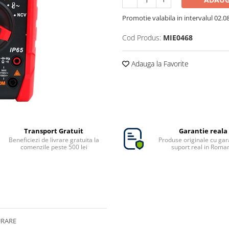
Promotie valabila in intervalul 02.08 
Cod Produs:
MIE0468
Adauga la Favorite
Transport Gratuit
Garantie reala
Beneficiezi de livrare gratuita la
Produse originale cu gara
comenzile peste 500 lei
suport real in Roma
URARE