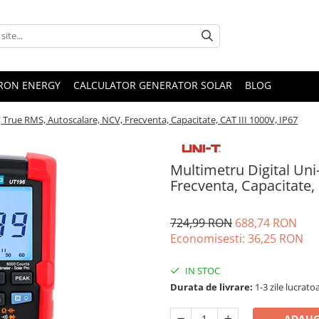
TRON ENERGY
CALCULATOR GENERATOR SOLAR
BLOG
 True RMS, Autoscalare, NCV, Frecventa, Capacitate, CAT III 1000V, IP67
Multimetru Digital Uni
Frecventa, Capacitate, 
724,99 RON
688,74 RON
Economisesti:
36,25
RON
IN STOC
Durata de livrare:
1-3 zile lucrato
ADAUG