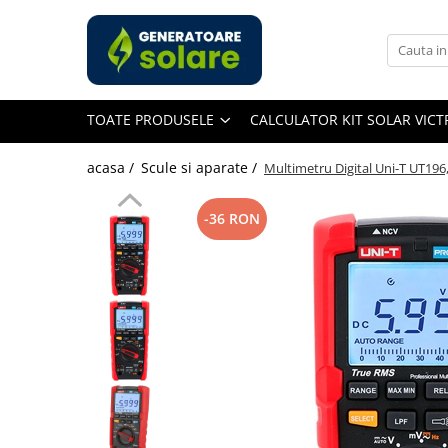
Toate Produsele
Acasa
TOATE PRODUSELE
CALCULATOR KIT SOLAR VIC
Statii de Alimentare Portabile
Cauta dupa capacitate
acasa /
Scule si aparate /
Multimetru Digital Uni-T UT196,
Pana in 1000W
Intre 1000-2000W
-36 RON
Intre 2000-3000W
Peste 3000W
Cauta dupa marca
Bluetti
EcoFlow
Anker
Pecron
Oscal