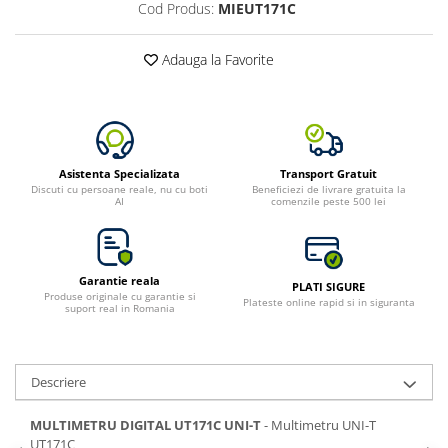
Cod Produs:
MIEUT171C
Adauga la Favorite
Asistenta Specializata
Transport Gratuit
Discuti cu persoane reale, nu cu boti
Beneficiezi de livrare gratuita la
AI
comenzile peste 500 lei
Garantie reala
PLATI SIGURE
Produse originale cu garantie si
Plateste online rapid si in siguranta
suport real in Romania
Descriere
MULTIMETRU DIGITAL UT171C UNI-T
- Multimetru UNI-T
UT171C