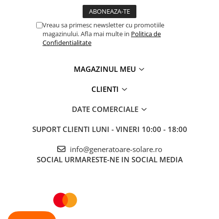
factor de umplere: 1,0% pana la 99%
- domeniu de masurare a conductibilitatii : 60 nS
- domeniu de masurare a temperaturii : -40 °C ~ 1000 °C,
Vreau sa primesc newsletter cu promotiile
(numai cu termocupla de tip K )
magazinului. Afla mai multe in
Politica de
- in timpul masurarii tensiunii AC, afisajul de frecventa sau
Confidentialitate
factorul de umplere pot fi masurate pe afisajul secundar
- inregistrarea datelor: 1000 de valori
- Protectie la suprasarcina a intrarilor de tensiune
MAGAZINUL MEU
- protectia intrarilor la supratensiune cu sigurante rapide
- Optiunea de achizitie a unui adaptor Bluetooth
CLIENTI
DATE COMERCIALE
SUPORT CLIENTI
LUNI - VINERI 10:00 - 18:00
info@generatoare-solare.ro
SOCIAL
URMARESTE-NE IN SOCIAL MEDIA