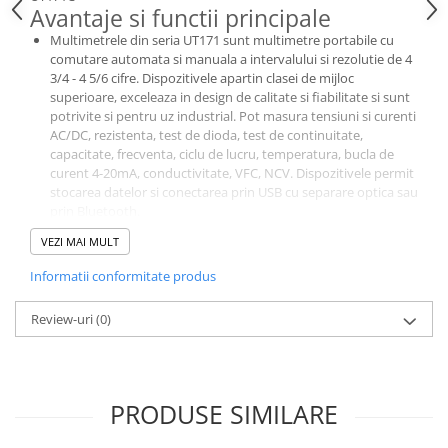
Avantaje si functii principale
Multimetrele din seria UT171 sunt multimetre portabile cu
comutare automata si manuala a intervalului si rezolutie de 4
3/4 - 4 5/6 cifre. Dispozitivele apartin clasei de mijloc
superioare, exceleaza in design de calitate si fiabilitate si sunt
potrivite si pentru uz industrial. Pot masura tensiuni si curenti
AC/DC, rezistenta, test de dioda, test de continuitate,
capacitate, frecventa, ciclu de lucru, temperatura, bucla de
curent 4-20mA, conductivitate, VFC, NCV. Dispozitivele permit
stocarea datelor si conectarea prin USB cu separare optica sau
prin Bluetooth.
Spre deosebire de UT171A, UT171C are o gama mai mare
VEZI MAI MULT
pentru masurarea rezistentei si capacitatii, precum si
masurarea rezistentei (inversa). Tipul de afisare este OLED cu
Informatii conformitate produs
o matrice de puncte. Intervalul de afisare este de ± 60000
pentru tensiuni, curenti si frecvente si ± 6000 pentru
Review-uri
(0)
masuratori de capacitate. Afisajul include un grafic cu bare
analogic cu 31 de parti. Rata de reimprospatare de 4 pana la 5
ori pe secunda. Sigurantele sunt protejate de sigurante
tubulare (siguranta 10A FF 10A H / 1000V (10 x 38mm);
siguranta mA / µA FF 800mA H / 600V (6 x 32mm)). Dispozitivul
PRODUSE SIMILARE
isi poate testa propriile sigurante (fara a deschide
dispozitivul). Multimetrul este alimentat de o baterie cu litiu