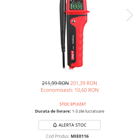
Oscal
Xtorm
Vezi toate statiile
Accesorii Statii de Alimentare
Kituri Generatoare Solare
Cauta dupa capacitate
Pana in 1000W
Intre 1000-2000W
Intre 2000-3000W
Peste 3000W
211,99 RON
201,39 RON
Cauta dupa marca
Economisesti:
10,60
RON
Bluetti
EcoFlow
STOC EPUIZAT
Durata de livrare:
1-3 zile lucratoare
Anker
Jackery
ALERTA STOC
Pecron
Oscal
Cod Produs:
MIE0116