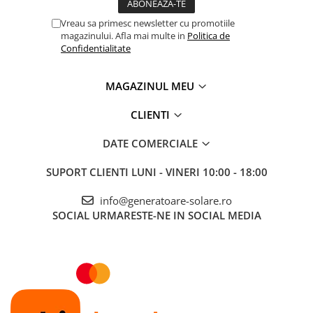
Telemetre
Vreau sa primesc newsletter cu promotiile
Termometre
magazinului. Afla mai multe in
Politica de
Confidentialitate
Testere
Multimetre de Banc
MAGAZINUL MEU
Accesorii instrumente de masura
Camere Termice
CLIENTI
Luxmetru
DATE COMERCIALE
Osciloscoape
Lichidare stoc
SUPORT CLIENTI
LUNI - VINERI 10:00 - 18:00
info@generatoare-solare.ro
SOCIAL
URMARESTE-NE IN SOCIAL MEDIA