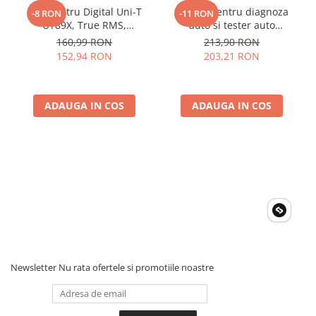
Greutate: 210 g
Multimetru Digital Uni-T
Aparat pentru diagnoza
-8 RON
-11 RON
Acumulatori Gel
UT89X, True RMS,
auto si tester auto
Acumulatori Moto
Temperatura 1000°C,
KONNWEI KW808 Toate
160,99 RON
213,90 RON
Frecventa, NCV, CAT III
Marcile Dupa 1996
152,94 RON
203,21 RON
Electronice
600V, Autoscalare
Invertoare Tensiune
Roboti Pornire Auto
ADAUGA IN COS
ADAUGA IN COS
Statii de incarcare vehicule
electrice
UPS Centrale Termice
Stabilizatoare Tensiune
Scule si aparate
Instrumente de masura
Anemometre
Clampmetre
Newsletter
Nu rata ofertele si promotiile noastre
Detectoare
Multimetre Portabile
Tahometre