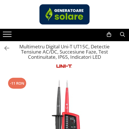
Toate Produsele
Acasa
Statii de Alimentare Portabile
Cauta dupa capacitate
Multimetru Digital Uni-T UT15C, Detectie
Tensiune AC/DC, Succesiune Faze, Test
Pana in 1000W
Continuitate, IP65, Indicatori LED
Intre 1000-2000W
Intre 2000-3000W
Peste 3000W
-11 RON
Cauta dupa marca
Bluetti
EcoFlow
Anker
Jackery
Pecron