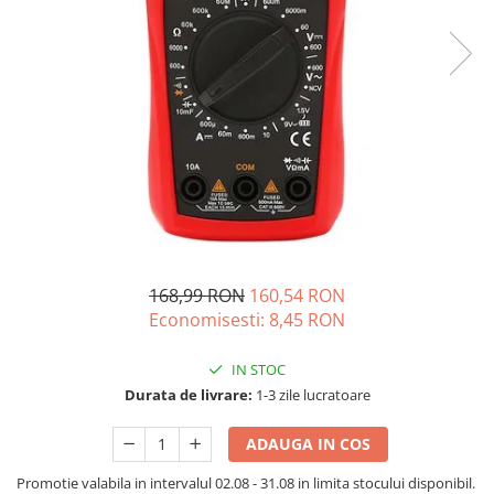
Oscal
Xtorm
Vezi toate statiile
Accesorii Statii de Alimentare
Kituri Generatoare Solare
Cauta dupa capacitate
Pana in 1000W
Intre 1000-2000W
Intre 2000-3000W
Peste 3000W
168,99 RON
160,54 RON
Cauta dupa marca
Economisesti:
8,45
RON
Bluetti
EcoFlow
IN STOC
Durata de livrare:
1-3 zile lucratoare
Anker
Jackery
ADAUGA IN COS
Pecron
Oscal
Promotie valabila in intervalul 02.08 - 31.08 in limita stocului disponibil.