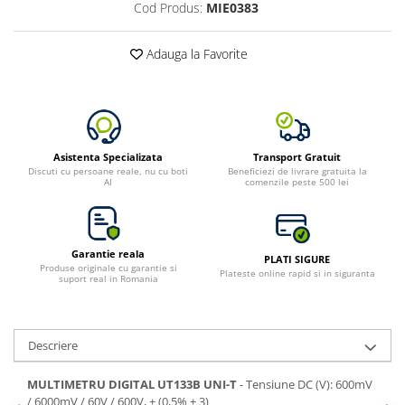
Cod Produs:
MIE0383
Toate generatoarele
Panouri Solare Pliabile
Adauga la Favorite
Cauta dupa marca
Bluetti
EcoFlow
Anker
Asistenta Specializata
Transport Gratuit
Jackery
Discuti cu persoane reale, nu cu boti
Beneficiezi de livrare gratuita la
AI
comenzile peste 500 lei
Oscal
Pecron
Toate panourile portabile
Garantie reala
PLATI SIGURE
Kituri solare pentru balcon
Produse originale cu garantie si
Plateste online rapid si in siguranta
suport real in Romania
Frigidere Portabile
Componente Fotovoltaice
Incarcatoare solare
Descriere
Incarcatoare solare MPPT
MULTIMETRU DIGITAL UT133B UNI-T
- Tensiune DC (V): 600mV
Incarcatoare solare PWM
/ 6000mV / 60V / 600V, ± (0,5% + 3)