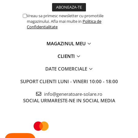
Telemetre
Termometre
Vreau sa primesc newsletter cu promotiile
magazinului. Afla mai multe in
Politica de
Testere
Confidentialitate
Multimetre de Banc
Accesorii instrumente de masura
MAGAZINUL MEU
Camere Termice
Luxmetru
CLIENTI
Osciloscoape
DATE COMERCIALE
Lichidare stoc
SUPORT CLIENTI
LUNI - VINERI 10:00 - 18:00
info@generatoare-solare.ro
SOCIAL
URMARESTE-NE IN SOCIAL MEDIA