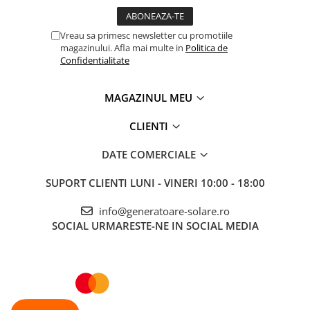
Accesorii instrumente de masura
Camere Termice
Vreau sa primesc newsletter cu promotiile
magazinului. Afla mai multe in
Politica de
Luxmetru
Confidentialitate
Osciloscoape
Lichidare stoc
MAGAZINUL MEU
CLIENTI
DATE COMERCIALE
SUPORT CLIENTI
LUNI - VINERI 10:00 - 18:00
info@generatoare-solare.ro
SOCIAL
URMARESTE-NE IN SOCIAL MEDIA