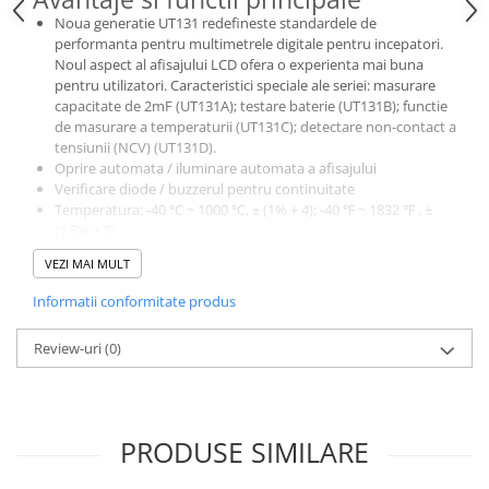
Protectii si izolatoare de baterii
Noua generatie UT131 redefineste standardele de
Accesorii
performanta pentru multimetrele digitale pentru incepatori.
Noul aspect al afisajului LCD ofera o experienta mai buna
Monitorizare si control
pentru utilizatori. Caracteristici speciale ale seriei: masurare
Convertoare DC - DC
capacitate de 2mF (UT131A); testare baterie (UT131B); functie
de masurare a temperaturii (UT131C); detectare non-contact a
Invertoare Off-grid
tensiunii (NCV) (UT131D).
Oprire automata / iluminare automata a afisajului
Incarcatoare de retea
Verificare diode / buzzerul pentru continuitate
Acumulatori de stocare
Temperatura: -40 ℃ ~ 1000 ℃, ± (1% + 4); -40 ℉ ~ 1832 ℉ , ±
(1,5% + 5)
Componente sisteme de balcon
Accesorii standard: testere, sonda temperatura, manual
VEZI MAI MULT
Specificatii tehnice
Iluminat solar
Tensiune DC (V): 200mV ~ 250V, ± (0,5% + 2)
Informatii conformitate produs
Acumulatori
Tensiune AC (V): 200mV ~ 250V, ± (1.2% + 3)
Acumulatori Standard Plumb
Curent DC (A): 200μA ~ 10A, ± (1% + 2)
Review-uri
(0)
Rezistenta (Ω): 200Ω ~ 200MΩ, ± (0,8% + 2)
Acumulatori Litiu
Temperatura: -40 ℃ ~ 1000 ℃, ± (1% + 4); -40 ℉ ~ 1832 ℉ , ±
Acumulatori Gel
(1,5% + 5)
Selectarea domeniului: manuala
Acumulatori Moto
PRODUSE SIMILARE
Afisaj: 66mm x 51mm
Accesorii standard: testere, sonda temperatura, manual
Electronice