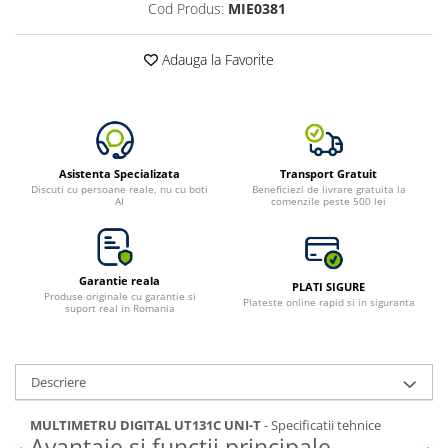
Cod Produs:
MIE0381
Bluetti
EcoFlow
Adauga la Favorite
Anker
Oscal
Pecron
Toate panourile portabile
Asistenta Specializata
Transport Gratuit
Kituri solare pentru balcon
Discuti cu persoane reale, nu cu boti
Beneficiezi de livrare gratuita la
AI
comenzile peste 500 lei
Frigidere Portabile
Componente Fotovoltaice
Incarcatoare solare
Garantie reala
PLATI SIGURE
Incarcatoare solare MPPT
Produse originale cu garantie si
Plateste online rapid si in siguranta
suport real in Romania
Incarcatoare solare PWM
Interfete si cabluri
Cabluri panouri fotovoltaice
Descriere
Cabluri pentru echipamente
fotovoltaice
MULTIMETRU DIGITAL UT131C UNI-T
- Specificatii tehnice
Avantaje si functii principale