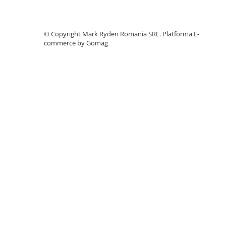
Accesorii instrumente de masura
Camere Termice
©️ Copyright Mark Ryden Romania SRL.
Platforma E-
Luxmetru
commerce by Gomag
Osciloscoape
Lichidare stoc