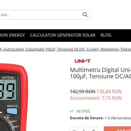
TRON ENERGY
CALCULATOR GENERATOR SOLAR
BLOG
A, Autoscalare, Capacitate 100µF, Tensiune DC/AC, Curent, Rezistenta, Testa
Multimetru Digital Uni
100µF, Tensiune DC/AC,
142,99 RON
135,84 RON
Economisesti:
7,15
RON
IN STOC
Durata de livrare:
1-3 zile lucrato
ADAUG