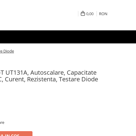
0,00
RON
re Diode
-T UT131A, Autoscalare, Capacitate
 Curent, Rezistenta, Testare Diode
are
A IN COS