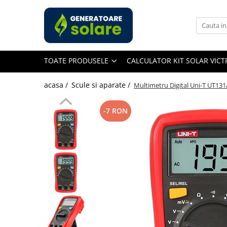
Toate Produsele
Acasa
TOATE PRODUSELE
CALCULATOR KIT SOLAR VIC
Statii de Alimentare Portabile
Cauta dupa capacitate
acasa /
Scule si aparate /
Multimetru Digital Uni-T UT131
Pana in 1000W
Intre 1000-2000W
-7 RON
Intre 2000-3000W
Peste 3000W
Cauta dupa marca
Bluetti
EcoFlow
Anker
Pecron
Oscal