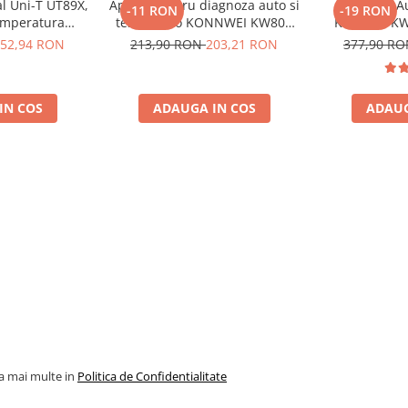
al Uni-T UT89X,
Aparat pentru diagnoza auto si
Diagnoza A
-11 RON
-19 RON
emperatura
tester auto KONNWEI KW808
Konnwei KW
, NCV, CAT III
Toate Marcile Dupa 1996
Tester Auto 
52,94 RON
213,90 RON
203,21 RON
377,90 R
oscalare
Cooper M
Diagnostic 
SRS Transmi
IN COS
ADAUGA IN COS
ADAUG
Marcile
la mai multe in
Politica de Confidentialitate