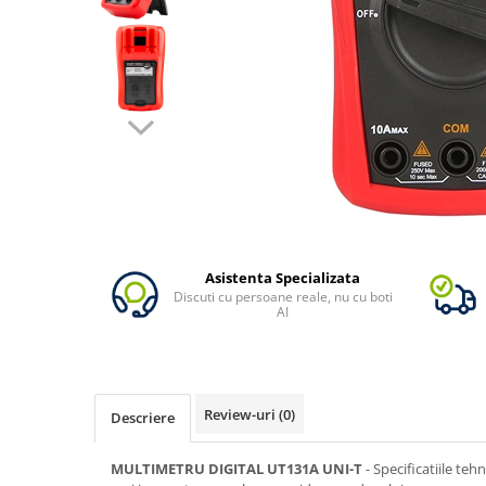
Vezi toate statiile
Accesorii Statii de Alimentare
Kituri Generatoare Solare
Cauta dupa capacitate
Pana in 1000W
Intre 1000-2000W
Intre 2000-3000W
Peste 3000W
Cauta dupa marca
Bluetti
Asistenta Specializata
Discuti cu persoane reale, nu cu boti
EcoFlow
AI
Anker
Pecron
Oscal
Review-uri
(0)
Descriere
Toate generatoarele
Panouri Solare Pliabile
MULTIMETRU DIGITAL UT131A UNI-T
- Specificatiile teh
Cauta dupa marca