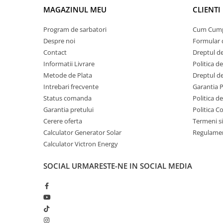
Invertoare Tensiune
MAGAZINUL MEU
CLIENTI
Roboti Pornire Auto
Program de sarbatori
Cum Cum
Statii de incarcare vehicule
Despre noi
Formular 
electrice
Contact
Dreptul de
UPS Centrale Termice
Informatii Livrare
Politica d
Stabilizatoare Tensiune
Metode de Plata
Dreptul de
Intrebari frecvente
Garantia 
Scule si aparate
Status comanda
Politica d
Instrumente de masura
Garantia pretului
Politica C
Anemometre
Cerere oferta
Termeni si
Clampmetre
Calculator Generator Solar
Regulamen
Detectoare
Calculator Victron Energy
Multimetre Portabile
SOCIAL
URMARESTE-NE IN SOCIAL MEDIA
Tahometre
Telemetre
Termometre
Testere
Multimetre de Banc