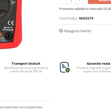
Promotie valabila in intervalul 02.08 
Cod Produs:
MIE0379
Adauga la Favorite
Transport Gratuit
Garantie reala
Beneficiezi de livrare gratuita la
Produse originale cu gara
comenzile peste 500 lei
suport real in Roma
nice esentiale sunt prezentate