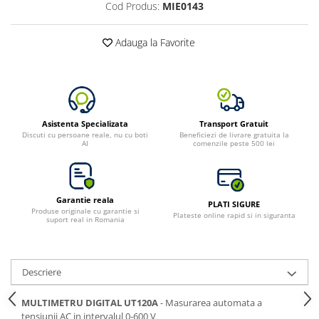
Cod Produs:
MIE0143
Bluetti
EcoFlow
Adauga la Favorite
Anker
Oscal
Pecron
Toate panourile portabile
Asistenta Specializata
Transport Gratuit
Kituri solare pentru balcon
Discuti cu persoane reale, nu cu boti
Beneficiezi de livrare gratuita la
AI
comenzile peste 500 lei
Frigidere Portabile
Componente Fotovoltaice
Incarcatoare solare
Garantie reala
PLATI SIGURE
Incarcatoare solare MPPT
Produse originale cu garantie si
Plateste online rapid si in siguranta
suport real in Romania
Incarcatoare solare PWM
Interfete si cabluri
Cabluri panouri fotovoltaice
Descriere
Cabluri pentru echipamente
fotovoltaice
MULTIMETRU DIGITAL UT120A
- Masurarea automata a
tensiunii AC in intervalul 0-600 V