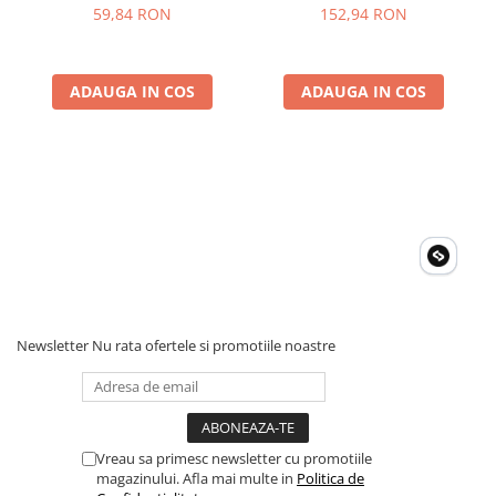
Invertoare Tensiune
Scurtcircuit, Incrucisate
Frecventa, NCV, CAT III
59,84 RON
152,94 RON
600V, Autoscalare
Roboti Pornire Auto
Statii de incarcare vehicule
ADAUGA IN COS
ADAUGA IN COS
electrice
UPS Centrale Termice
Stabilizatoare Tensiune
Scule si aparate
Instrumente de masura
Anemometre
Clampmetre
Detectoare
Newsletter
Nu rata ofertele si promotiile noastre
Multimetre Portabile
Tahometre
Telemetre
Termometre
Vreau sa primesc newsletter cu promotiile
Testere
magazinului. Afla mai multe in
Politica de
Multimetre de Banc