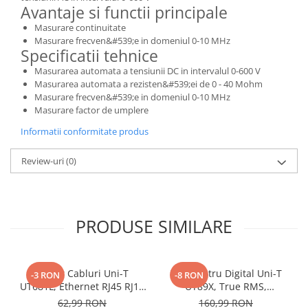
Protectii si izolatoare de baterii
Avantaje si functii principale
Accesorii
Masurare continuitate
Masurare frecven&#539;e in domeniul 0-10 MHz
Monitorizare si control
Specificatii tehnice
Convertoare DC - DC
Masurarea automata a tensiunii DC in intervalul 0-600 V
Masurarea automata a rezisten&#539;ei de 0 - 40 Mohm
Invertoare Off-grid
Masurare frecven&#539;e in domeniul 0-10 MHz
Incarcatoare de retea
Masurare factor de umplere
Acumulatori de stocare
Informatii conformitate produs
Componente sisteme de balcon
Review-uri
(0)
Iluminat solar
Acumulatori
Acumulatori Standard Plumb
PRODUSE SIMILARE
Acumulatori Litiu
Acumulatori Gel
Acumulatori Moto
Tester Cabluri Uni-T
Multimetru Digital Uni-T
-3 RON
-8 RON
UT681L, Ethernet RJ45 RJ11
UT89X, True RMS,
Electronice
BNC, Continuitate,
Temperatura 1000°C,
62,99 RON
160,99 RON