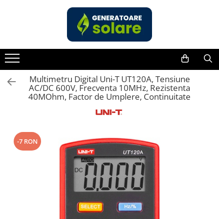
Toate Produsele
Acasa
Statii de Alimentare Portabile
Cauta dupa capacitate
Multimetru Digital Uni-T UT120A, Tensiune
AC/DC 600V, Frecventa 10MHz, Rezistenta
Pana in 1000W
40MOhm, Factor de Umplere, Continuitate
Intre 1000-2000W
Intre 2000-3000W
Peste 3000W
-7 RON
Cauta dupa marca
Bluetti
EcoFlow
Anker
Pecron
Oscal