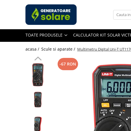
Toate Produsele
Acasa
TOATE PRODUSELE
CALCULATOR KIT SOLAR VIC
Statii de Alimentare Portabile
Cauta dupa capacitate
acasa /
Scule si aparate /
Multimetru Digital Uni-T UT117
Pana in 1000W
Intre 1000-2000W
-67 RON
Intre 2000-3000W
Peste 3000W
Cauta dupa marca
Bluetti
EcoFlow
Anker
Pecron
Oscal