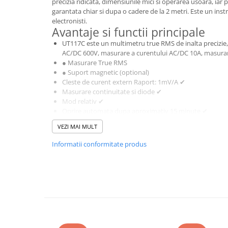
precizia ridicata, dimensiunile mici si operarea usoara, iar 
garantata chiar si dupa o cadere de la 2 metri. Este un ins
Bluetti
electronisti.
EcoFlow
Avantaje si functii principale
Anker
UT117C este un multimetru true RMS de inalta precizie,
Oscal
AC/DC 600V, masurare a curentului AC/DC 10A, masurare
● Masurare True RMS
Pecron
● Suport magnetic (optional)
Toate panourile portabile
Cleste de curent extern Raport: 1mV/A ✔
Masurare continuitate si diode ✔
Kituri solare pentru balcon
Mod relativ ✔
Frigidere Portabile
Oprire automata dupa aproximativ 15 minute ✔
Iluminare de fundal LCD Oprire automata dupa 5 minu
Componente Fotovoltaice
VEZI MAI MULT
Specificatii tehnice
Incarcatoare solare
Certificate: CE, UKCA, cETLus
Informatii conformitate produs
Incarcatoare solare MPPT
● Precizie ridicata: 60000 de numarari
● Curent AC/DC: 10A
Incarcatoare solare PWM
● Tensiune AC/DC: 600V
Interfete si cabluri
● Functii LoZ, LPF si Auto Volt
● Cleste de curent extern acceptat
Cabluri panouri fotovoltaice
● Test de cadere: 2m
Cabluri pentru echipamente
● Categorie de supratensiune: CAT III 600 V
fotovoltaice
Tensiune AC: 600,00 mV/6,0000 V/60,000 V/600,00 V, pr