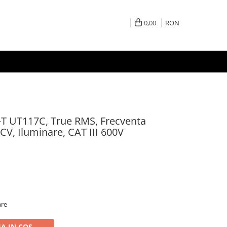
0,00
RON
i-T UT117C, True RMS, Frecventa
V, Iluminare, CAT III 600V
are
A IN COS