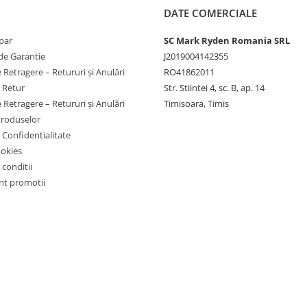
DATE COMERCIALE
par
SC Mark Ryden Romania SRL
de Garantie
J2019004142355
 Retragere – Retururi și Anulări
RO41862011
e Retur
Str. Stiintei 4, sc. B, ap. 14
 Retragere – Retururi și Anulări
Timisoara, Timis
Produselor
e Confidentialitate
ookies
 conditii
t promotii