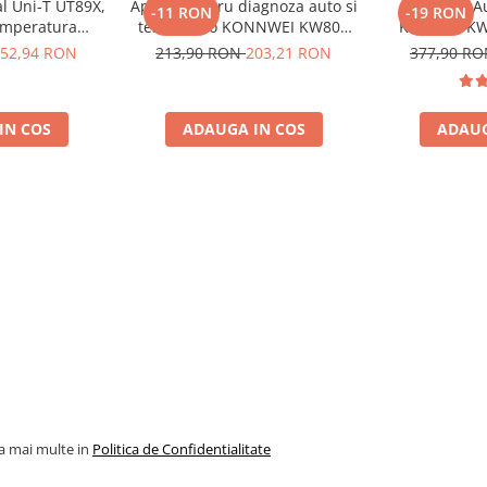
al Uni-T UT89X,
Aparat pentru diagnoza auto si
Diagnoza A
-11 RON
-19 RON
cizie ±(0,3%+10)
emperatura
tester auto KONNWEI KW808
Konnwei KW
, NCV, CAT III
Toate Marcile Dupa 1996
Tester Auto 
52,94 RON
213,90 RON
203,21 RON
377,90 R
oscalare
Cooper M
Diagnostic 
,01%+3)
SRS Transmi
IN COS
ADAUGA IN COS
ADAUG
Marcile
la mai multe in
Politica de Confidentialitate