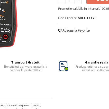
Promotie valabila in intervalul 02.08 
Cod Produs:
MIEUT117C
Adauga la Favorite
Transport Gratuit
Garantie reala
Beneficiezi de livrare gratuita la
Produse originale cu gara
comenzile peste 500 lei
suport real in Roma
teristici sunt raspunsul rapid,