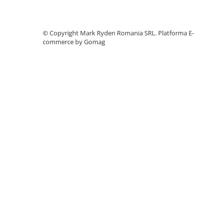
Accesorii instrumente de masura
Camere Termice
©️ Copyright Mark Ryden Romania SRL.
Platforma E-
Luxmetru
commerce by Gomag
Osciloscoape
Lichidare stoc