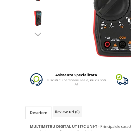
Vezi toate statiile
Accesorii Statii de Alimentare
Kituri Generatoare Solare
Cauta dupa capacitate
Pana in 1000W
Intre 1000-2000W
Intre 2000-3000W
Peste 3000W
Cauta dupa marca
Bluetti
Asistenta Specializata
Discuti cu persoane reale, nu cu boti
EcoFlow
AI
Anker
Pecron
Oscal
Review-uri
(0)
Descriere
Toate generatoarele
Panouri Solare Pliabile
MULTIMETRU DIGITAL UT117C UNI-T
- Principalele carac
Cauta dupa marca