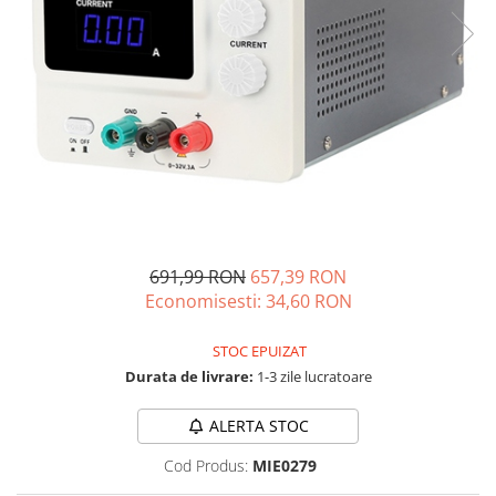
Acumulatori de stocare
Componente sisteme de balcon
691,99 RON
657,39 RON
Economisesti:
34,60
RON
STOC EPUIZAT
Durata de livrare:
1-3 zile lucratoare
ALERTA STOC
Cod Produs:
MIE0279