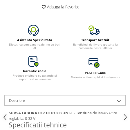
Adauga la Favorite
Asistenta Specializata
Transport Gratuit
Discuti cu persoane reale, nu cu boti
Beneficiezi de livrare gratuita la
AI
comenzile peste 500 lei
Garantie reala
PLATI SIGURE
Produse originale cu garantie si
Plateste online rapid si in siguranta
suport real in Romania
Descriere
SURSA LABORATOR UTP1303 UNI-T
- Tensiune de ie&#537;ire
reglabila: 0-32 V
Specificatii tehnice