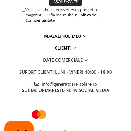
Telemetre
Vreau sa primesc newsletter cu promotiile
Termometre
magazinului. Afla mai multe in
Politica de
Confidentialitate
Testere
Multimetre de Banc
MAGAZINUL MEU
Accesorii instrumente de masura
Camere Termice
CLIENTI
Luxmetru
DATE COMERCIALE
Osciloscoape
Lichidare stoc
SUPORT CLIENTI
LUNI - VINERI 10:00 - 18:00
info@generatoare-solare.ro
SOCIAL
URMARESTE-NE IN SOCIAL MEDIA