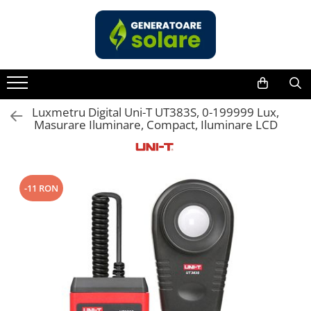
Toate Produsele
Acasa
Statii de Alimentare Portabile
Cauta dupa capacitate
Luxmetru Digital Uni-T UT383S, 0-199999 Lux,
Masurare Iluminare, Compact, Iluminare LCD
Pana in 1000W
Intre 1000-2000W
Intre 2000-3000W
Peste 3000W
-11 RON
Cauta dupa marca
Bluetti
EcoFlow
Anker
Jackery
Pecron