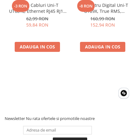
Tester Cabluri Uni-T
Multimetru Digital Uni-T
-3 RON
-8 RON
Acumulatori Gel
UT681L, Ethernet RJ45 RJ11
UT89X, True RMS,
Acumulatori Moto
BNC, Continuitate,
Temperatura 1000°C,
62,99 RON
160,99 RON
Scurtcircuit, Incrucisate
Frecventa, NCV, CAT III
59,84 RON
152,94 RON
Electronice
600V, Autoscalare
Invertoare Tensiune
Roboti Pornire Auto
ADAUGA IN COS
ADAUGA IN COS
Statii de incarcare vehicule
electrice
UPS Centrale Termice
Stabilizatoare Tensiune
Scule si aparate
Instrumente de masura
Anemometre
Clampmetre
Newsletter
Nu rata ofertele si promotiile noastre
Detectoare
Multimetre Portabile
Tahometre