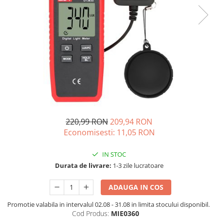
Oscal
Xtorm
Vezi toate statiile
Accesorii Statii de Alimentare
Kituri Generatoare Solare
Cauta dupa capacitate
Pana in 1000W
Intre 1000-2000W
Intre 2000-3000W
220,99 RON
209,94 RON
Peste 3000W
Economisesti:
11,05
RON
Cauta dupa marca
Bluetti
IN STOC
EcoFlow
Durata de livrare:
1-3 zile lucratoare
Anker
ADAUGA IN COS
Jackery
Pecron
Promotie valabila in intervalul 02.08 - 31.08 in limita stocului disponibil.
Oscal
Cod Produs:
MIE0360