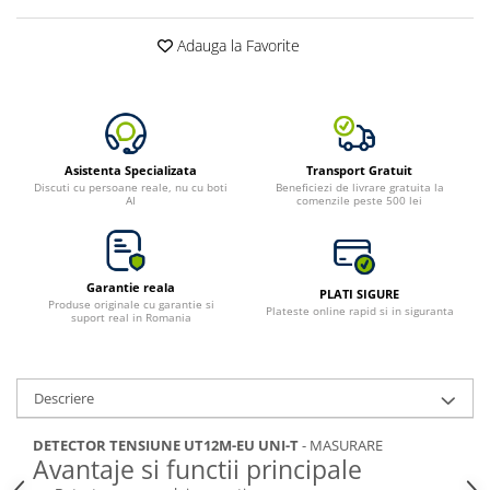
Adauga la Favorite
Asistenta Specializata
Transport Gratuit
Discuti cu persoane reale, nu cu boti
Beneficiezi de livrare gratuita la
AI
comenzile peste 500 lei
Garantie reala
PLATI SIGURE
Produse originale cu garantie si
Plateste online rapid si in siguranta
suport real in Romania
Descriere
DETECTOR TENSIUNE UT12M-EU UNI-T
- MASURARE
Avantaje si functii principale