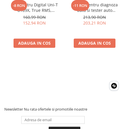
Multimetru Digital Uni-T
Aparat pentru diagnoza
-8 RON
-11 RON
UT89X, True RMS,
auto si tester auto
Temperatura 1000°C,
KONNWEI KW808 Toate
160,99 RON
213,90 RON
Frecventa, NCV, CAT III
Marcile Dupa 1996
152,94 RON
203,21 RON
600V, Autoscalare
ADAUGA IN COS
ADAUGA IN COS
Newsletter
Nu rata ofertele si promotiile noastre