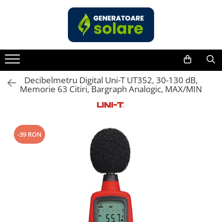
Toate Produsele
Acasa
Statii de Alimentare Portabile
Cauta dupa capacitate
Decibelmetru Digital Uni-T UT352, 30-130 dB,
Memorie 63 Citiri, Bargraph Analogic, MAX/MIN
Pana in 1000W
Intre 1000-2000W
Intre 2000-3000W
Peste 3000W
-39 RON
Cauta dupa marca
Bluetti
EcoFlow
Anker
Pecron
Oscal