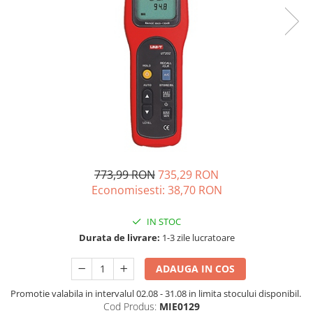
Vezi toate statiile
Accesorii Statii de Alimentare
Kituri Generatoare Solare
Cauta dupa capacitate
Pana in 1000W
Intre 1000-2000W
Intre 2000-3000W
Peste 3000W
Cauta dupa marca
773,99 RON
735,29 RON
Bluetti
Economisesti:
38,70
RON
EcoFlow
Anker
IN STOC
Pecron
Durata de livrare:
1-3 zile lucratoare
Oscal
ADAUGA IN COS
Toate generatoarele
Panouri Solare Pliabile
Promotie valabila in intervalul 02.08 - 31.08 in limita stocului disponibil.
Cod Produs:
MIE0129
Cauta dupa marca