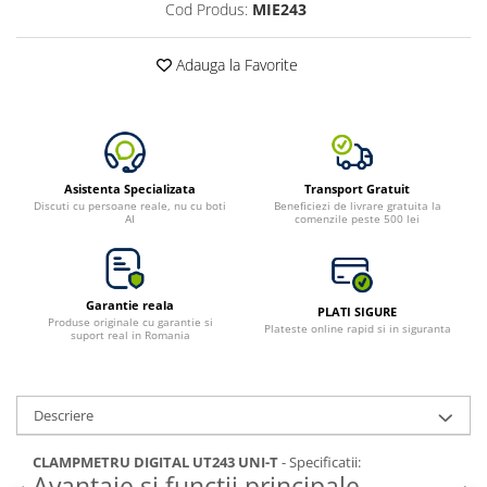
Cod Produs:
MIE243
Adauga la Favorite
Asistenta Specializata
Transport Gratuit
Discuti cu persoane reale, nu cu boti
Beneficiezi de livrare gratuita la
AI
comenzile peste 500 lei
Garantie reala
PLATI SIGURE
Produse originale cu garantie si
Plateste online rapid si in siguranta
suport real in Romania
Descriere
CLAMPMETRU DIGITAL UT243 UNI-T
- Specificatii:
Avantaje si functii principale