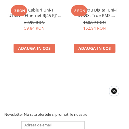
Caracteristici generale
Alimentare: 1.5V AAA (x4)
Tester Cabluri Uni-T
Multimetru Digital Uni-T
-3 RON
-8 RON
Dimensiunea produsului: 303 x 112 x 39mm
UT681L, Ethernet RJ45 RJ11
UT89X, True RMS,
Greutatea produsului: 601g
BNC, Continuitate,
Temperatura 1000°C,
62,99 RON
160,99 RON
Scurtcircuit, Incrucisate
Frecventa, NCV, CAT III
59,84 RON
152,94 RON
600V, Autoscalare
ADAUGA IN COS
ADAUGA IN COS
Newsletter
Nu rata ofertele si promotiile noastre