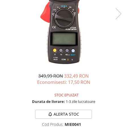
Vezi toate statiile
Accesorii Statii de Alimentare
Kituri Generatoare Solare
Cauta dupa capacitate
Pana in 1000W
Intre 1000-2000W
Intre 2000-3000W
Peste 3000W
Cauta dupa marca
Bluetti
349,99 RON
332,49 RON
EcoFlow
Economisesti:
17,50
RON
Anker
Pecron
STOC EPUIZAT
Durata de livrare:
1-3 zile lucratoare
Oscal
Toate generatoarele
ALERTA STOC
Panouri Solare Pliabile
Cod Produs:
MIE0041
Cauta dupa marca