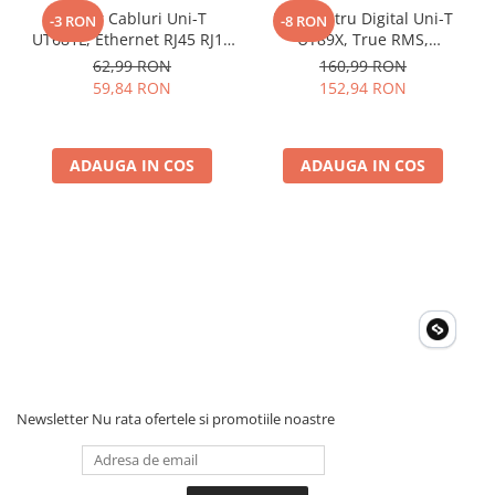
Invertoare Tensiune
Tester Cabluri Uni-T
Multimetru Digital Uni-T
-3 RON
-8 RON
UT681L, Ethernet RJ45 RJ11
UT89X, True RMS,
Roboti Pornire Auto
BNC, Continuitate,
Temperatura 1000°C,
62,99 RON
160,99 RON
Statii de incarcare vehicule
Scurtcircuit, Incrucisate
Frecventa, NCV, CAT III
59,84 RON
152,94 RON
electrice
600V, Autoscalare
UPS Centrale Termice
Stabilizatoare Tensiune
ADAUGA IN COS
ADAUGA IN COS
Scule si aparate
Instrumente de masura
Anemometre
Clampmetre
Detectoare
Multimetre Portabile
Tahometre
Telemetre
Newsletter
Nu rata ofertele si promotiile noastre
Termometre
Testere
Multimetre de Banc